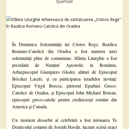
Eparhiale
În Duminica Solemnității lui Cristos Rege, Bazilica
Romano-Catolică din Oradea a fost martora unei
solemnități pline de comuniune. Sfânta Liturghie a fost
prezidată de Nunțiul Apostolic în România,
Arhiepiscopul Giampiero Gloder, alături de Episcopul
Böcskei László, și cu participarea ierarhilor invitați:
Episcopul Virgil Bercea, păstorul Eparhiei Greco-
Catolice de Oradea, și Episcopul John Michael Botean,
episcopul greco-catolic pentru credincioșii români din
America și Canada.
Un moment deosebit al celebrării a fost intonarea Te
Deum-ului compus de Joseph Haydn, lucrare scrisă exact