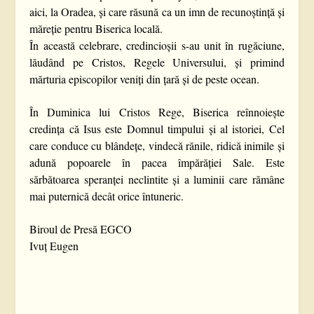
aici, la Oradea, și care răsună ca un imn de recunoștință și
măreție pentru Biserica locală.
În această celebrare, credincioșii s-au unit în rugăciune,
lăudând pe Cristos, Regele Universului, și primind
mărturia episcopilor veniți din țară și de peste ocean.
În Duminica lui Cristos Rege, Biserica reînnoiește
credința că Isus este Domnul timpului și al istoriei, Cel
care conduce cu blândețe, vindecă rănile, ridică inimile și
adună popoarele în pacea împărăției Sale. Este
sărbătoarea speranței neclintite și a luminii care rămâne
mai puternică decât orice întuneric.
Biroul de Presă EGCO
Ivuț Eugen