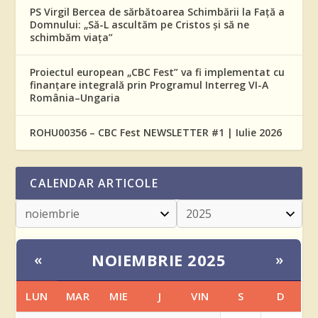
PS Virgil Bercea de sărbătoarea Schimbării la Față a
Domnului: „Să-L ascultăm pe Cristos și să ne
schimbăm viața”
Proiectul european „CBC Fest” va fi implementat cu
finanțare integrală prin Programul Interreg VI-A
România–Ungaria
ROHU00356 – CBC Fest NEWSLETTER #1 | Iulie 2026
CALENDAR ARTICOLE
NOIEMBRIE 2025
«
»
LUN
MAR
MIE
J
VIN
S
D