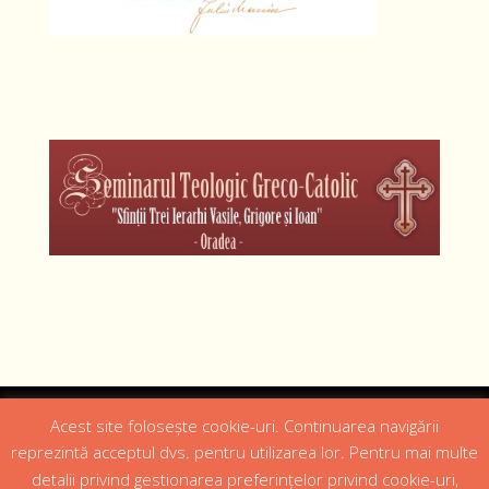
Designed by
Web Design 4Us Consulting
|
Acest site folosește cookie-uri. Continuarea navigării
reprezintă acceptul dvs. pentru utilizarea lor. Pentru mai multe
detalii privind gestionarea preferințelor privind cookie-uri,
Acasa
Istoric
Episcopul
Institutii
Media