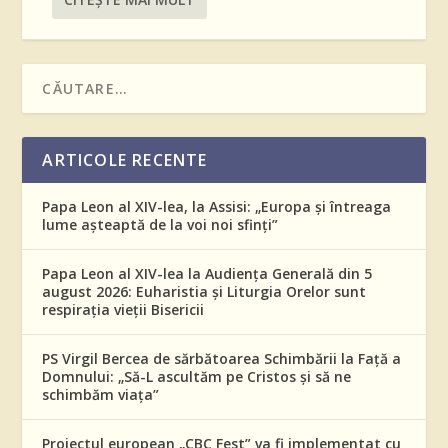
ARTICOLE RECENTE
Papa Leon al XIV-lea, la Assisi: „Europa și întreaga
lume așteaptă de la voi noi sfinți”
Papa Leon al XIV-lea la Audiența Generală din 5
august 2026: Euharistia și Liturgia Orelor sunt
respirația vieții Bisericii
PS Virgil Bercea de sărbătoarea Schimbării la Față a
Domnului: „Să-L ascultăm pe Cristos și să ne
schimbăm viața”
Proiectul european „CBC Fest” va fi implementat cu