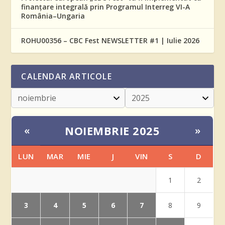
finanțare integrală prin Programul Interreg VI-A
România–Ungaria
ROHU00356 – CBC Fest NEWSLETTER #1 | Iulie 2026
CALENDAR ARTICOLE
NOIEMBRIE 2025
«
»
LUN
MAR
MIE
J
VIN
S
D
1
2
3
4
5
6
7
8
9