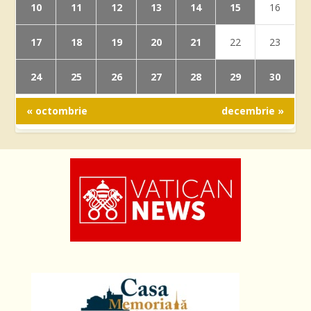
10
11
12
13
14
15
16
17
18
19
20
21
22
23
24
25
26
27
28
29
30
« octombrie
decembrie »