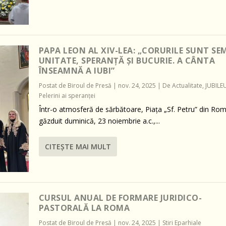
PAPA LEON AL XIV-LEA: „CORURILE SUNT SE
UNITATE, SPERANȚĂ ȘI BUCURIE. A CÂNTA
ÎNSEAMNĂ A IUBI”
Postat de
Biroul de Presă
|
nov. 24, 2025
|
De Actualitate
,
JUBILEU
Pelerini ai speranței
Într-o atmosferă de sărbătoare, Piața „Sf. Petru” din Ro
găzduit duminică, 23 noiembrie a.c.,...
CITEŞTE MAI MULT
CURSUL ANUAL DE FORMARE JURIDICO-
PASTORALĂ LA ROMA
Postat de
Biroul de Presă
|
nov. 24, 2025
|
Stiri Eparhiale