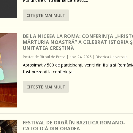
Pontificale din Salamanca a avut...
CITEŞTE MAI MULT
DE LA NICEEA LA ROMA: CONFERINȚA „HRIST
MĂRTURIA NOASTRĂ” A CELEBRAT ISTORIA Ș
UNITATEA CREȘTINĂ
Postat de
Biroul de Presă
|
nov. 24, 2025
|
Biserica Universala
Aproximativ 500 de participanți, veniți din Italia și Români
fost prezenți la conferința...
CITEŞTE MAI MULT
FESTIVAL DE ORGĂ ÎN BAZILICA ROMANO-
CATOLICĂ DIN ORADEA