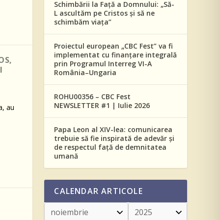
Schimbării la Față a Domnului: „Să-
L ascultăm pe Cristos și să ne
schimbăm viața”
Proiectul european „CBC Fest” va fi
implementat cu finanțare integrală
OS,
prin Programul Interreg VI-A
I
România–Ungaria
ROHU00356 – CBC Fest
NEWSLETTER #1 | Iulie 2026
a, au
Papa Leon al XIV-lea: comunicarea
trebuie să fie inspirată de adevăr și
de respectul față de demnitatea
umană
CALENDAR ARTICOLE