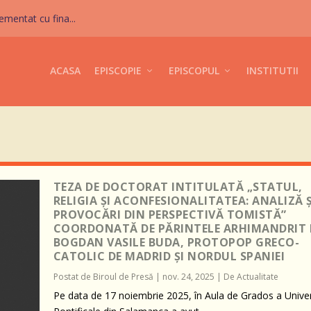
mentat cu fina...
ACASA
EPISCOPIE
EPISCOPUL
INSTITUTII
TEZA DE DOCTORAT INTITULATĂ „STATUL,
RELIGIA ȘI ACONFESIONALITATEA: ANALIZĂ Ș
PROVOCĂRI DIN PERSPECTIVĂ TOMISTĂ”
COORDONATĂ DE PĂRINTELE ARHIMANDRIT 
BOGDAN VASILE BUDA, PROTOPOP GRECO-
CATOLIC DE MADRID ȘI NORDUL SPANIEI
Postat de
Biroul de Presă
|
nov. 24, 2025
|
De Actualitate
Pe data de 17 noiembrie 2025, în Aula de Grados a Univers