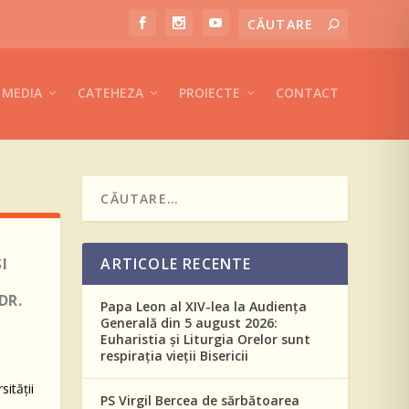
MEDIA
CATEHEZA
PROIECTE
CONTACT
I
ARTICOLE RECENTE
DR.
Papa Leon al XIV-lea la Audiența
Generală din 5 august 2026:
Euharistia și Liturgia Orelor sunt
respirația vieții Bisericii
ității
PS Virgil Bercea de sărbătoarea