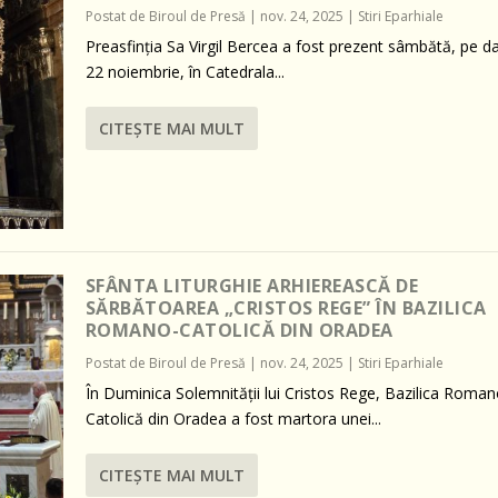
Postat de
Biroul de Presă
|
nov. 24, 2025
|
Stiri Eparhiale
Preasfinția Sa Virgil Bercea a fost prezent sâmbătă, pe d
22 noiembrie, în Catedrala...
CITEŞTE MAI MULT
SFÂNTA LITURGHIE ARHIEREASCĂ DE
SĂRBĂTOAREA „CRISTOS REGE” ÎN BAZILICA
ROMANO-CATOLICĂ DIN ORADEA
Postat de
Biroul de Presă
|
nov. 24, 2025
|
Stiri Eparhiale
În Duminica Solemnității lui Cristos Rege, Bazilica Roman
Catolică din Oradea a fost martora unei...
CITEŞTE MAI MULT