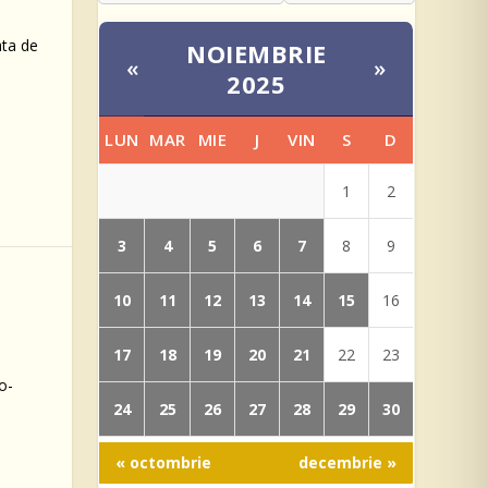
ata de
NOIEMBRIE
«
»
2025
LUN
MAR
MIE
J
VIN
S
D
1
2
3
4
5
6
7
8
9
10
11
12
13
14
15
16
17
18
19
20
21
22
23
o-
24
25
26
27
28
29
30
« octombrie
decembrie »