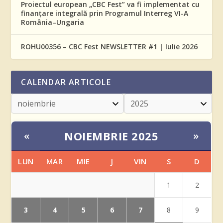
Proiectul european „CBC Fest” va fi implementat cu
finanțare integrală prin Programul Interreg VI-A
România–Ungaria
ROHU00356 – CBC Fest NEWSLETTER #1 | Iulie 2026
CALENDAR ARTICOLE
NOIEMBRIE 2025
«
»
LUN
MAR
MIE
J
VIN
S
D
1
2
3
4
5
6
7
8
9