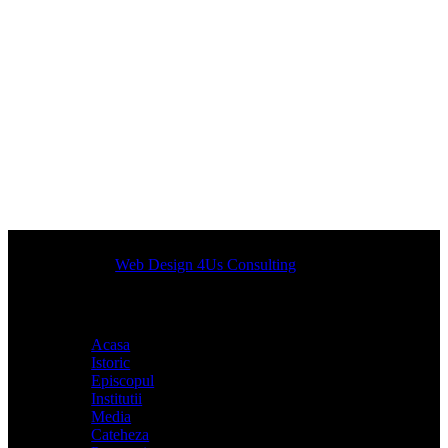
Designed by
Web Design 4Us Consulting
|
Acasa
Istoric
Episcopul
Institutii
Media
Cateheza