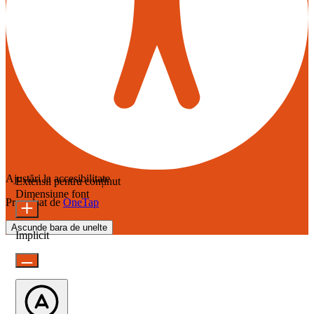
Ajustări la accesibilitate
Extensii pentru conținut
Dimensiune font
Propulsat de
OneTap
Ascunde bara de unelte
Implicit