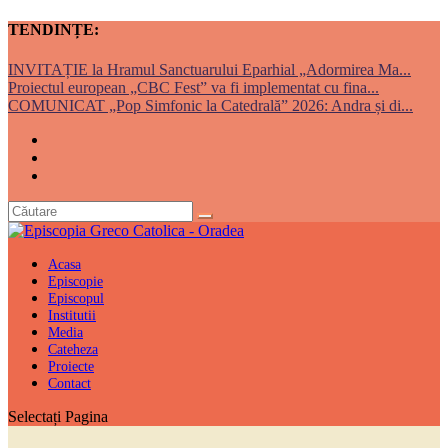
TENDINȚE:
INVITAȚIE la Hramul Sanctuarului Eparhial „Adormirea Ma...
Proiectul european „CBC Fest” va fi implementat cu fina...
COMUNICAT „Pop Simfonic la Catedrală” 2026: Andra și di...
Acasa
Episcopie
Episcopul
Institutii
Media
Cateheza
Proiecte
Contact
Selectați Pagina