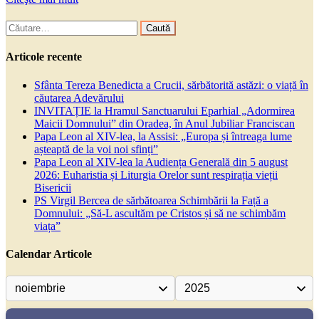
Caută
după:
Articole recente
Sfânta Tereza Benedicta a Crucii, sărbătorită astăzi: o viață în
căutarea Adevărului
INVITAȚIE la Hramul Sanctuarului Eparhial „Adormirea
Maicii Domnului” din Oradea, în Anul Jubiliar Franciscan
Papa Leon al XIV-lea, la Assisi: „Europa și întreaga lume
așteaptă de la voi noi sfinți”
Papa Leon al XIV-lea la Audiența Generală din 5 august
2026: Euharistia și Liturgia Orelor sunt respirația vieții
Bisericii
PS Virgil Bercea de sărbătoarea Schimbării la Față a
Domnului: „Să-L ascultăm pe Cristos și să ne schimbăm
viața”
Calendar Articole