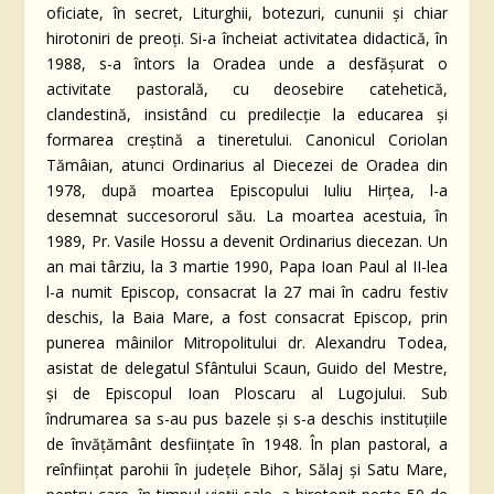
oficiate, în secret, Liturghii, botezuri, cununii şi chiar
hirotoniri de preoţi. Si-a încheiat activitatea didactică, în
1988, s-a întors la Oradea unde a desfăşurat o
activitate pastorală, cu deosebire catehetică,
clandestină, insistând cu predilecţie la educarea şi
formarea creştină a tineretului. Canonicul Coriolan
Tămâian, atunci Ordinarius al Diecezei de Oradea din
1978, după moartea Episcopului Iuliu Hirţea, l-a
desemnat succesororul său. La moartea acestuia, în
1989, Pr. Vasile Hossu a devenit Ordinarius diecezan. Un
an mai târziu, la 3 martie 1990, Papa Ioan Paul al II-lea
l-a numit Episcop, consacrat la 27 mai în cadru festiv
deschis, la Baia Mare, a fost consacrat Episcop, prin
punerea mâinilor Mitropolitului dr. Alexandru Todea,
asistat de delegatul Sfântului Scaun, Guido del Mestre,
şi de Episcopul Ioan Ploscaru al Lugojului. Sub
îndrumarea sa s-au pus bazele şi s-a deschis instituţiile
de învăţământ desfiinţate în 1948. În plan pastoral, a
reînfiinţat parohii în judeţele Bihor, Sălaj şi Satu Mare,