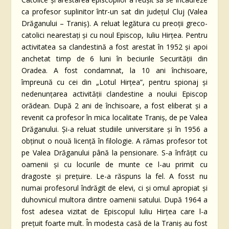
ca profesor suplinitor într-un sat din judeţul Cluj (Valea
Drăganului – Traniş). A reluat legătura cu preoţii greco-
catolici nearestaţi şi cu noul Episcop, Iuliu Hirţea. Pentru
activitatea sa clandestină a fost arestat în 1952 şi apoi
anchetat timp de 6 luni în beciurile Securităţii din
Oradea. A fost condamnat, la 10 ani închisoare,
împreună cu cei din „Lotul Hirţea”, pentru spionaj şi
nedenunţarea activităţii clandestine a noului Episcop
orădean. După 2 ani de închisoare, a fost eliberat şi a
revenit ca profesor în mica localitate Traniş, de pe Valea
Drăganului. Și-a reluat studiile universitare şi în 1956 a
obţinut o nouă licenţă în filologie. A rămas profesor tot
pe Valea Drăganului până la pensionare. S-a înfrăţit cu
oamenii şi cu locurile de munte ce l-au primit cu
dragoste şi preţuire. Le-a răspuns la fel. A fosst nu
numai profesorul îndrăgit de elevi, ci şi omul apropiat şi
duhovnicul multora dintre oamenii satului. După 1964 a
fost adesea vizitat de Episcopul Iuliu Hirţea care l-a
preţuit foarte mult. În modesta casă de la Traniş au fost