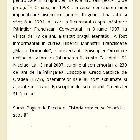
pentru care, în timpul vieţii sale, a hirotonit peste 50 de
preoţi. În Oradea, în 1993 a început construirea unei
impunătoare biserici în cartierul Rogerius, finalizată şi
sfinţită în 1994, pe care a încredinţat-o spre păstorire
Părinţilor Franciscani Conventuali. In 8 iunie 1997, la
vârsta de 78 de ani, a trecut pragul eternităţii. A fost
înmormântat în curtea Bisericii Mănăstirii Franciscane
„Maica Domnului”, reprezentanţii Episcopiei Ortodoxe
nefiind de acord cu înhumarea în cripta Catedralei Sf.
Nicolae. La 13 mai 2007, cu prilejul comemorării a 230
de ani de la înfiinţarea Episcopiei Greco-Catolice de
Oradea (1777), osemintelor sale au fost exhumate şi
aşezate în cavoul Episcopilor de sub altarul Catedralei
Sf. Nicolae.
Sursa: Pagina de Facebook “Istoria care nu se învață la
școală”