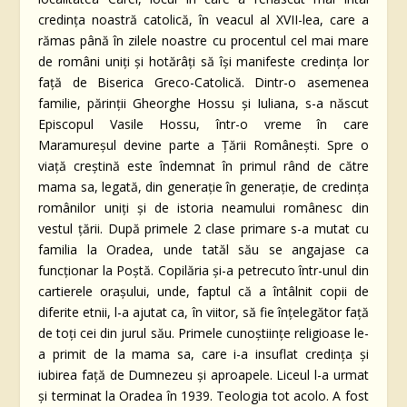
credinţa noastră catolică, în veacul al XVII-lea, care a
rămas până în zilele noastre cu procentul cel mai mare
de români uniţi şi hotărâţi să îşi manifeste credinţa lor
faţă de Biserica Greco-Catolică. Dintr-o asemenea
familie, părinţii Gheorghe Hossu şi Iuliana, s-a născut
Episcopul Vasile Hossu, într-o vreme în care
Maramureşul devine parte a Ţării Româneşti. Spre o
viaţă creştină este îndemnat în primul rând de către
mama sa, legată, din generaţie în generaţie, de credinţa
românilor uniţi şi de istoria neamului românesc din
vestul ţării. După primele 2 clase primare s-a mutat cu
familia la Oradea, unde tatăl său se angajase ca
funcţionar la Poştă. Copilăria şi-a petrecuto într-unul din
cartierele oraşului, unde, faptul că a întâlnit copii de
diferite etnii, l-a ajutat ca, în viitor, să fie înţelegător faţă
de toţi cei din jurul său. Primele cunoştiinţe religioase le-
a primit de la mama sa, care i-a insuflat credinţa şi
iubirea faţă de Dumnezeu şi aproapele. Liceul l-a urmat
şi terminat la Oradea în 1939. Teologia tot acolo. A fost