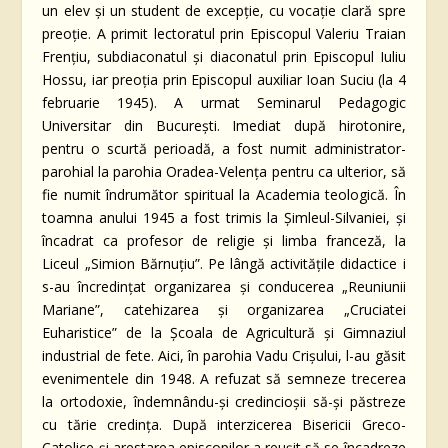
un elev şi un student de excepţie, cu vocaţie clară spre
preoţie. A primit lectoratul prin Episcopul Valeriu Traian
Frenţiu, subdiaconatul şi diaconatul prin Episcopul Iuliu
Hossu, iar preoţia prin Episcopul auxiliar Ioan Suciu (la 4
februarie 1945). A urmat Seminarul Pedagogic
Universitar din Bucureşti. Imediat după hirotonire,
pentru o scurtă perioadă, a fost numit administrator-
parohial la parohia Oradea-Velenţa pentru ca ulterior, să
fie numit îndrumător spiritual la Academia teologică. În
toamna anului 1945 a fost trimis la Şimleul-Silvaniei, şi
încadrat ca profesor de religie şi limba franceză, la
Liceul „Simion Bărnuţiu”. Pe lângă activităţile didactice i
s-au încredinţat organizarea şi conducerea „Reuniunii
Mariane”, catehizarea şi organizarea „Cruciatei
Euharistice” de la Şcoala de Agricultură şi Gimnaziul
industrial de fete. Aici, în parohia Vadu Crişului, l-au găsit
evenimentele din 1948. A refuzat să semneze trecerea
la ortodoxie, îndemnându-şi credincioşii să-şi păstreze
cu tărie credinţa. După interzicerea Bisericii Greco-
Catolice şi arestarea episcopilor a reuşit să se încadreze