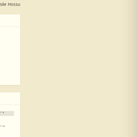
asile Hossu
…,