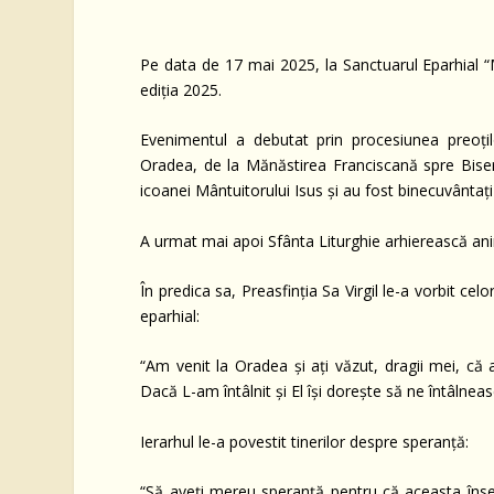
Pe data de 17 mai 2025, la Sanctuarul Eparhial “
ediția 2025.
Evenimentul a debutat prin procesiunea preoțilo
Oradea, de la Mănăstirea Franciscană spre Biseri
icoanei Mântuitorului Isus și au fost binecuvântați
A urmat mai apoi Sfânta Liturghie arhierească anima
În predica sa, Preasfinția Sa Virgil le-a vorbit cel
eparhial:
“Am venit la Oradea și ați văzut, dragii mei, că a
Dacă L-am întâlnit și El își dorește să ne întâlnea
Ierarhul le-a povestit tinerilor despre speranță:
“Să aveți mereu speranță pentru că aceasta însea