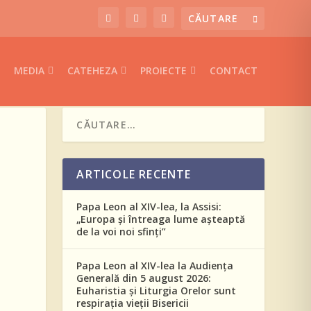
MEDIA
CATEHEZA
PROIECTE
CONTACT
ARTICOLE RECENTE
Papa Leon al XIV-lea, la Assisi:
„Europa și întreaga lume așteaptă
de la voi noi sfinți”
Papa Leon al XIV-lea la Audiența
Generală din 5 august 2026:
Euharistia și Liturgia Orelor sunt
respirația vieții Bisericii