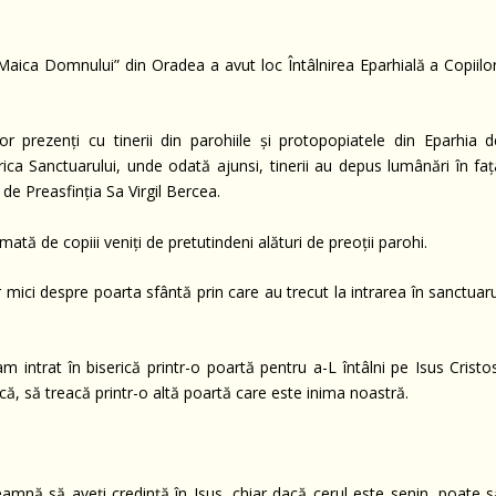
Maica Domnului” din Oradea a avut loc Întâlnirea Eparhială a Copiilor
r prezenți cu tinerii din parohiile și protopopiatele din Eparhia d
ca Sanctuarului, unde odată ajunsi, tinerii au depus lumânări în faț
 de Preasfinția Sa Virgil Bercea.
tă de copiii veniți de pretutindeni alături de preoții parohi.
or mici despre poarta sfântă prin care au trecut la intrarea în sanctuar
m intrat în biserică printr-o poartă pentru a-L întâlni pe Isus Cristo
scă, să treacă printr-o altă poartă care este inima noastră.
mnă să aveți credință în Isus, chiar dacă cerul este senin, poate s