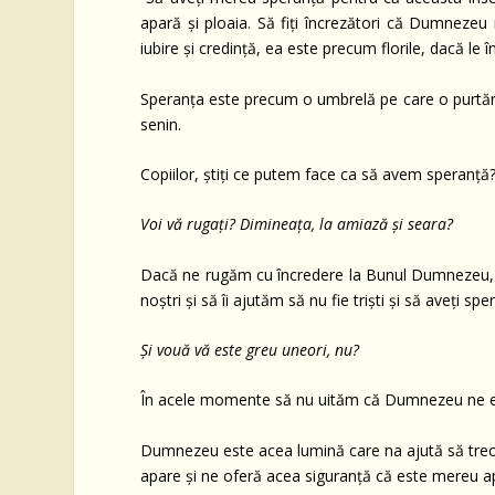
apară și ploaia. Să fiți încrezători că Dumnezeu 
iubire și credință, ea este precum florile, dacă le î
Speranța este precum o umbrelă pe care o purtăm 
senin.
Copiilor, știți ce putem face ca să avem speranță
Voi vă rugați? Dimineața, la amiază și seara?
Dacă ne rugăm cu încredere la Bunul Dumnezeu, El
noștri și să îi ajutăm să nu fie triști și să aveți
Și vouă vă este greu uneori, nu?
În acele momente să nu uităm că Dumnezeu ne est
Dumnezeu este acea lumină care na ajută să trece
apare și ne oferă acea siguranță că este mereu a