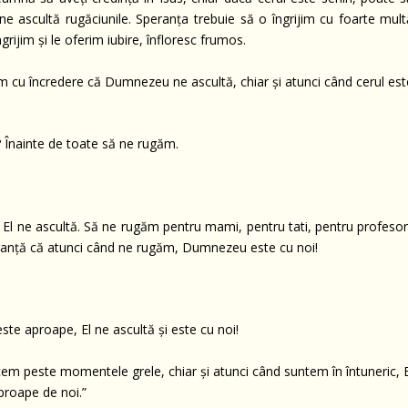
ne ascultă rugăciunile. Speranța trebuie să o îngrijim cu foarte mult
ngrijim și le oferim iubire, înfloresc frumos.
cu încredere că Dumnezeu ne ascultă, chiar și atunci când cerul est
? Înainte de toate să ne rugăm.
 ne ascultă. Să ne rugăm pentru mami, pentru tati, pentru profesori
 speranță că atunci când ne rugăm, Dumnezeu este cu noi!
e aproape, El ne ascultă și este cu noi!
m peste momentele grele, chiar și atunci când suntem în întuneric, E
proape de noi.”