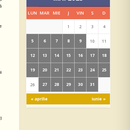
ă
LUN
MAR
MIE
J
VIN
S
D
e
1
2
3
4
5
6
7
8
9
10
11
12
13
14
15
16
17
18
19
20
21
22
23
24
25
i
27
28
29
30
31
26
« aprilie
iunie »
l