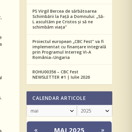
PS Virgil Bercea de sărbătoarea
Schimbării la Față a Domnului: „Să-
,
L ascultăm pe Cristos și să ne
schimbăm viața”
e
Proiectul european „CBC Fest” va fi
a
implementat cu finanțare integrală
prin Programul Interreg VI-A
România–Ungaria
ROHU00356 – CBC Fest
NEWSLETTER #1 | Iulie 2026
ul
CALENDAR ARTICOLE
s.
MAI 2025
«
»
ă