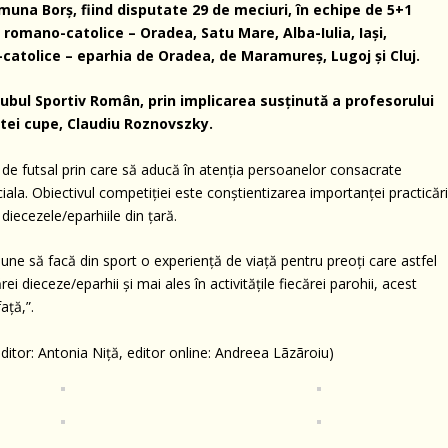
muna Borş, fiind disputate 29 de meciuri, în echipe de 5+1
 romano-catolice – Oradea, Satu Mare, Alba-Iulia, Iaşi,
-catolice – eparhia de Oradea, de Maramureş, Lugoj şi Cluj.
ubul Sportiv Român, prin implicarea susţinută a profesorului
stei cupe, Claudiu Roznovszky.
 de futsal prin care să aducă în atenţia persoanelor consacrate
ala. Obiectivul competiţiei este conştientizarea importanţei practicări
n diecezele/eparhiile din ţară.
pune să facă din sport o experienţă de viaţă pentru preoţi care astfel
i dieceze/eparhii şi mai ales în activităţile fiecărei parohii, acest
aţă,”.
tor: Antonia Niţă, editor online: Andreea Lãzãroiu)