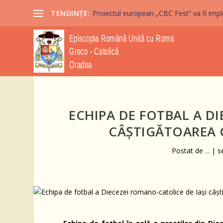
TENDINȚE:
Proiectul european „CBC Fest” va fi imple
ECHIPA DE FOTBAL A D
CÂȘTIGĂTOAREA 
Postat de
...
|
s