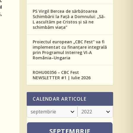
,
l
PS Virgil Bercea de sărbătoarea
,
Schimbării la Față a Domnului: „Să-
L ascultăm pe Cristos și să ne
schimbăm viața”
Proiectul european „CBC Fest” va fi
implementat cu finanțare integrală
prin Programul Interreg VI-A
România–Ungaria
ROHU00356 – CBC Fest
NEWSLETTER #1 | Iulie 2026
CALENDAR ARTICOLE
SEPTEMBRIE