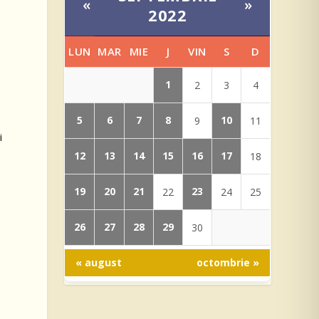
«
»
2022
LUN
MAR
MIE
J
VIN
S
D
1
2
3
4
5
6
7
8
10
9
11
i
12
13
14
15
16
17
18
19
20
21
23
22
24
25
26
27
28
29
30
« august
octombrie »