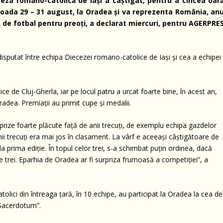
eceza romano-catolică de Iaşi a câştigat, pentru a cincea oară
ioada 29 – 31 august, la Oradea şi va reprezenta România, anu
n de fotbal pentru preoţi, a declarat miercuri, pentru AGERPRES
a disputat între echipa Diecezei romano-catolice de Iaşi şi cea a echipei
ice de Cluj-Gherla, iar pe locul patru a urcat foarte bine, în acest an,
adea. Premiaţii au primit cupe şi medalii.
rprize foarte plăcute faţă de anii trecuţi, de exemplu echipa gazdelor
ii trecuţi era mai jos în clasament. La vârf e aceeaşi câştigătoare de
 la prima ediţie. În topul celor trei, s-a schimbat puţin ordinea, dacă
e trei. Eparhia de Oradea ar fi surpriza frumoasă a competiţiei”, a
olici din întreaga ţară, în 10 echipe, au participat la Oradea la cea de
x Sacerdotum”.