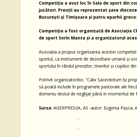
Competiţia a avut loc în Sala de sport din co
jucători. Preoţii au reprezentat şase dieceze
Bucureşti şi Timişoara şi patru eparhii greco
Competiţia a fost organizată de Asociaţia Cl
de sport Sorin Manta şi a organizatorul ace
Asociaţia a propus organizarea acestei competiţii
sportul, ca instrument de dezvoltare umană şi soci
sportului în rândul preoţilor, tinerilor şi copiilor di
Potrivit organizatorilor, “Calix Sacerdotum îşi pro
să poată include în programele pastorale ale fiecăre
domeniu destul de neglijat până in momentul de f
Sursa:
AGERPRES/(A, AS -autor: Eugenia Paşca, edi