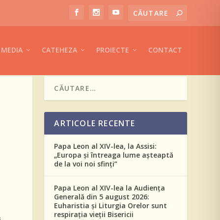
MEDIA
CATEHEZA
PROIECTE
CONTACT
ARTICOLE RECENTE
Papa Leon al XIV-lea, la Assisi:
„Europa și întreaga lume așteaptă
de la voi noi sfinți”
Papa Leon al XIV-lea la Audiența
Generală din 5 august 2026:
Euharistia și Liturgia Orelor sunt
respirația vieții Bisericii