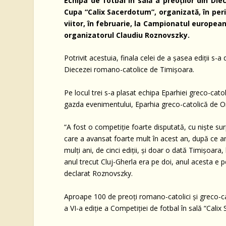
Echipa de fotbal în sală a preoţilor din Di
Cupa “Calix Sacerdotum”, organizată, în per
viitor, în februarie, la Campionatul europea
organizatorul Claudiu Roznovszky.
Potrivit acestuia, finala celei de a şasea ediţii s-
Diecezei romano-catolice de Timişoara.
Pe locul trei s-a plasat echipa Eparhiei greco-catol
gazda evenimentului, Eparhia greco-catolică de Or
“A fost o competiţie foarte disputată, cu nişte su
care a avansat foarte mult în acest an, după ce an
mulţi ani, de cinci ediţii, şi doar o dată Timişoara,
anul trecut Cluj-Gherla era pe doi, anul acesta e p
declarat Roznovszky.
Aproape 100 de preoţi romano-catolici şi greco-cat
a VI-a ediţie a Competiţiei de fotbal în sală “Cali