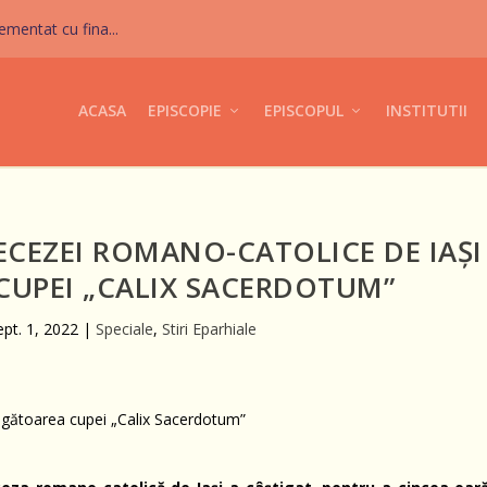
mentat cu fina...
ACASA
EPISCOPIE
EPISCOPUL
INSTITUTII
IECEZEI ROMANO-CATOLICE DE IAȘI
CUPEI „CALIX SACERDOTUM”
ept. 1, 2022
|
Speciale
,
Stiri Eparhiale