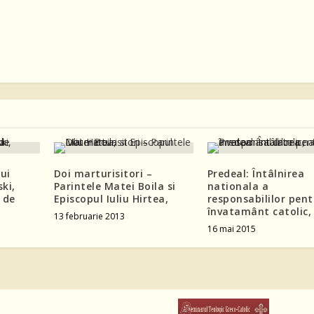
ui
Doi marturisitori –
Predeal: Întâlnirea
ki,
Parintele Matei Boila si
nationala a
 de
Episcopul Iuliu Hirtea,
responsabililor pent
învatamânt catolic,
13 februarie 2013
16 mai 2015