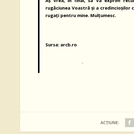
Aș vrea, în final, să Vă exprim rec
rugăciunea Voastră și a credincioșilor 
rugați pentru mine. Mulțumesc.
Sursa: arcb.ro
ACȚIUNE: