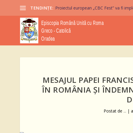
TENDINȚE:
Proiectul european „CBC Fest” va fi imple
MESAJUL PAPEI FRANCIS
ÎN ROMÂNIA ȘI ÎNDEMN
D
Postat de
...
|
a