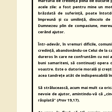
mărturia de credință plină de bucurie 
acele zile: a fost pentru mine un moti
brăzdată de suferință, poate întotd
împreună și cu umilință, dincolo d
Dumnezeu plin de compasiune, mereu ga
cerând ajutor.
Într-adevăr, în vremuri dificile, comu
credință, abandonându-se Celui de la ca
dureros în care ne confruntăm cu noi ac
buni samariteni, să continuați opera d
voastre. Este o datorie morală și creșt
acea tandrețe atât de indispensabilă în
Să strălucească, acum mai mult ca ori
nevoie de ajutor, amintindu-vă că „cine
răsplată” (
Prov
19,17).