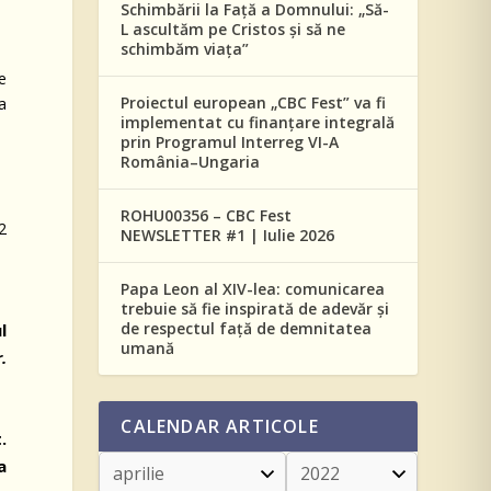
Schimbării la Față a Domnului: „Să-
L ascultăm pe Cristos și să ne
schimbăm viața”
ce
Proiectul european „CBC Fest” va fi
a
implementat cu finanțare integrală
prin Programul Interreg VI-A
România–Ungaria
ROHU00356 – CBC Fest
2
NEWSLETTER #1 | Iulie 2026
Papa Leon al XIV-lea: comunicarea
trebuie să fie inspirată de adevăr și
de respectul față de demnitatea
l
umană
.
CALENDAR ARTICOLE
.
a