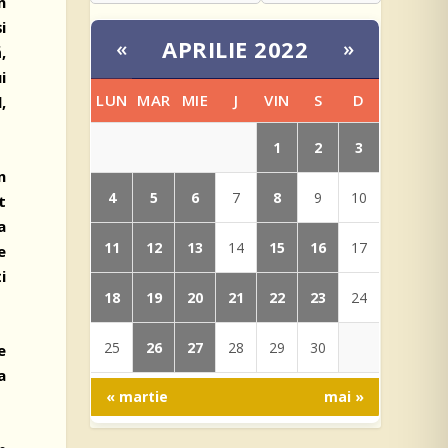
n
i
APRILIE 2022
«
»
,
i
LUN
MAR
MIE
J
VIN
S
D
,
1
2
3
n
4
5
6
8
7
9
10
t
a
11
12
13
15
16
14
17
e
i
18
19
20
21
22
23
24
26
27
25
28
29
30
e
a
« martie
mai »