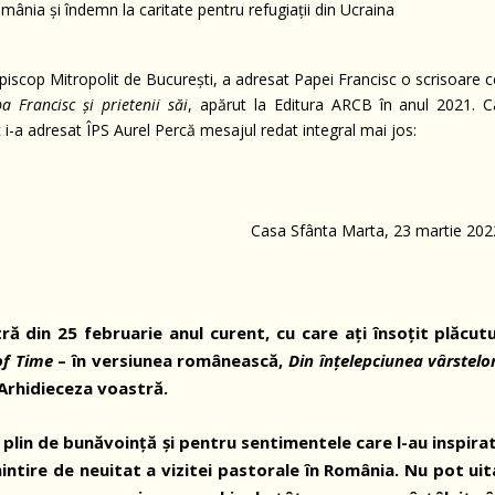
iepiscop Mitropolit de București, a adresat Papei Francisc o scrisoare 
a Francisc și prietenii săi
, apărut la Editura ARCB în anul 2021. C
i-a adresat ÎPS Aurel Percă mesajul redat integral mai jos:
Casa Sfânta Marta, 23 martie 202
ă din 25 februarie anul curent, cu care ați însoțit plăcutu
of Time
– în versiunea românească,
Din înțelepciunea vârstelor
 Arhidieceza voastră.
lin de bunăvoință și pentru sentimentele care l-au inspirat
ntire de neuitat a vizitei pastorale în România. Nu pot uit