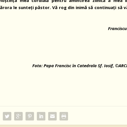
unoștința mea cordială pentru amintirea zilnică a mea î
cărora le sunteți păstor. Vă rog din inimă să continuați să v
Franciscu
Foto: Papa Francisc în Catedrala Sf. Iosif,
©
ARC