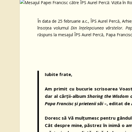
În data de 25 februarie a.c., ÎPS Aurel Percă, Arh
însoțea volumul
Din înțelepciunea vârstelor. Pap
răspuns la mesajul ÎPS Aurel Percă, Papa Francisc 
Iubite frate,
Am primit cu bucurie scrisoarea Voastr
dar al cărții-album
Sharing the Wisdom 
Papa Francisc și prietenii săi
–, editat de
Doresc să Vă mulțumesc pentru gândul p
Cât despre mine, păstrez în inimă o ami