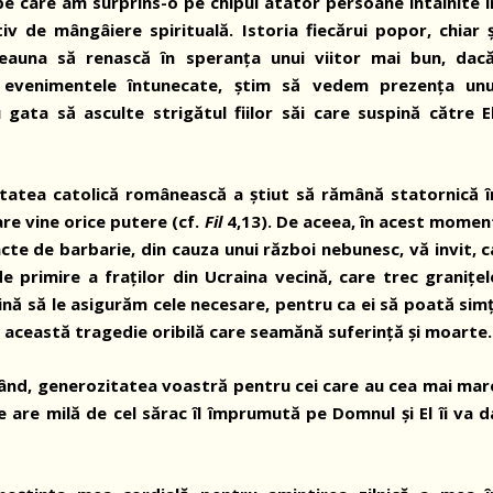
pe care am surprins-o pe chipul atâtor persoane întâlnite î
v de mângâiere spirituală. Istoria fiecărui popor, chiar ș
eauna să renască în speranța unui viitor mai bun, dacă
e evenimentele întunecate, știm să vedem prezența unu
ta să asculte strigătul fiilor săi care suspină către El
nitatea catolică românească a știut să rămână statornică î
re vine orice putere (cf.
Fil
4,13). De aceea, în acest momen
te de barbarie, din cauza unui război nebunesc, vă invit, c
e primire a fraților din Ucraina vecină, care trec granițel
ină să le asigurăm cele necesare, pentru ca ei să poată simț
 această tragedie oribilă care seamănă suferință și moarte.
când, generozitatea voastră pentru cei care au cea mai mar
 are milă de cel sărac îl împrumută pe Domnul şi El îi va d