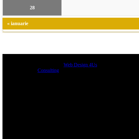
28
« ianuarie
Designed by
Web Design 4Us
Consulting
|