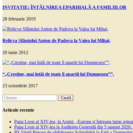
INVITAȚIE: ÎNTÂLNIREA EPARHIALĂ A FAMILIILOR
28 februarie 2019
Relicva Sfântului Anton de Padova la Valea lui Mihai,
20 iunie 2012
“„Crestine, mai întâi de toate îi apartii lui Dumnezeu””,
23 octombrie 2017
Caută
după:
Articole recente
Papa Leon al XIV-lea, la Assisi: „Europa și întreaga lume așteapt
Papa Leon al XIV-lea la Audiența Generală din 5 august 2026: Euh
PS Virgil Bercea de sărbătoarea Schimbării la Față a Domnului: