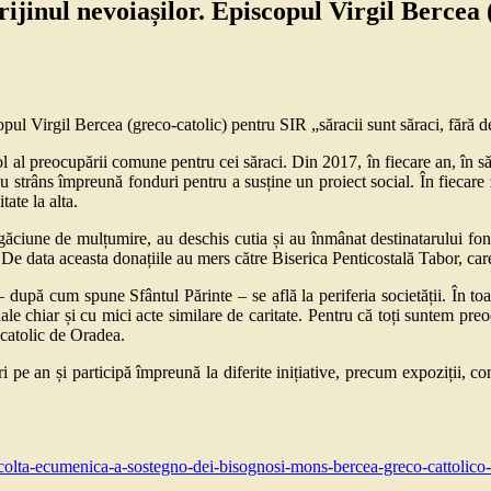
jinul nevoiașilor. Episcopul Virgil Bercea (
al preocupării comune pentru cei săraci. Din 2017, în fiecare an, în să
 strâns împreună fonduri pentru a susține un proiect social. În fiecare 
ate la alta.
găciune de mulțumire, au deschis cutia și au înmânat destinatarului fond
și. De data aceasta donațiile au mers către Biserica Penticostală Tabor, ca
upă cum spune Sfântul Părinte – se află la periferia societății. În toate
le chiar și cu mici acte similare de caritate. Pentru că toți suntem preoc
-catolic de Oradea.
ri pe an și participă împreună la diferite inițiative, precum expoziții,
colta-ecumenica-a-sostegno-dei-bisognosi-mons-bercea-greco-cattolico-a