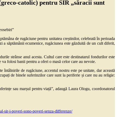
greco-catolic) pentru SIR „săracii sunt
ptămâna de rugăciune pentru unitatea creștinilor, celebrată în perioada
zi a săptămânii ecumenice, rugăciunea este găzduită de un cult diferit,
urile strânse anul acesta. Cultul care este destinatarul fondurilor este
re va folosi banii pentru a oferi o masă celor care au nevoie.
 întâlnirile de rugăciune, accentul nostru este pe unitate, dar această
upați de binele suferinzilor care sunt la periferie și care nu au religie:
 conferințe sau marșul pentru viață”, adaugă Laura Ologu, coordonatorul
l-sir-i-poveri-sono-poveri-senza-differenze/