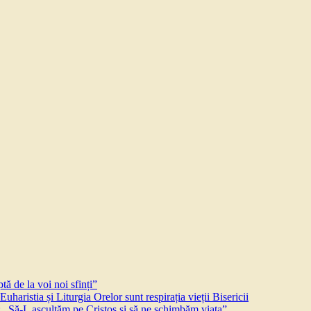
ă de la voi noi sfinți”
aristia și Liturgia Orelor sunt respirația vieții Bisericii
 „Să-L ascultăm pe Cristos și să ne schimbăm viața”