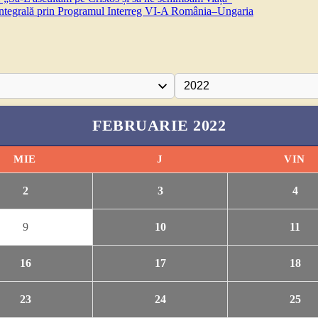
 integrală prin Programul Interreg VI-A România–Ungaria
FEBRUARIE 2022
MIE
J
VIN
2
3
4
9
10
11
16
17
18
23
24
25