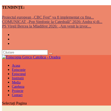
TENDINȚE:
Proiectul european „CBC Fest” va fi implementat cu fina...
COMUNICAT „Pop Simfonic la Catedrală” 2026: Andra și di...
PS Virgil Bercea la Mladifest 2026: „Am venit la izvor....
Acasa
Episcopie
Episcopul
Institutii
Media
Cateheza
Proiecte
Contact
Selectați Pagina