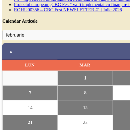
Proiectul european „CBC Fest” va fi implementat cu finanțare
ROHU00356 – CBC Fest NEWSLETTER #1 | Iulie 2026
Calendar Articole
«
LUN
MAR
1
7
8
14
15
21
22