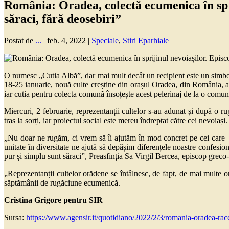
România: Oradea, colectă ecumenica în spri
săraci, fără deosebiri”
Postat de
...
|
feb. 4, 2022
|
Speciale
,
Stiri Eparhiale
O numesc „Cutia Albă”, dar mai mult decât un recipient este un simbol 
18-25 ianuarie, nouă culte creștine din orașul Oradea, din România, au
iar cutia pentru colecta comună însoțește acest pelerinaj de la o comunit
Miercuri, 2 februarie, reprezentanții cultelor s-au adunat și după o ru
tras la sorți, iar proiectul social este mereu îndreptat către cei nevoia
„Nu doar ne rugăm, ci vrem să îi ajutăm în mod concret pe cei care – d
unitate în diversitate ne ajută să depășim diferențele noastre confesiona
pur și simplu sunt săraci”, Preasfinția Sa Virgil Bercea, episcop greco
„Reprezentanții cultelor orădene se întâlnesc, de fapt, de mai multe o
săptămânii de rugăciune ecumenică.
Cristina Grigore pentru SIR
Sursa:
https://www.agensir.it/quotidiano/2022/2/3/romania-oradea-rac