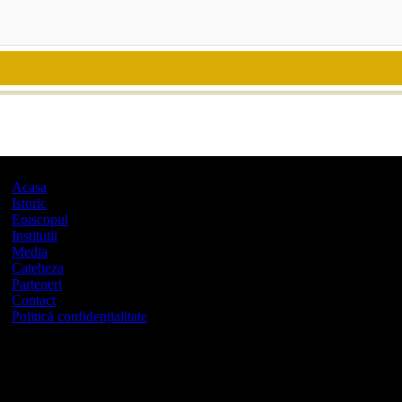
Acasa
Istoric
Episcopul
Institutii
Media
Cateheza
Parteneri
Contact
Politică confidențialitate