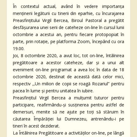
În contextul actual, având în vedere importanţa
menţinerii legăturii cu tinerii din eparhie, cu încurajarea
Preasfinţitului Virgil Bercea, Biroul Pastoral a pregătit
desfăşurarea unei serii de cateheze on-line în cursul lunii
octombrie a acestui an, pentru fiecare protopopiat în
parte, prin rotaţie, pe platforma Zoom, începând cu ora
19.00.
Joi, 8 octombrie 2020, a avut loc, tot on-line, întâlnirea
pregătitoare a acestor cateheze, dar şi a unui alt
eveniment on-line programat a avea loc în data de 18
octombrie 2020, destinat de această dată celor mici,
respectiv ,,Un milion de copii se roagă Rozariul” pentru
pacea în lume şi pentru unitatea în iubire.
Preasfinţitul Virgil Bercea a mulţumit tuturor pentru
participare, reafirmându-şi susţinerea pentru astfel de
demersuri, menite să ne ajute pe toţi să stăruim în
căutarea Împărăţiei lui Dumnezeu, antrenându-i pe
tineri în acest deziderat.
La Întâlnirea Pregătitoare a activităţilor on-line, pe lângă