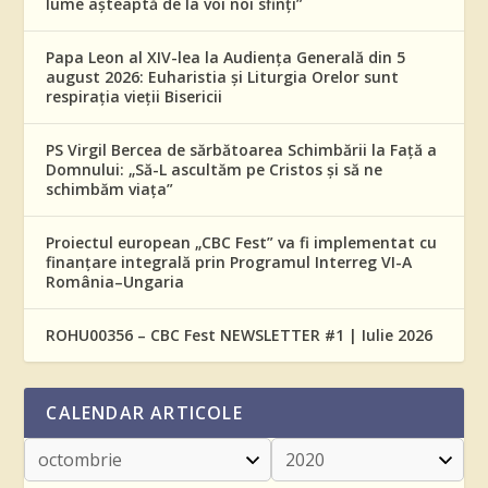
lume așteaptă de la voi noi sfinți”
Papa Leon al XIV-lea la Audiența Generală din 5
august 2026: Euharistia și Liturgia Orelor sunt
respirația vieții Bisericii
PS Virgil Bercea de sărbătoarea Schimbării la Față a
Domnului: „Să-L ascultăm pe Cristos și să ne
schimbăm viața”
Proiectul european „CBC Fest” va fi implementat cu
finanțare integrală prin Programul Interreg VI-A
România–Ungaria
ROHU00356 – CBC Fest NEWSLETTER #1 | Iulie 2026
CALENDAR ARTICOLE