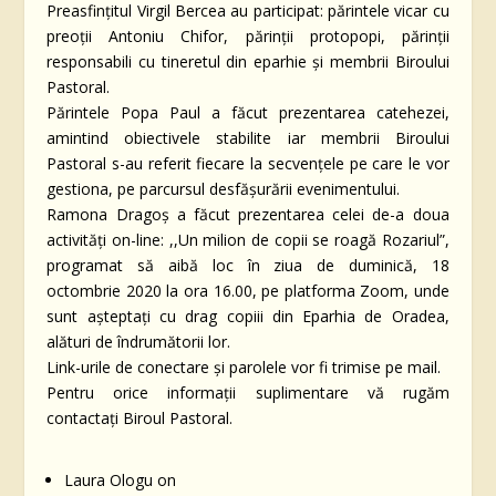
Preasfinţitul Virgil Bercea au participat: părintele vicar cu
preoţii Antoniu Chifor, părinţii protopopi, părinţii
responsabili cu tineretul din eparhie şi membrii Biroului
Pastoral.
Părintele Popa Paul a făcut prezentarea catehezei,
amintind obiectivele stabilite iar membrii Biroului
Pastoral s-au referit fiecare la secvenţele pe care le vor
gestiona, pe parcursul desfășurării evenimentului.
Ramona Dragoş a făcut prezentarea celei de-a doua
activităţi on-line: ,,Un milion de copii se roagă Rozariul”,
programat să aibă loc în ziua de duminică, 18
octombrie 2020 la ora 16.00, pe platforma Zoom, unde
sunt așteptați cu drag copiii din Eparhia de Oradea,
alături de îndrumătorii lor.
Link-urile de conectare și parolele vor fi trimise pe mail.
Pentru orice informații suplimentare vă rugăm
contactați Biroul Pastoral.
Laura Ologu on