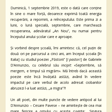
Duminică, 1 septembrie 2019, este o dată care conține
în sine o mare forță, deoarece exprimă toată energia
recuperării, a repornirii, a reînceputului. Este prima zi a
lunii, o lună specială, septembrie, care marchează
recuperarea, adevăratul „An Nou”, nu numai pentru
începutul anului școlar care e aproape.
Și vorbind despre școală, îmi amintesc că, cel puțin de
două ori pe parcursul a cinci ani, am început școala [în
Italia] cu studiul poeziei „Păstorii” [
I pastori
] de Gabriele
D’Annunzio, cu celebrul său
incipit
: «Septembrie, să
mergem, e timpul să migrăm». Mă întreb dacă această
poezie este încă învățată astăzi, având în vedere
impactul pe care verbul de acolo adresat ciobanilor
abruzezi l-a luat astăzi, „a migra”?!
Un alt poet, din multe puncte de vedere antipod al lui
D’Annunzio – Cesare Pavese – ne amintește de cea mai
mare fericire a omului cu aceste cuvinte: „Singura