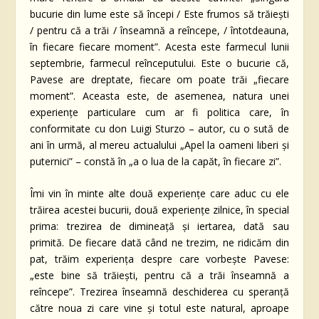
bucurie din lume este să începi / Este frumos să trăiești
/ pentru că a trăi / înseamnă a reîncepe, / întotdeauna,
în fiecare fiecare moment”. Acesta este farmecul lunii
septembrie, farmecul reînceputului. Este o bucurie că,
Pavese are dreptate, fiecare om poate trăi „fiecare
moment”. Aceasta este, de asemenea, natura unei
experiențe particulare cum ar fi politica care, în
conformitate cu don Luigi Sturzo – autor, cu o sută de
ani în urmă, al mereu actualului „Apel la oameni liberi și
puternici” – constă în „a o lua de la capăt, în fiecare zi”.
Îmi vin în minte alte două experiențe care aduc cu ele
trăirea acestei bucurii, două experiențe zilnice, în special
prima: trezirea de dimineață și iertarea, dată sau
primită. De fiecare dată când ne trezim, ne ridicăm din
pat, trăim experiența despre care vorbește Pavese:
„este bine să trăiești, pentru că a trăi înseamnă a
reîncepe”. Trezirea înseamnă deschiderea cu speranță
către noua zi care vine și totul este natural, aproape