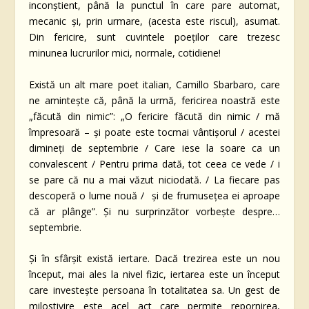
inconștient, până la punctul în care pare automat,
mecanic și, prin urmare, (acesta este riscul), asumat.
Din fericire, sunt cuvintele poeților care trezesc
minunea lucrurilor mici, normale, cotidiene!
Există un alt mare poet italian, Camillo Sbarbaro, care
ne amintește că, până la urmă, fericirea noastră este
„făcută din nimic”: „O fericire făcută din nimic / mă
împresoară – și poate este tocmai vântișorul / acestei
dimineți de septembrie / Care iese la soare ca un
convalescent / Pentru prima dată, tot ceea ce vede / i
se pare că nu a mai văzut niciodată. / La fiecare pas
descoperă o lume nouă / și de frumusețea ei aproape
că ar plânge”. Și nu surprinzător vorbește despre…
septembrie.
Și în sfârșit există iertare. Dacă trezirea este un nou
început, mai ales la nivel fizic, iertarea este un început
care investește persoana în totalitatea sa. Un gest de
milostivire este acel act care permite repornirea,