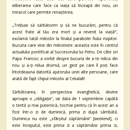
eliberarea care face ca viața să înceapă din nou, un
miracol care permite renașterea.
„Trebuie să sărbătorim și să ne bucurăm, pentru că
acest frate al tău era mort și a revenit la viață!”,
exclamă tatăl milostiv la finalul parabolei fiului risipitor.
Bucuria care vine din milostivire: aceasta este în centrul
actualului pontificat al Succesorului lui Petru. De câte ori
Papa Francisc a vorbit despre bucuria de a te ridica din
nou și a-ți relua drumul, un gest pe care îl poți face
întotdeauna datorită ajutorului unei alte persoane, care
arată de fapt chipul milostiv al Celuilalt!
Sărbătoarea, în perspectiva evanghelică, devine
aproape o „obligație”, iar data de 1 septembrie capătă
o tentă și mai puternică, tocmai pentru că în acest an a
fost într-o zi de duminică, prima zi după sâmbătă.
Duminica nu este „sfârșitul săptămânii” [
weekend
], ci
este începutul, este prima zi a săptămânii: prima zi,