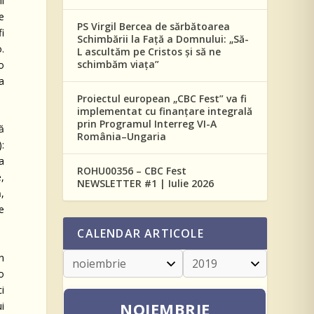
i
e
PS Virgil Bercea de sărbătoarea
i
Schimbării la Față a Domnului: „Să-
.
L ascultăm pe Cristos și să ne
schimbăm viața”
o
 a
Proiectul european „CBC Fest” va fi
implementat cu finanțare integrală
prin Programul Interreg VI-A
ă
România–Ungaria
:
a
ROHU00356 – CBC Fest
e,
NEWSLETTER #1 | Iulie 2026
,
e
CALENDAR ARTICOLE
n
o
ci
NOIEMBRIE
i