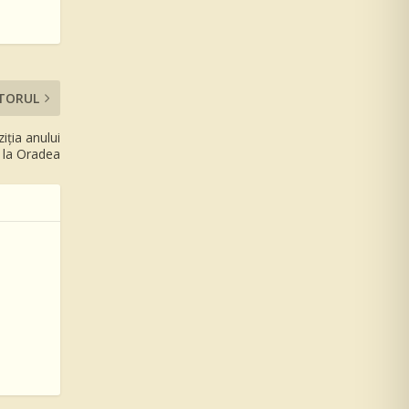
TORUL
iția anului
la Oradea