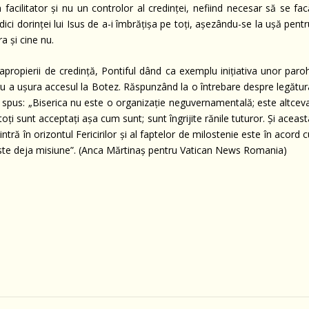
facilitator și nu un controlor al credinței, nefiind necesar să se fac
ici dorinței lui Isus de a-i îmbrățișa pe toți, așezându-se la ușă pent
a și cine nu.
apropierii de credință, Pontiful dând ca exemplu inițiativa unor paroh
ru a ușura accesul la Botez. Răspunzând la o întrebare despre legătur
a spus: „Biserica nu este o organizație neguvernamentală; este altceva
oți sunt acceptați așa cum sunt; sunt îngrijite rănile tuturor. Și aceas
tră în orizontul Fericirilor și al faptelor de milostenie este în acord 
 este deja misiune”. (Anca Mărtinaș pentru Vatican News Romania)