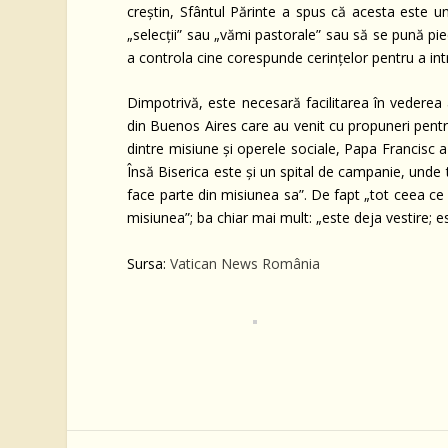
creștin, Sfântul Părinte a spus că acesta este un 
„selecții” sau „vămi pastorale” sau să se pună pied
a controla cine corespunde cerințelor pentru a intr
Dimpotrivă, este necesară facilitarea în vederea 
din Buenos Aires care au venit cu propuneri pent
dintre misiune și operele sociale, Papa Francisc 
Însă Biserica este și un spital de campanie, unde t
face parte din misiunea sa”. De fapt „tot ceea ce in
misiunea”; ba chiar mai mult: „este deja vestire;
Sursa:
Vatican News România