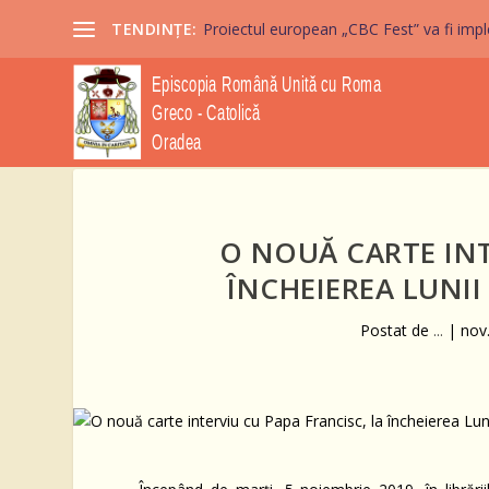
TENDINȚE:
Proiectul european „CBC Fest” va fi imple
O NOUĂ CARTE INT
ÎNCHEIEREA LUNI
Postat de
...
|
nov