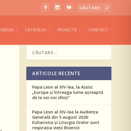
MEDIA
CATEHEZA
PROIECTE
CONTACT
ARTICOLE RECENTE
Papa Leon al XIV-lea, la Assisi:
„Europa și întreaga lume așteaptă
de la voi noi sfinți”
Papa Leon al XIV-lea la Audiența
Generală din 5 august 2026:
Euharistia și Liturgia Orelor sunt
respirația vieții Bisericii