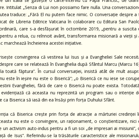
le din Italia se găsește o carte-interviu cu Papa Francisc, de Giann
are. Intitulat „Senza di Lui non possiamo fare nulla. Una conversazion
putea traduce: „Fără El nu putem face nimic. O conversație despre a f
icat de Libreria Editrice Vaticana în colaborare cu Editura San Paolo
aordinară, care s-a desfășurat în octombrie 2019, „pentru a suscita 
pentru a relua, cu reînnoit avânt, transformarea misionară a vieții și
isc marchează încheierea acestei inițiative.
risește convingerea că vestirea lui Isus și a Evangheliei Sale necesit
s despre care se relatează în Evanghelia după Sfântul Marcu (Marcu 16)
la toată făptura”. În cursul conversației, insistă atât de mult asupr
 nu este în ieșire nu este o Biserică”; „o Biserică ce nu iese se corup
tirii Evangheliei, fără de care o Biserică nu poate exista. Totodată
pa evidențiază că aceasta nu reprezintă un program sau o intenție d
ce ca Biserica să iasă din ea însăși prin forța Duhului Sfânt.
ția că Biserica crește prin forța de atracție a mărturiei credinței î
easta nu este o convingere, un raționament, o conștientizare, nici 
 un activism auto-indus pentru a fi un soi „de impresari ai misiunii”, 
ă de Isus”. Referindu-se la trăsăturile caracteristice ale misionarulu