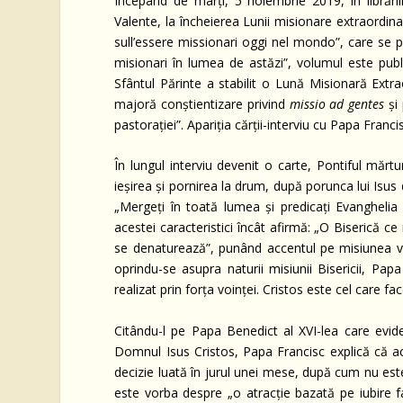
Începând de marți, 5 noiembrie 2019, în librării
Valente, la încheierea Lunii misionare extraordin
sull’essere missionari oggi nel mondo”, care se 
misionari în lumea de astăzi”, volumul este publ
Sfântul Părinte a stabilit o Lună Misionară Extr
majoră conștientizare privind
missio ad gentes
și 
pastorației”. Apariția cărții-interviu cu Papa Franc
În lungul interviu devenit o carte, Pontiful mărtu
ieșirea și pornirea la drum, după porunca lui Isu
„Mergeți în toată lumea și predicați Evanghelia 
acestei caracteristici încât afirmă: „O Biserică ce
se denaturează”, punând accentul pe misiunea ves
oprindu-se asupra naturii misiunii Bisericii, Pa
realizat prin forța voinței. Cristos este cel care fa
Citându-l pe Papa Benedict al XVI-lea care eviden
Domnul Isus Cristos, Papa Francisc explică că ac
decizie luată în jurul unei mese, după cum nu este
este vorba despre „o atracție bazată pe iubire faț