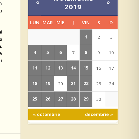
«
»
ă
2019
ru
LUN
MAR
MIE
J
VIN
S
D
i
1
2
3
a
.
4
5
6
8
7
9
10
ta
cu
11
12
13
14
15
16
17
18
19
21
22
20
23
24
25
26
27
28
29
30
« octombrie
decembrie »