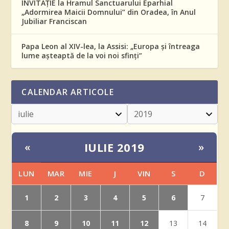
INVITAȚIE la Hramul Sanctuarului Eparhial
„Adormirea Maicii Domnului” din Oradea, în Anul
Jubiliar Franciscan
Papa Leon al XIV-lea, la Assisi: „Europa și întreaga
lume așteaptă de la voi noi sfinți”
CALENDAR ARTICOLE
IULIE 2019
«
»
LUN
MAR
MIE
J
VIN
S
D
1
2
3
4
5
6
7
8
9
10
11
12
13
14