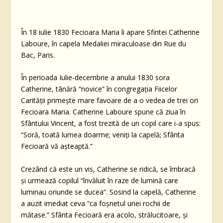
În 18 iulie 1830 Fecioara Maria îi apare Sfintei Catherine
Laboure, în capela Medaliei miraculoase din Rue du
Bac, Paris.
În perioada Iulie-decembrie a anului 1830 sora
Catherine, tânără “novice” în congregația Fiicelor
Carității primește mare favoare de a o vedea de trei ori
Fecioara Maria.
Catherine Laboure spune că ziua în
Sfântului Vincent, a fost trezită de un copil care i-a spus:
“Soră, toată lumea doarme;
veniți la capelă; Sfânta
Fecioară vă așteaptă.”
Crezând că este un vis, Catherine se ridică, se îmbracă
și urmează copilul “învăluit în raze de lumină care
luminau oriunde se ducea”.
Sosind la capelă, Catherine
a auzit imediat ceva “ca foșnetul unei rochii de
mătase.”
Sfânta Fecioară era acolo, strălucitoare, și