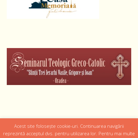
Acest site folosește cookie-uri. Continuarea navigării
Designed by
Web Design 4Us Consulting
|
reprezintă acceptul dvs. pentru utilizarea lor. Pentru mai multe