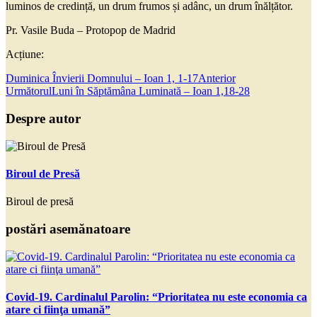
luminos de credință, un drum frumos și adânc, un drum înălțător.
Pr. Vasile Buda – Protopop de Madrid
Acțiune:
Duminica Învierii Domnului – Ioan 1, 1-17
Anterior
Următorul
Luni în Săptămâna Luminată – Ioan 1,18-28
Despre autor
Biroul de Presă
Biroul de presă
postări asemănatoare
Covid-19. Cardinalul Parolin: “Prioritatea nu este economia ca
atare ci fiinţa umană”