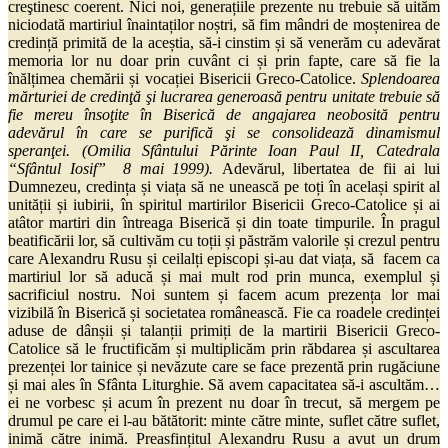
creştinesc coerent. Nici noi, generațiile prezente nu trebuie să uităm
niciodată martiriul înaintaților noștri, să fim mândri de moștenirea de
credință primită de la aceștia, să-i cinstim și să venerăm cu adevărat
memoria lor nu doar prin cuvânt ci și prin fapte, care să fie la
înălțimea chemării și vocației Bisericii Greco-Catolice.
Splendoarea
mărturiei de credinţă şi lucrarea generoasă pentru unitate trebuie să
fie mereu însoţite în Biserică de angajarea neobosită pentru
adevărul în care se purifică şi se consolidează dinamismul
speranţei. (Omilia Sfântului Părinte Ioan Paul II, Catedrala
“Sfântul Iosif” 8 mai 1999).
Adevărul, libertatea de fii ai lui
Dumnezeu, credința și viața să ne unească pe toți în același spirit al
unității și iubirii, în spiritul martirilor Bisericii Greco-Catolice și ai
atâtor martiri din întreaga Biserică și din toate timpurile. În pragul
beatificării lor, să cultivăm cu toții și păstrăm valorile și crezul pentru
care Alexandru Rusu și ceilalți episcopi și-au dat viața, să facem ca
martiriul lor să aducă și mai mult rod prin munca, exemplul și
sacrificiul nostru. Noi suntem și facem acum prezența lor mai
vizibilă în Biserică și societatea românească. Fie ca roadele credinței
aduse de dânșii și talanții primiți de la martirii Bisericii Greco-
Catolice să le fructificăm și multiplicăm prin răbdarea și ascultarea
prezenței lor tainice și nevăzute care se face prezentă prin rugăciune
și mai ales în Sfânta Liturghie. Să avem capacitatea să-i ascultăm…
ei ne vorbesc și acum în prezent nu doar în trecut, să mergem pe
drumul pe care ei l-au bătătorit: minte către minte, suflet către suflet,
inimă către inimă. Preasfințitul Alexandru Rusu a avut un drum