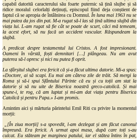
capabil datorită caracterului său foarte puternic să țină slujbe și să
ridice moralul celorlalți deținuți, episcopul fiind deja conștient de
faptul că se apropia de întâlnirea cu Domnul.
În luna mai 1963 nu se
mai putea da jos din pat. M-a rugat să-l las să țină ultima slujbă din
viața lui. L-am rugat să fie cât se poate de scurt, căci mă temeam,
la acest efort, să nu facă un accident vascular. Răspundeam la
slujbă.
A predicat despre testamentul lui Cristos. A fost impresionant.
Oameni în vârstă, foști demnitari […] plângeau. Nu am avut
puterea să-l opresc și nici nu putea fi oprit.
La sfârșitul slujbei era fericit că și-a făcut ultima datorie. Mi-a spus:
«Doctore, ai să scapi. Eu mai am câteva zile de trăit. Să mergi la
Roma și să-i spui Sfântului Părinte că eu și cu toții am stat la
datorie și să nu uite de Biserica noastră greco-catolică. Și mai
spune-i, te rog, că am luptat și mi-am dat viața pentru Biserica
Catolică și pentru Papa.» I-am promis
.
Amintim aici și mărturia părintelui Emil Riti cu privire la momentul
morții:
„[În ziua morții] s-a spovedit, l-am dezlegat și am făcut canonul
împreună. Era fericit. A urmat apoi masa, după care toți s-au
culcat. Eu stăteam pe marginea patului, iar el stătea întins în pat,