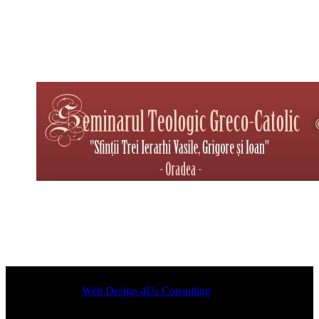
Designed by
Web Design 4Us Consulting
|