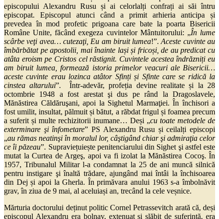
episcopului Alexandru Rusu și ai celorlalți confrați ai săi întru
episcopat. Episcopul atunci când a primit arhieria anticipa și
prevedea în mod profetic prigoana care bate la poarta Bisericii
Române Unite, făcând exegeza cuvintelor Mântuitorului: „
În lume
scârbe veţi avea… cutezaţi, Eu am biruit lumea
!”.
Aceste cuvinte au
îmbărbătat pe apostolii, mai înainte lași și fricoși, de au predicat cu
atâta eroism pe Cristos cel răstignit. Cuvintele acestea îndrăzniți eu
am biruit lumea, formează istoria primelor veacuri ale Bisericii…
aceste cuvinte erau lozinca atâtor Sfinți și Sfinte care se ridică la
cinstea altarului
”
.
Într-adevăr, profeția devine realitate și la 28
octombrie 1948 a fost arestat şi dus pe rând la Dragoslavele,
Mănăstirea Căldăruşani, apoi la Sighetul Marmaţiei. În închisori a
fost umilit, insultat, pălmuit și bătut, a răbdat frigul și foamea precum
a suferit și multe rechizitorii inumane… Deși „
cu toate metodele de
exterminare şi înfometare
” PS Alexandru Rusu și ceilalți episcopi
„
au rămas neatinşi în moralul lor, câştigând chiar şi admiraţia celor
ce îi păzeau
”. Supraviețuiește penitenciarului din Sighet şi astfel este
mutat la Curtea de Argeş, apoi va fi izolat la Mănăstirea Cocoş. În
1957, Tribunalul Militar l-a condamnat la 25 de ani muncă silnică
pentru instigare şi înaltă trădare, ajungând mai întâi la închisoarea
din Dej și apoi la Gherla. În primăvara anului 1963 s-a îmbolnăvit
grav, în ziua de 9 mai, al aceluiași an, trecând la cele veșnice.
Mărturia doctorului deținut politic Cornel Petrassevitch arată că, deși
episcopul Alexandru era bolnav, extenuat și slăbit de suferință, era