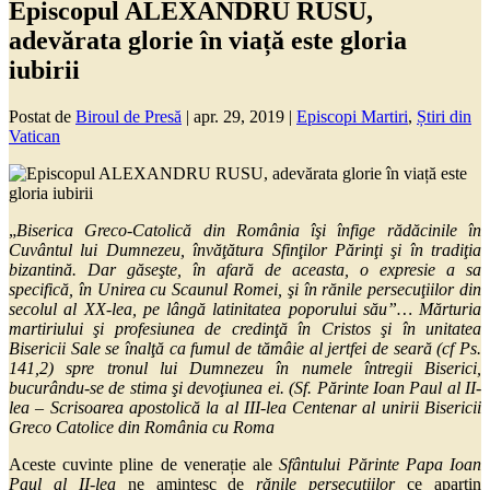
Episcopul ALEXANDRU RUSU,
adevărata glorie în viață este gloria
iubirii
Postat de
Biroul de Presă
|
apr. 29, 2019
|
Episcopi Martiri
,
Știri din
Vatican
„
Biserica Greco-Catolică din România îşi înfige rădăcinile în
Cuvântul lui Dumnezeu, învăţătura Sfinţilor Părinţi şi în tradiţia
bizantină. Dar găseşte, în afară de aceasta, o expresie a sa
specifică, în Unirea cu Scaunul Romei, şi în rănile persecuţiilor din
secolul al XX-lea, pe lângă latinitatea poporului său”… Mărturia
martiriului şi profesiunea de credinţă în Cristos şi în unitatea
Bisericii Sale se înalţă ca fumul de tămâie al jertfei de seară (cf Ps.
141,2) spre tronul lui Dumnezeu în numele întregii Biserici,
bucurându-se de stima şi devoţiunea ei. (Sf. Părinte Ioan Paul al II-
lea – Scrisoarea apostolică la al III-lea Centenar al unirii Bisericii
Greco Catolice din România cu Roma
Aceste cuvinte pline de venerație ale
Sfântului Părinte Papa Ioan
Paul al II-lea
ne amintesc de
rănile persecuțiilor
ce aparțin