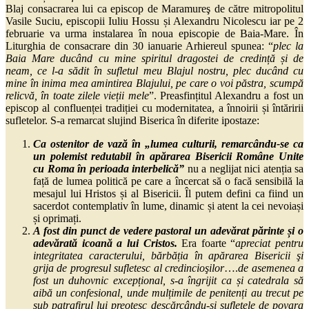
Blaj consacrarea lui ca episcop de Maramureş de către mitropolitul
Vasile Suciu, episcopii Iuliu Hossu și Alexandru Nicolescu iar pe 2
februarie va urma instalarea în noua episcopie de Baia-Mare. În
Liturghia de consacrare din 30 ianuarie Arhiereul spunea: “
plec la
Baia Mare ducând cu mine spiritul dragostei de credință și de
neam, ce l-a sădit în sufletul meu Blajul nostru, plec ducând cu
mine în inima mea amintirea Blajului, pe care o voi păstra, scumpă
relicvă, în toate zilele vieții mele
”. Preasfințitul Alexandru a fost un
episcop al confluenței tradiției cu modernitatea, a înnoirii și întăririi
sufletelor. S-a remarcat slujind Biserica în diferite ipostaze:
Ca ostenitor de vază în „lumea culturii, remarcându-se ca
un polemist redutabil în apărarea Bisericii Române Unite
cu Roma în perioada interbelică”
nu a neglijat nici atenția sa
față de lumea politică pe care a încercat să o facă sensibilă la
mesajul lui Hristos și al Bisericii. Îl putem defini ca fiind un
sacerdot contemplativ în lume, dinamic și atent la cei nevoiași
și oprimați.
A fost din punct de vedere pastoral un adevărat părinte și o
adevărată icoană a lui Cristos.
Era foarte “
apreciat pentru
integritatea caracterului, bărbăția în apărarea Bisericii şi
grija de progresul sufletesc al credincioşilor
….
de asemenea a
fost un duhovnic excepțional, s-a îngrijit ca și catedrala să
aibă un confesional, unde mulțimile de penitenți au trecut pe
sub patrafirul lui preoțesc descărcându-și sufletele de povara