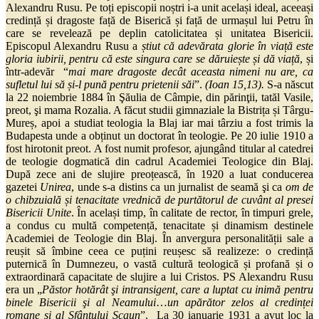
Alexandru Rusu. Pe toți episcopii noștri i-a unit același ideal, aceeași
credință și dragoste față de Biserică și față de urmașul lui Petru în
care se revelează pe deplin catolicitatea și unitatea Bisericii.
Episcopul Alexandru Rusu a
știut că adevărata glorie în viață este
gloria iubirii, pentru că este singura care se dăruiește și dă viață
, și
într-adevăr “
mai mare dragoste decât aceasta nimeni nu are, ca
sufletul lui să și-l pună pentru prietenii săi
”.
(Ioan 15,13).
S-a născut
la 22 noiembrie 1884 în Şăulia de Câmpie, din părinţii, tatăl Vasile,
preot, şi mama Rozalia. A făcut studii gimnaziale la Bistrița și Târgu-
Mureș, apoi a studiat teologia la Blaj iar mai târziu a fost trimis la
Budapesta unde a obținut un doctorat în teologie. Pe 20 iulie 1910 a
fost hirotonit preot. A fost numit profesor, ajungând titular al catedrei
de teologie dogmatică din cadrul Academiei Teologice din Blaj.
După zece ani de slujire preoțească, în 1920 a luat conducerea
gazetei
Unirea
, unde s-a distins ca un jurnalist de seamă şi ca
om de
o chibzuială și tenacitate vrednică de purtătorul de cuvânt al presei
Bisericii Unite
. În același timp, în calitate de rector, în timpuri grele,
a condus cu multă competență, tenacitate și dinamism destinele
Academiei de Teologie din Blaj. În anvergura personalității sale a
reușit să îmbine ceea ce puțini reușesc să realizeze: o credință
puternică în Dumnezeu, o vastă cultură teologică și profană și o
extraordinară capacitate de slujire a lui Cristos. PS Alexandru Rusu
era un „
Păstor hotărât şi intransigent, care a luptat cu inimă pentru
binele Bisericii şi al Neamului
…
un apărător zelos al credinței
romane și al Sfântului Scaun
”. La 30 ianuarie 1931 a avut loc la