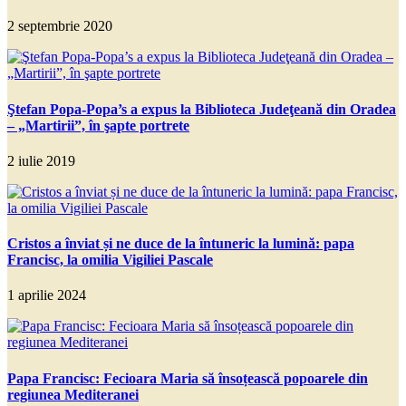
2 septembrie 2020
Ştefan Popa-Popa’s a expus la Biblioteca Judeţeană din Oradea
– „Martirii”, în şapte portrete
2 iulie 2019
Cristos a înviat și ne duce de la întuneric la lumină: papa
Francisc, la omilia Vigiliei Pascale
1 aprilie 2024
Papa Francisc: Fecioara Maria să însoțească popoarele din
regiunea Mediteranei