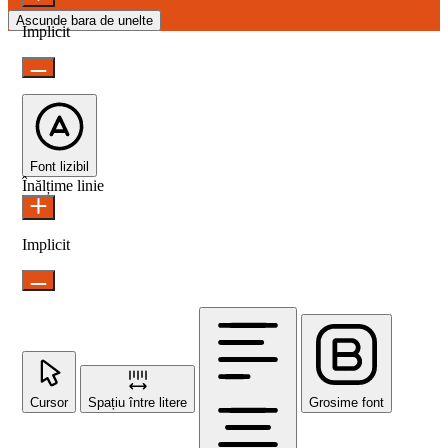
Ascunde bara de unelte
Implicit
Font lizibil
Înălțime linie
Implicit
Cursor
Spațiu între litere
Grosime font