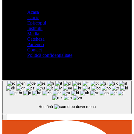
Acasa
Istoric
Episcopul
Institutii
Media
Cateheza
Parteneri
Contact
Politică confidențialitate
Română