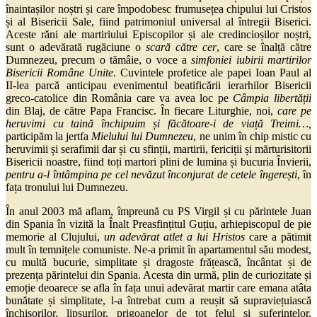
înaintașilor noștri și care împodobesc frumusețea chipului lui Cristos
și al Bisericii Sale, fiind patrimoniul universal al întregii Biserici.
Aceste răni ale martiriului Episcopilor și ale credincioșilor noștri,
sunt o adevărată rugăciune o
scară către cer
, care se înalță către
Dumnezeu, precum o tămâie, o voce a
simfoniei iubirii martirilor
Bisericii Române Unite
. Cuvintele profetice ale papei Ioan Paul al
II-lea parcă anticipau evenimentul beatificării ierarhilor Bisericii
greco-catolice din România care va avea loc pe
Câmpia libertății
din Blaj, de către Papa Francisc. În fiecare Liturghie, noi,
care pe
heruvimi cu taină închipuim și făcătoare-i de viață Treimi…,
participăm la jertfa
Mielului lui Dumnezeu
, ne unim în chip mistic cu
heruvimii și serafimii dar și cu sfinții, martirii, fericiții și mărturisitorii
Bisericii noastre, fiind toți martori plini de lumina și bucuria Învierii,
pentru a-l întâmpina pe cel nevăzut înconjurat de cetele îngerești
, în
fața tronului lui Dumnezeu.
În anul 2003 mă aflam, împreună cu PS Virgil și cu părintele Juan
din Spania în vizită la Înalt Preasfințitul Guțiu, arhiepiscopul de pie
memorie al Clujului,
un adevărat atlet a lui Hristos
care a pătimit
mult în temnițele comuniste. Ne-a primit în apartamentul său modest,
cu multă bucurie, simplitate și dragoste frățească, încântat și de
prezența părintelui din Spania. Acesta din urmă, plin de curiozitate și
emoție deoarece se afla în fața unui adevărat martir care emana atâta
bunătate și simplitate, l-a întrebat cum a reușit să supraviețuiască
închisorilor, lipsurilor, prigoanelor de tot felul și suferințelor.