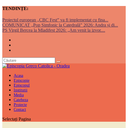
TENDINȚE:
Proiectul european „CBC Fest” va fi implementat cu fina...
COMUNICAT „Pop Simfonic la Catedrală” 2026: Andra și di...
PS Virgil Bercea la Mladifest 2026: „Am venit la izvor....
Acasa
Episcopie
Episcopul
Institutii
Media
Cateheza
Proiecte
Contact
Selectați Pagina