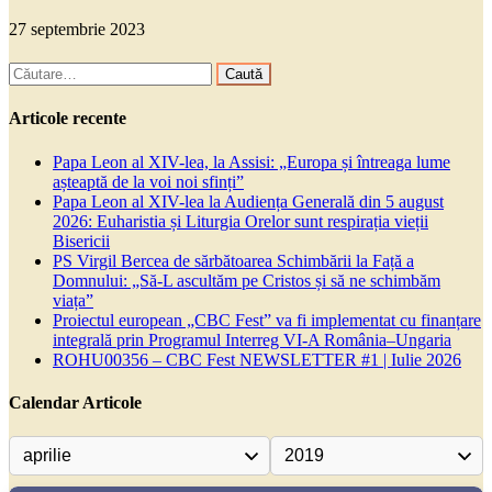
27 septembrie 2023
Caută
după:
Articole recente
Papa Leon al XIV-lea, la Assisi: „Europa și întreaga lume
așteaptă de la voi noi sfinți”
Papa Leon al XIV-lea la Audiența Generală din 5 august
2026: Euharistia și Liturgia Orelor sunt respirația vieții
Bisericii
PS Virgil Bercea de sărbătoarea Schimbării la Față a
Domnului: „Să-L ascultăm pe Cristos și să ne schimbăm
viața”
Proiectul european „CBC Fest” va fi implementat cu finanțare
integrală prin Programul Interreg VI-A România–Ungaria
ROHU00356 – CBC Fest NEWSLETTER #1 | Iulie 2026
Calendar Articole