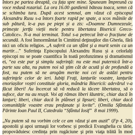
întors pe partea dreaptă, cu fața spre mine. Spuneam împreună cu
voce redusă rozariul. La ora 16.00 gardienii băteau toaca, semn că
se schimba tura. După acest semnal, am văzut că episcopul
Alexandru Rusu s-a întors foarte rapid pe spate, a scos mâinile de
sub pătură, le-a pus pe piept și a zis: «Doamne Dumnezeule,
primește jertfa vieții mele pentru libertatea Bisericii Greco-
Catolice». N-a mai terminat. Totul s-a petrecut într-o fracțiune de
secundă
. A fost înmormântat în Cimitirul deţinuţilor din Gherla, fără
nici un oficiu religios. „
A suferit ca un sfânt şi a murit senin ca un
martir…
” Suferinţa Episcopului Alexandru Rusu și a celorlalți
episcopi nu se poate cuantifica în toată profunzimea și dramatismul
ei, “
ea este pur şi simplu suferinţă: nu este mai puternică într-o
parte sau alta, nu putem noi să ştim cât de acută şi de profundă a
fost, nu putem să ne arogăm merite noi cei de astăzi pentru
suferinţele celor de ieri. Iubiţi Fraţi, lanțurile voastre, lanțurile
enoriașilor voștri constituie gloria, mândria Bisericii: adevărul v-a
făcut liberi! Au încercat să vă reducă la tăcere libertatea, să o
sufoce, dar nu au reuşit. Voi aţi rămas liberi lăuntric, chiar dacă în
lanţuri; liberi, chiar dacă în plânset şi lipsuri; liberi, chiar dacă
comunităţile voastre erau profanate şi lovite
”. (
Omilia Sfântului
Părinte Ioan Paul II, Catedrala “Sfântul Iosif” 8 mai 1999
).
„
Nu putem să nu vorbim cele ce am văzut şi am auzit
” (
Fp 4, 20
),
apostolii şi apoi urmaşii lor vorbesc și predică Evanghelia cu tărie,
propovăduiesc credința prin rugăciune şi prin viaţa trăită în mod