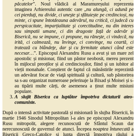
păcatelor
”. Noul vlădică al Maramureșului reprezenta
imaginea Arhiereului autentic care „
nu alungă, ci adună pe
cei pierduţi, nu divide, ci uneşte şi sfătuiește pe credincioși, nu
minte, ci spune întotdeauna adevărul, nu critică, ci judecă cu
perspicacitate, imparțialitate şi corectitudine, nu din interes
sau simpatii umane, ci din dragoste faţă de adevăr şi
Biserică, nu se impune, ci propune, nu răneşte, ci vindecă, nu
irită, ci calmează, nu învinge, ci convinge, nu ceartă, ci
tratează cu blândeţe, dar şi cu fermitate atunci când este
necesar…
”. Episcopul Alexandru Rusu a avut și un mare zel
apostolic și misionar, fiind un păstor neobosit, mereu prezent
în mijlocul preoților și al credincioșilor, fiind și un iubitor al
vieții monahale. Conștient de faptul că mănăstirile reprezintă
un adevărat focar de viaţă spirituală şi cultură, sub păstorirea
sa s-au organizat numeroase pelerinaje la Bixad și Moisei și s-
au tipării multe cărți, de asemenea a ținut multe misiuni
populare.
A slujit Biserica ca luptător împotriva dictaturii ateo-
comuniste.
După o intensă activitate pastorală și misionară în slujba Bisericii, în
martie 1946 Sinodul Mitropolitan l-a ales pe episcopul Alexandru
Rusu mitropolit, alegere recunoscută de Sfântul Scaun dar
nerecunoscută de guvernul de atunci. Începea
noaptea întunecată
a
Bisericii Greco-Catolice și lupta directă împotriva răului a