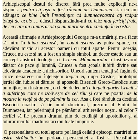
Arhiepiscopul destul de discret, fără prea multe explicații ne-a
răspuns:
pentru că așa a fost rânduit de Dumnezeu
…iar eu am
adăugat:
ce bine Înalt Preasfințite că dumneavoastră ați scăpat
totuși de acolo
…, dânsul răspunzându-mi cu tâlc:
mai fericiți frate,
de cei care au rămas acolo și au murit pentru credința în Hristos.
Această afirmație a Arhiepiscopului George m-a urmărit și m-a făcut
să intru în
taina
ascunsă,
în
codul ascuns
aș putea spune, cu
adevărat mistic ai acestor oameni cu totul aparte. Pentru aceștia,
Crucea nu este și nu a fost un simplu simbol, un decor estetic sau un
concept abstract teologic, ci
Crucea Mântuitorului
a fost izvorul
dătător de pace și lumină, Crucea a fost școala iubirii divine sau
adevărata academie a închisorilor. Uneori suntem tentați să fugim de
cruce deoarece nu înțelegem
logica
ei, după Cristos, prototipul
jertfei din iubire și dăruire, și apostolii Bisericii Greco-Catolice sunt
un mijloc, un instrument, o cheie de lectură
a logicii gloriei Crucii și
a suferinței care ne izbăvește de cel rău
și care ne poartă:
de la
moarte la viață și de pe pământ la cer
. Așa a fost rânduit ca destinul
Bisericii noastre să fie unul zbuciumat, precum al Fiului lui
Dumnezeu, iar pelerinajul pe pământ al arhiereilor noștri, al celor 7
corifei să fie precum drumul plin de credință al apostolilor și al
tuturor marilor mărturisitori din toate timpurile.
O personalitate cu totul aparte pe lângă ceilalți episcopi martiri și un
astru strălucitor
în perioada persecuției a fost și Preasfințitul