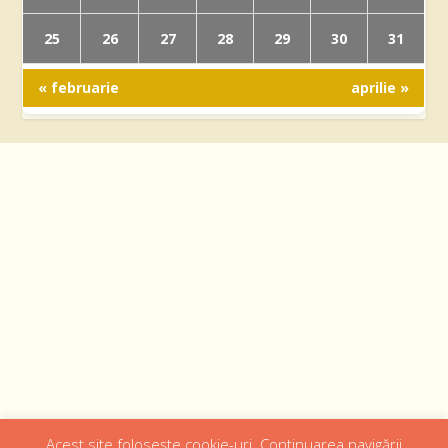
25
26
27
28
29
30
31
« februarie
aprilie »
Acest site folosește cookie-uri. Continuarea navigării