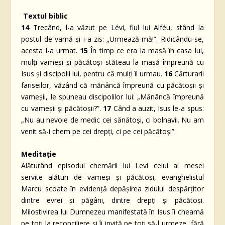
Textul biblic
14
Trecând, l-a văzut pe Lévi, fiul lui Alféu, stând la
postul de vamă şi i-a zis: „Urmează-mă!”. Ridicându-se,
acesta l-a urmat.
15
În timp ce era la masă în casa lui,
mulţi vameşi şi păcătoşi stăteau la masă împreună cu
Isus şi discipolii lui, pentru că mulţi îl urmau.
16
Cărturarii
fariseilor, văzând că mănâncă împreună cu păcătoşii şi
vameşii, le spuneau discipolilor lui: „Mănâncă împreună
cu vameşii şi păcătoşii?”.
17
Când a auzit, Isus le-a spus:
„Nu au nevoie de medic cei sănătoşi, ci bolnavii. Nu am
venit să-i chem pe cei drepţi, ci pe cei păcătoşi”.
Meditaţie
Alăturând episodul chemării lui Levi celui al mesei
servite alături de vameşi şi păcătoşi, evanghelistul
Marcu scoate în evidenţă depăşirea zidului despărţitor
dintre evrei şi păgâni, dintre drepţi şi păcătoşi.
Milostivirea lui Dumnezeu manifestată în Isus îi cheamă
pe toţi la reconciliere şi îi invită pe toţi să-l urmeze, fără