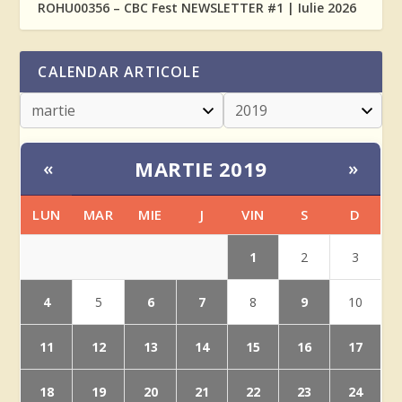
ROHU00356 – CBC Fest NEWSLETTER #1 | Iulie 2026
CALENDAR ARTICOLE
MARTIE 2019
«
»
LUN
MAR
MIE
J
VIN
S
D
1
2
3
4
6
7
9
5
8
10
11
12
13
14
15
16
17
18
19
20
21
22
23
24