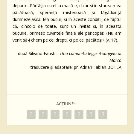
departe. Părtăşia cu el la masă e, chiar şi în starea mea
păcătoasă, speranţă misterioasă şi făgăduinţă
dumnezeiască. Mă bucur, şi în aceste condiţii, de faptul
că, dincolo de toate, sunt un invitat şi, în această
bucurie, primesc cuvintele finale ale pericopei: «Nu am
venit să-i chem pe cei drepţi, ci pe cei păcătoşi» (v. 17).
după Silvano Fausti –
Una comunità legge il vangelo di
Marco
traducere şi adaptare: pr. Adrian Fabian BOTEA
ACȚIUNE: