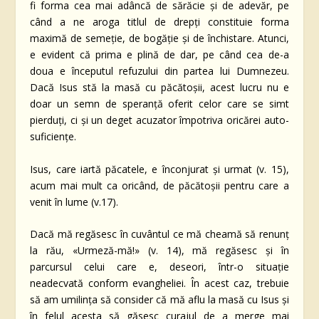
fi forma cea mai adâncă de sărăcie şi de adevăr, pe
când a ne aroga titlul de drepţi constituie forma
maximă de semeţie, de bogăţie şi de închistare. Atunci,
e evident că prima e plină de dar, pe când cea de-a
doua e începutul refuzului din partea lui Dumnezeu.
Dacă Isus stă la masă cu păcătoşii, acest lucru nu e
doar un semn de speranţă oferit celor care se simt
pierduţi, ci şi un deget acuzator împotriva oricărei auto-
suficienţe.
Isus, care iartă păcatele, e înconjurat şi urmat (v. 15),
acum mai mult ca oricând, de păcătoşii pentru care a
venit în lume (v.17).
Dacă mă regăsesc în cuvântul ce mă cheamă să renunţ
la rău, «Urmeză-mă!» (v. 14), mă regăsesc şi în
parcursul celui care e, deseori, într-o situaţie
neadecvată conform evangheliei. În acest caz, trebuie
să am umilinţa să consider că mă aflu la masă cu Isus şi
în felul acesta să găsesc curajul de a merge mai