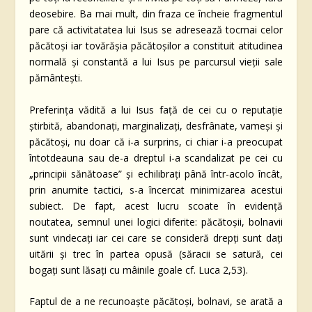
deosebire. Ba mai mult, din fraza ce încheie fragmentul
pare că activitatatea lui Isus se adresează tocmai celor
păcătoşi iar tovărăşia păcătoşilor a constituit atitudinea
normală şi constantă a lui Isus pe parcursul vieţii sale
pământeşti.
Preferinţa vădită a lui Isus faţă de cei cu o reputaţie
ştirbită, abandonaţi, marginalizaţi, desfrânate, vameşi şi
păcătoşi, nu doar că i-a surprins, ci chiar i-a preocupat
întotdeauna sau de-a dreptul i-a scandalizat pe cei cu
„principii sănătoase” şi echilibraţi până într-acolo încât,
prin anumite tactici, s-a încercat minimizarea acestui
subiect. De fapt, acest lucru scoate în evidenţă
noutatea, semnul unei logici diferite: păcătoşii, bolnavii
sunt vindecaţi iar cei care se consideră drepţi sunt daţi
uitării şi trec în partea opusă (săracii se satură, cei
bogaţi sunt lăsaţi cu mâinile goale cf. Luca 2,53).
Faptul de a ne recunoaşte păcătoşi, bolnavi, se arată a