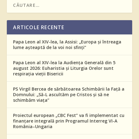
ARTICOLE RECENTE
Papa Leon al XIV-lea, la Assisi: „Europa și întreaga
lume așteaptă de la voi noi sfinți”
Papa Leon al XIV-lea la Audiența Generală din 5
august 2026: Euharistia și Liturgia Orelor sunt
respirația vieții Bisericii
PS Virgil Bercea de sărbătoarea Schimbării la Față a
Domnului: „Să-L ascultăm pe Cristos și să ne
schimbăm viața”
Proiectul european „CBC Fest” va fi implementat cu
finanțare integrală prin Programul Interreg VI-A
România–Ungaria