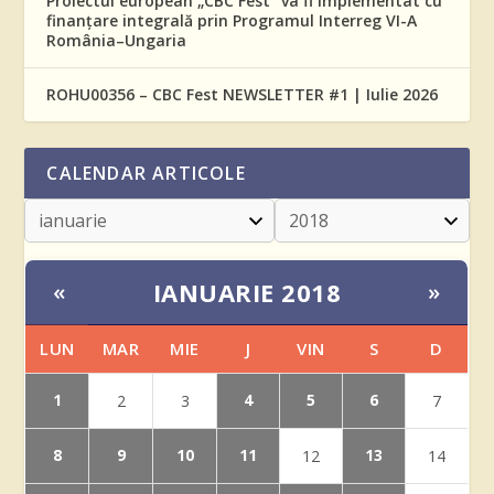
Proiectul european „CBC Fest” va fi implementat cu
finanțare integrală prin Programul Interreg VI-A
România–Ungaria
ROHU00356 – CBC Fest NEWSLETTER #1 | Iulie 2026
CALENDAR ARTICOLE
IANUARIE 2018
«
»
LUN
MAR
MIE
J
VIN
S
D
1
4
5
6
2
3
7
8
9
10
11
13
12
14