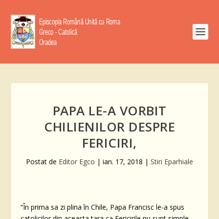
PAPA LE-A VORBIT
CHILIENILOR DESPRE
FERICIRI,
Postat de
Editor Egco
|
ian. 17, 2018
|
Stiri Eparhiale
“În prima sa zi plina în Chile, Papa Francisc le-a spus
catolicilor din aceasta tara ca Fericirile nu sunt simple