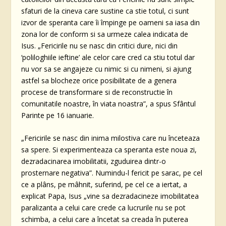
sfaturi de la cineva care sustine ca stie totul, ci sunt
izvor de speranta care îi împinge pe oameni sa iasa din
zona lor de conform si sa urmeze calea indicata de
Isus. „Fericirile nu se nasc din critici dure, nici din
‘poliloghiile ieftine’ ale celor care cred ca stiu totul dar
nu vor sa se angajeze cu nimic si cu nimeni, si ajung
astfel sa blocheze orice posibilitate de a genera
procese de transformare si de reconstructie în
comunitatile noastre, în viata noastra”, a spus Sfântul
Parinte pe 16 ianuarie.
„Fericirile se nasc din inima milostiva care nu înceteaza
sa spere. Si experimenteaza ca speranta este noua zi,
dezradacinarea imobilitatii, zguduirea dintr-o
prosternare negativa”. Numindu-l fericit pe sarac, pe cel
ce a plâns, pe mâhnit, suferind, pe cel ce a iertat, a
explicat Papa, Isus „vine sa dezradacineze imobilitatea
paralizanta a celui care crede ca lucrurile nu se pot
schimba, a celui care a încetat sa creada în puterea