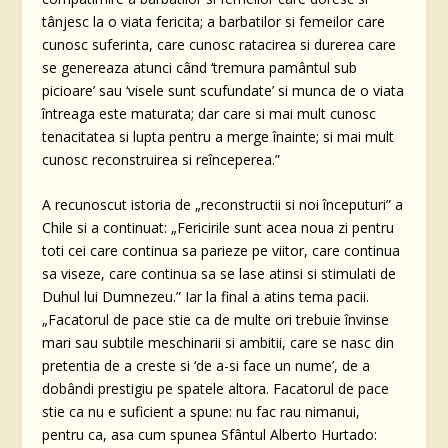
tânjesc la o viata fericita; a barbatilor si femeilor care
cunosc suferinta, care cunosc ratacirea si durerea care
se genereaza atunci când ‘tremura pamântul sub
picioare’ sau ‘visele sunt scufundate’ si munca de o viata
întreaga este maturata; dar care si mai mult cunosc
tenacitatea si lupta pentru a merge înainte; si mai mult
cunosc reconstruirea si reînceperea.”
A recunoscut istoria de „reconstructii si noi începuturi” a
Chile si a continuat: „Fericirile sunt acea noua zi pentru
toti cei care continua sa parieze pe viitor, care continua
sa viseze, care continua sa se lase atinsi si stimulati de
Duhul lui Dumnezeu.” Iar la final a atins tema pacii.
„Facatorul de pace stie ca de multe ori trebuie învinse
mari sau subtile meschinarii si ambitii, care se nasc din
pretentia de a creste si ‘de a-si face un nume’, de a
dobândi prestigiu pe spatele altora. Facatorul de pace
stie ca nu e suficient a spune: nu fac rau nimanui,
pentru ca, asa cum spunea Sfântul Alberto Hurtado: