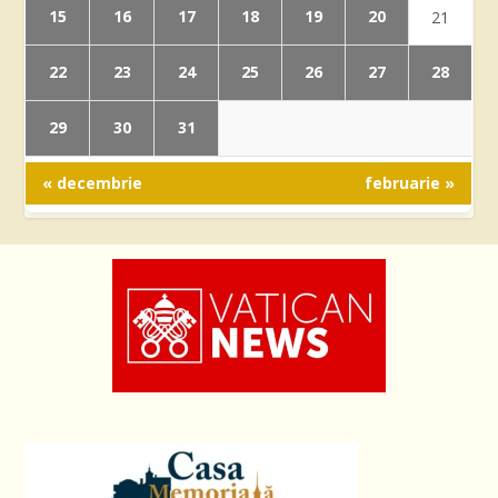
15
16
17
18
19
20
21
22
23
24
25
26
27
28
29
30
31
« decembrie
februarie »