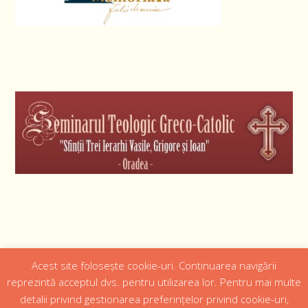
Acest site folosește cookie-uri. Continuarea navigării
Designed by
Web Design 4Us Consulting
|
reprezintă acceptul dvs. pentru utilizarea lor. Pentru mai multe
detalii privind gestionarea preferințelor privind cookie-uri,