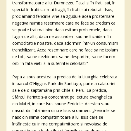
transformatoare a lui Dumnezeu Tatal si în fratii sai, în
special în fratii sai mai fragili, în fratii sai rebutati. Isus,
proclamând fericirile vine sa zguduie acea prosternare
negativa numita resemnare care ne face sa credem ca
se poate trai mai bine daca evitam problemele, daca
fugim de altii, daca ne ascundem sau ne închidem în
comoditatile noastre, daca adormim într-un consumism
tranchilizant. Acea resemnare care ne face sa ne izolam
de toti, sa ne dezbinam, sa ne despartim, sa ne facem
orbi în fata vietii si a suferintei celorlalti.”
Papa a spus acestea la predica de la Liturghia celebrata
în parcul O’Higgins Park din Santiago, parte a calatoriei
sale de o saptamâna prin Chile si Peru. La predica,
Sfântul Parinte s-a concentrat pe lectura evanghelica
din Matei, în care Isus spune Fericirile. Acestea s-au
nascut din întâlnirea dintre Isus si oameni. „Fericirile se
nasc din inima compatimitoare a lui Isus care se
întâlneste cu inima compatimitoare si nevoiasa de
compatimire a barbatilor si femeilor care doresc si