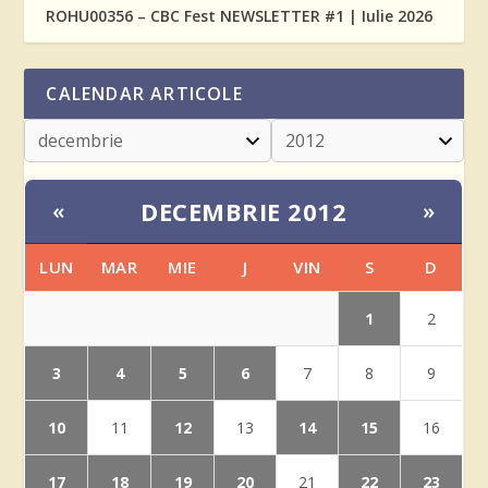
ROHU00356 – CBC Fest NEWSLETTER #1 | Iulie 2026
CALENDAR ARTICOLE
DECEMBRIE 2012
«
»
LUN
MAR
MIE
J
VIN
S
D
1
2
3
4
5
6
7
8
9
10
12
14
15
11
13
16
17
18
19
20
22
23
21