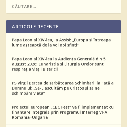
ARTICOLE RECENTE
Papa Leon al XIV-lea, la Assisi: „Europa și întreaga
lume așteaptă de la voi noi sfinți”
Papa Leon al XIV-lea la Audiența Generală din 5
august 2026: Euharistia și Liturgia Orelor sunt
respirația vieții Bisericii
PS Virgil Bercea de sărbătoarea Schimbării la Față a
Domnului: „Să-L ascultăm pe Cristos și să ne
schimbăm viața”
Proiectul european „CBC Fest” va fi implementat cu
finanțare integrală prin Programul Interreg VI-A
România–Ungaria