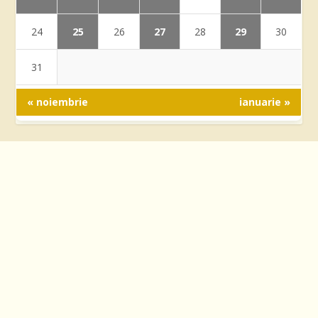
25
27
29
24
26
28
30
31
« noiembrie
ianuarie »