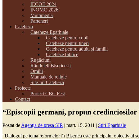
IECOE 2024
INOMC 2026
Multimedia
Parteneri
Cateheza
Cateheze Eparhiale
Cateheze pentru copii
Cateheze pentru tineri
Cateheze pentru adulți și familii
Cateheze biblice
Rugăciuni
Rânduieli Bisericesti
Omilii
Manuale de religie
Site-uri Cateheza
Proiecte
Proiect CBC Fest
Contact
“Episcopii germani, propun credinciosilor 
Postat de
Agenţia de presa SIR
|
mart. 15, 2011
|
Stiri Eparhiale
“Dialogul pe tema reformelor în Biserica este principalul obiectiv al sc