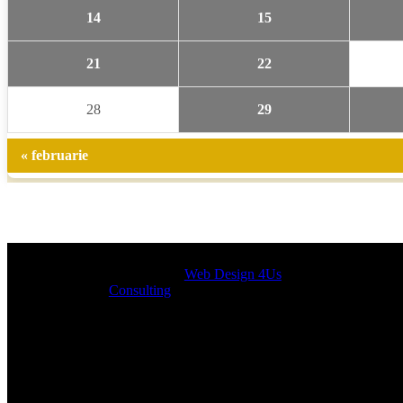
14
15
21
22
28
29
« februarie
Designed by
Web Design 4Us
Consulting
|