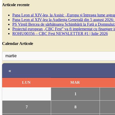
Articole recente
Papa Leon al XIV-lea, la Assisi: „Europa și întreaga lume așteapt
Papa Leon al XIV-lea la Audiența Generală din 5 august 2026: Euh
PS Virgil Bercea de sărbătoarea Schimbării la Față a Domnului:
Proiectul european „CBC Fest” va fi implementat cu finanțare
ROHU00356 – CBC Fest NEWSLETTER #1 | Iulie 2026
Calendar Articole
«
LUN
MAR
1
7
8