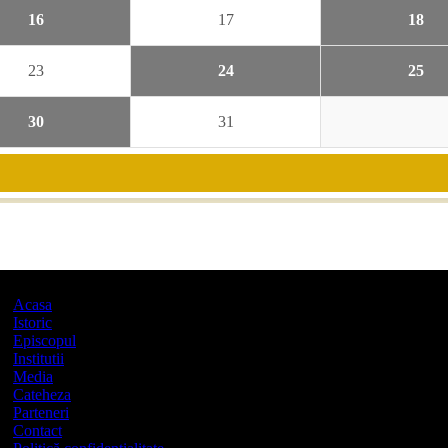
16
17
18
23
24
25
30
31
Acasa
Istoric
Episcopul
Institutii
Media
Cateheza
Parteneri
Contact