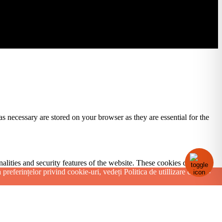
s necessary are stored on your browser as they are essential for the
nalities and security features of the website. These cookies do not
preferințelor privind cookie-uri, vedeți Politica de utillizare cookie-
ytics, ads, other embedded contents are termed as non-necessary