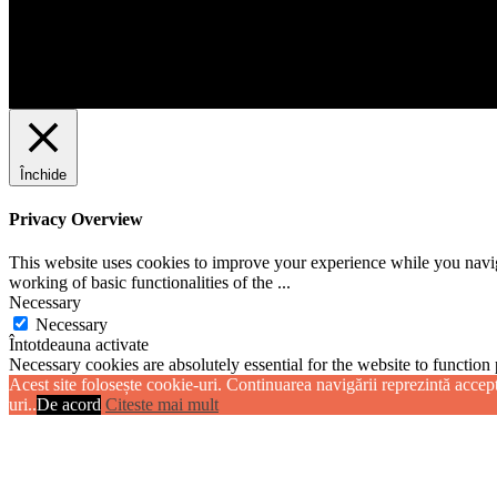
Închide
Privacy Overview
This website uses cookies to improve your experience while you navigat
working of basic functionalities of the
...
Necessary
Necessary
Întotdeauna activate
Necessary cookies are absolutely essential for the website to function 
Acest site folosește cookie-uri. Continuarea navigării reprezintă acceptu
store any personal information.
uri..
De acord
Citeste mai mult
Non-necessary
Non-necessary
Any cookies that may not be particularly necessary for the website to 
cookies. It is mandatory to procure user consent prior to running thes
SALVEAZĂ ȘI ACCEPTĂ