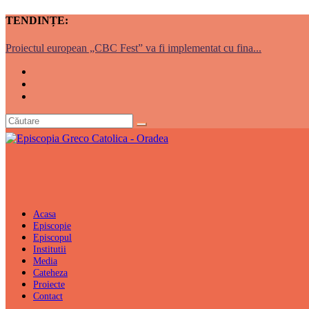
TENDINȚE:
Proiectul european „CBC Fest” va fi implementat cu fina...
Acasa
Episcopie
Episcopul
Institutii
Media
Cateheza
Proiecte
Contact