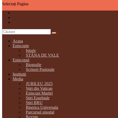
Selectați Pagina
Acasa
Episcopie
Istoric
STÂNA DE VALE
Episcopul
Biografie
Scrisori Pastorale
Institutii
Media
JUBILEU 2025
Știri din Vatican
Episcopi Martiri
Stiri Eparhiale
Stiri BRU
Biserica Universala
Parcursul sinodal
Reviste