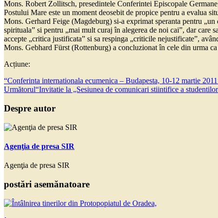
Mons. Robert Zollitsch, presedintele Conferintei Episcopale Germane, a 
Postului Mare este un moment deosebit de propice pentru a evalua situat
Mons. Gerhard Feige (Magdeburg) si-a exprimat speranta pentru „un di
spirituala” si pentru „mai mult curaj în alegerea de noi cai”, dar care
accepte „critica justificata” si sa respinga „criticile nejustificate”, av
Mons. Gebhard Fürst (Rottenburg) a concluzionat în cele din urma ca „p
Acțiune:
“Conferinta internationala ecumenica – Budapesta, 10-12 martie 2011
Următorul
“Invitatie la „Sesiunea de comunicari stiintifice a studenti
Despre autor
Agenţia de presa SIR
Agenţia de presa SIR
postări asemănatoare