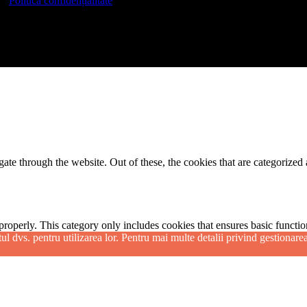
Politică confidențialitate
e through the website. Out of these, the cookies that are categorized a
properly. This category only includes cookies that ensures basic functio
l dvs. pentru utilizarea lor. Pentru mai multe detalii privind gestionarea 
function and is used specifically to collect user personal data via anal
e cookies on your website.