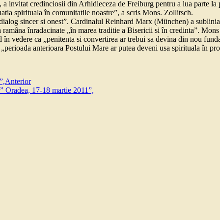
invitat credinciosii din Arhidieceza de Freiburg pentru a lua parte la pr
ia spirituala în comunitatile noastre”, a scris Mons. Zollitsch.
alog sincer si onest”. Cardinalul Reinhard Marx (München) a subliniat n
 sa ramâna înradacinate „în marea traditie a Bisericii si în credinta”. M
ând în vedere ca „penitenta si convertirea ar trebui sa devina din nou fund
erioada anterioara Postului Mare ar putea deveni usa spirituala în proc
”,
Anterior
lor” Oradea, 17-18 martie 2011”,