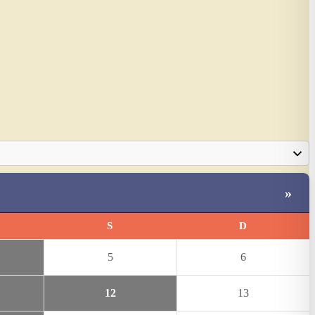
»
S
D
5
6
12
13