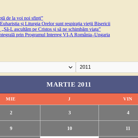
ă de la voi noi sfinți”
aristia și Liturgia Orelor sunt respirația vieții Bisericii
 „Să-L ascultăm pe Cristos și să ne schimbăm viața”
 integrală prin Programul Interreg VI-A România–Ungaria
MARTIE 2011
MIE
J
VIN
2
3
4
9
10
11