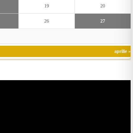
19
20
26
27
aprilie »