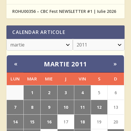
ROHU00356 – CBC Fest NEWSLETTER #1 | Iulie 2026
CALENDAR ARTICOLE
MARTIE 2011
«
»
LUN
MAR
MIE
J
VIN
S
D
1
2
3
4
5
6
7
8
9
10
11
12
13
14
15
16
18
17
19
20