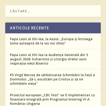
ARTICOLE RECENTE
Papa Leon al XIV-lea, la Assisi: „Europa și întreaga
lume așteaptă de la voi noi sfinți”
Papa Leon al XIV-lea la Audiența Generală din 5
august 2026: Euharistia și Liturgia Orelor sunt
respirația vieții Bisericii
PS Virgil Bercea de sărbătoarea Schimbării la Față a
Domnului: „Să-L ascultăm pe Cristos și să ne
schimbăm viața”
Proiectul european „CBC Fest” va fi implementat cu
finanțare integrală prin Programul Interreg VI-A
România–Ungaria