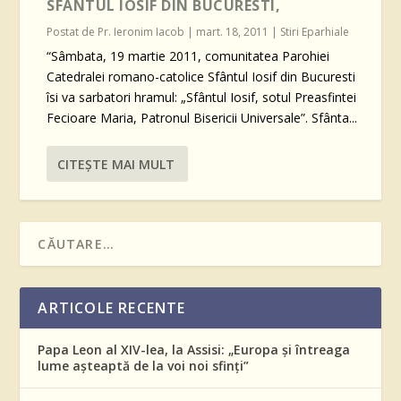
SFÂNTUL IOSIF DIN BUCURESTI,
Postat de
Pr. Ieronim Iacob
|
mart. 18, 2011
|
Stiri Eparhiale
“Sâmbata, 19 martie 2011, comunitatea Parohiei
Catedralei romano-catolice Sfântul Iosif din Bucuresti
îsi va sarbatori hramul: „Sfântul Iosif, sotul Preasfintei
Fecioare Maria, Patronul Bisericii Universale”. Sfânta...
CITEŞTE MAI MULT
ARTICOLE RECENTE
Papa Leon al XIV-lea, la Assisi: „Europa și întreaga
lume așteaptă de la voi noi sfinți”