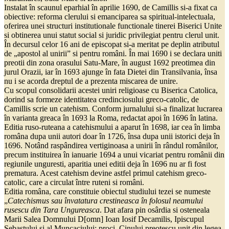
Instalat în scaunul eparhial în aprilie 1690, de Camillis si-a fixat ca
obiective: reforma clerului si emanciparea sa spiritual-intelectuala,
oferirea unei structuri institutionale functionale tinerei Biserici Unite
si obtinerea unui statut social si juridic privilegiat pentru clerul unit.
În decursul celor 16 ani de episcopat si-a meritat pe deplin atributul
de „apostol al unirii” si pentru români. În mai 1690 i se declara uniti
preotii din zona orasului Satu-Mare, în august 1692 preotimea din
jurul Orazii, iar în 1693 ajunge în fata Dietei din Transilvania, însa
nu i se acorda dreptul de a prezenta miscarea de unire.
Cu scopul consolidarii acestei uniri religioase cu Biserica Catolica,
dorind sa formeze identitatea credinciosului greco-catolic, de
Camillis scrie un catehism. Conform jurnalului si-a finalizat lucrarea
în varianta greaca în 1693 la Roma, redactat apoi în 1696 în latina.
Editia ruso-ruteana a catehismului a aparut în 1698, iar cea în limba
româna dupa unii autori doar în 1726, însa dupa unii istorici deja în
1696. Notând raspândirea vertiginoasa a unirii în rândul românilor,
precum instituirea în ianuarie 1694 a unui vicariat pentru românii din
regiunile unguresti, aparitia unei editii deja în 1696 nu ar fi fost
prematura. Acest catehism devine astfel primul catehism greco-
catolic, care a circulat între ruteni si români.
Editia româna, care constituie obiectul studiului tezei se numeste
„
Catechismus sau învatatura crestineasca în folosul neamului
rusescu din Tara Ungureasca
. Dat afara pin osârdia si osteneala
Marii Salea Domnului D[omn] Ioan Iosif Decamilis, Ipiscupul
Sebastului si al Muncaciului: proci. Cinului preotescu unit din legea