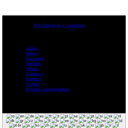
Designed by
Web Design 4Us Consulting
|
Acasa
Istoric
Episcopul
Institutii
Media
Cateheza
Parteneri
Contact
Politică confidențialitate