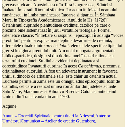
greceasca vicaris Apostolicescu în Tara Ungureasca, Sfintei si
Înaltatei Împaratii Rîmului sfetnicu. Iar acum în folosul neamului
rumânescu, în limba rumâneasca întoarsa si tiparita. În Sâmbata
Mare, în Tipografia Academiceasca. Anul de la Hs. [1726]”
Catehismul cuprinde plenitudinea credintei catolice pe care o
prezinta bine sistematizat în jurul virtutiilor teologale. Formei
catehetice clasice: “întrebare si raspuns”, episcopul îi adauga “vocea
preotului” pentru a explica mai deplin adevarurile de credinta,
diferentele rituale dintre
greci
si
latini
, elementele specifice tipicului
grec si imaginea preotului unit. Am notat o bogata argumentatie
biblico-patristica, desigur si din dorinta unei însusiri rationale a
tezaurului credintei. Studiul a evidentiat deplinatatea si
corectitudinea învataturii cuprinse în acest
Catechismus
, precum si
originalitatea autorului. A fost un adevarat instrument în favoarea
unirii si dincolo de arhaismele sale, este chiar un catehism actual.
Lucrarea parintelui Zima este un omagiu adus episcopului Iosif de
Camillis, cel care a realizat unirea românilor din judetele actuale
Satu-Mare, Maramures si Bihor cu Biserica Catolica, anticipând
Unirea din Transilvania din anii 1700.
Acțiune:
Anunt – Exercitii Spirituale pentru tineri la Arieseni,
Anterior
Următorul
Comunicat – Atelier de creatie Gutenberg,