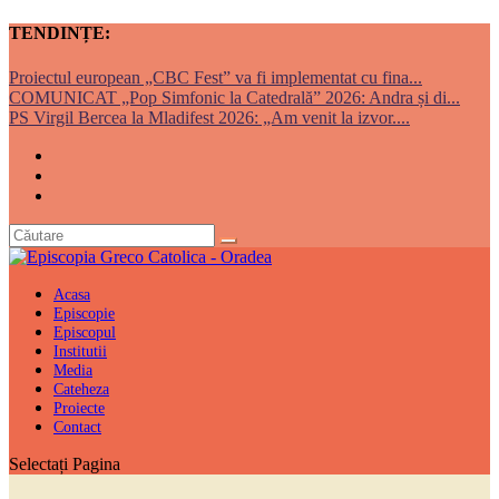
TENDINȚE:
Proiectul european „CBC Fest” va fi implementat cu fina...
COMUNICAT „Pop Simfonic la Catedrală” 2026: Andra și di...
PS Virgil Bercea la Mladifest 2026: „Am venit la izvor....
Acasa
Episcopie
Episcopul
Institutii
Media
Cateheza
Proiecte
Contact
Selectați Pagina