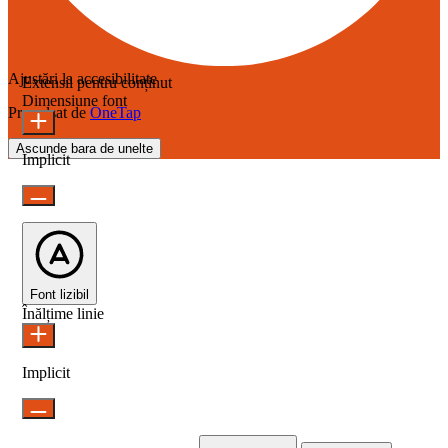
Ajustări la accesibilitate
Extensii pentru conținut
Dimensiune font
Propulsat de
OneTap
Ascunde bara de unelte
Implicit
Font lizibil
Înălțime linie
Implicit