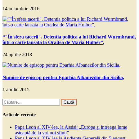
14 octombrie 2016
“"În sfera tacerii". Detentia politica a lui Richard Wurmbrand,
într-o carte lansata la Oradea de Maria Hulber”,
24 aprilie 2018
Numire de episcop pentru Eparhia Albanezilor din Sicilia,
1 aprilie 2015
Caută
după:
Articole recente
Papa Leon al XIV-lea, la Assisi: „Europa și întreaga lume
așteaptă de la voi noi sfinți”
Papa Leon al XIV-lea la Audiența Generală din 5 august