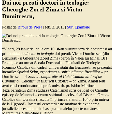
Doi noi preoti doctori în teologie:
Gheorghe Zorel Zima si Victor
Dumitrescu,
Postat de
Biroul de Presă
|
feb. 3, 2011
|
Stiri Eparhiale
“Vineri, 28 ianuarie, de la ora 10, si-au sustinut teza de doctorat si au
primit titlul de
doctor în teologie
doi preoti: Victor Dumitrescu (din
Bucuresti) si Gheorghe Zorel Zima (paroh în Valea lui Mihai, BH).
Preotii, ce au urmat Scoala Doctorala a Facultatii de Teologie
Romano-Catolica din cadrul Universitatii din Bucuresti, au prezentat
lucrarile:
Spiritul Sfânt, experienta si spiritualitatea Rusaliilor
– pr.
Dumitrescu – si
Studiu comparativ al Catehismului lui Iosif de
Camillis cu Catehismul Bisericii Catolice
– pr. Zima. Ambii l-au
avut ca si coordonator pe prof. univ. dr. pr. Isidor Martinca.
Teza parintelui Zima studiaza Catehismul scris de Iosif de Camillis,
episcop de Muncaci – centru spiritual si eclezial al Bisericii Greco-
Catolice din Ucraina (nascuta în primavara anului 1646 prin unirea
de la Ujgorod). Interesul cercetarii este motivat de extinderea
jurisdictiei acestui ierarh si asupra actualelor judete românesti:
Maramures, Satu-Mare si Bihor.