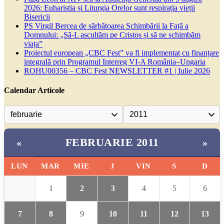
2026: Euharistia și Liturgia Orelor sunt respirația vieții
Bisericii
PS Virgil Bercea de sărbătoarea Schimbării la Față a
Domnului: „Să-L ascultăm pe Cristos și să ne schimbăm
viața”
Proiectul european „CBC Fest” va fi implementat cu finanțare
integrală prin Programul Interreg VI-A România–Ungaria
ROHU00356 – CBC Fest NEWSLETTER #1 | Iulie 2026
Calendar Articole
FEBRUARIE 2011
«
»
LUN
MAR
MIE
J
VIN
S
D
1
2
3
4
5
6
7
8
9
10
11
12
13