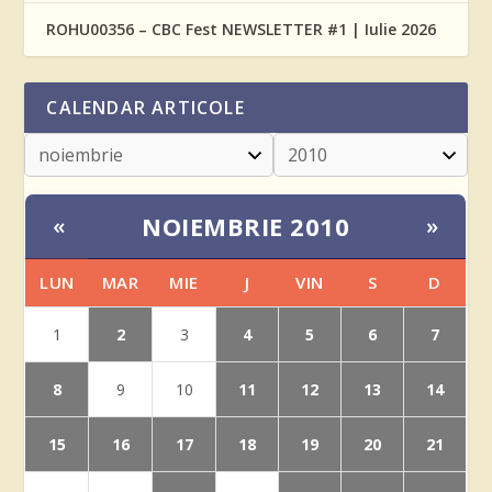
ROHU00356 – CBC Fest NEWSLETTER #1 | Iulie 2026
CALENDAR ARTICOLE
NOIEMBRIE 2010
«
»
LUN
MAR
MIE
J
VIN
S
D
2
4
5
6
7
1
3
8
11
12
13
14
9
10
15
16
17
18
19
20
21