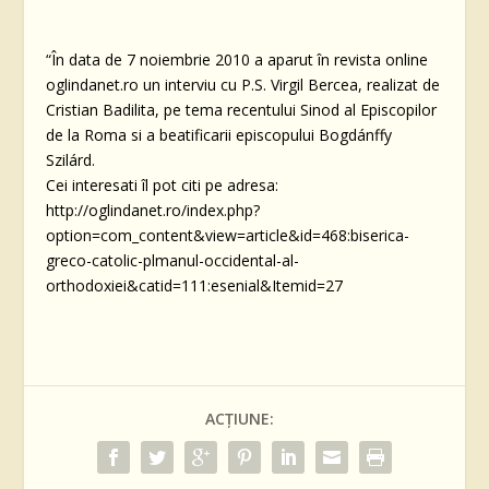
“În data de 7 noiembrie 2010 a aparut în revista online
oglindanet.ro un interviu cu P.S. Virgil Bercea, realizat de
Cristian Badilita, pe tema recentului Sinod al Episcopilor
de la Roma si a beatificarii episcopului Bogdánffy
Szilárd.
Cei interesati îl pot citi pe adresa:
http://oglindanet.ro/index.php?
option=com_content&view=article&id=468:biserica-
greco-catolic-plmanul-occidental-al-
orthodoxiei&catid=111:esenial&Itemid=27
ACȚIUNE: