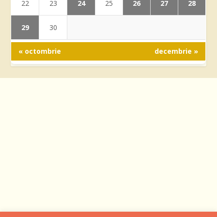
24
26
27
28
22
23
25
29
30
« octombrie
decembrie »