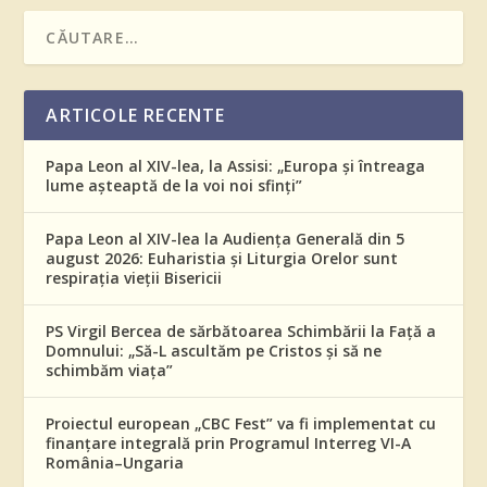
ARTICOLE RECENTE
Papa Leon al XIV-lea, la Assisi: „Europa și întreaga
lume așteaptă de la voi noi sfinți”
Papa Leon al XIV-lea la Audiența Generală din 5
august 2026: Euharistia și Liturgia Orelor sunt
respirația vieții Bisericii
PS Virgil Bercea de sărbătoarea Schimbării la Față a
Domnului: „Să-L ascultăm pe Cristos și să ne
schimbăm viața”
Proiectul european „CBC Fest” va fi implementat cu
finanțare integrală prin Programul Interreg VI-A
România–Ungaria