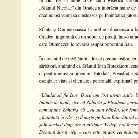
În ziua de 24 iunie 2026, când Biserica sărbăto
„Sfântul Nicolae” din Oradea a îmbrăcat haine de 
credincioși veniți să cinstească pe Înaintemergător
Sfânta și Dumnezeiasca Liturghie arhierească a fos
Oradea, împreună cu un sobor de preoți, într-o atmo
care Dumnezeu le revarsă asupra poporului Său.
În cuvântul de învățătură adresat credincioșilor, ie
sărbători, amintind că Sfântul Ioan Botezătorul este
ci pentru întreaga omenire. Totodată, Preasfinția 
esențiale: viața și chemarea personală, exprimată p
«
Lăudat să fie Isus. Dacă am fost atenți astăzi 
Înainte de toate, zice că Zaharia și Elisabeta „era
cum spune Zaharia că „eu sunt bătrân, iar femei
„înaintată în zile” și îl naște pe Ioan Botezătorul
și în același timp are o misiune. Vedeți, noi înce
Domnul darul vieții – care este un dar, cel mai 