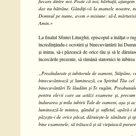
fiecare dintre noi. Poate că noi, bărbații, ajungem 
dar nu bătrâne. Gândiți-vă la mamele noastre, ni
Domnul pe nume, avem o misiune: să-L mărturisi
Amin.
»
La finalul Sfintei Liturghii, episcopul a înălțat o ru
încredințându-i ocrotirii și binecuvântării lui Du
și inima, să-i păzească de orice rău și să le dăruia
încercările prezente, să rămână statornici în iubire
„Preaîndurate și iubitorule de oameni, Stăpâne, ve
binecuvântează și luminează, cu Spiritul Tău cel S
binecuvântări Te lăudăm și Te rugăm, Preabunule
pentru elevii care au astăzi examene și, precum 
îndurarea și mila iubirii Tale de oameni, așa și a
luminează-le mintea, gândul și sufletul, apără-i d
păzește-i de orice păcat, dăruiește-le sănătate și 
bine examenele, să trăiască și să viețuiască purure