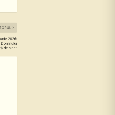
TORUL
iunie 2026:
al Domnului
tă de sine”