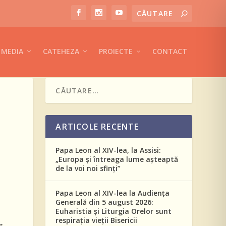
MEDIA
CATEHEZA
PROIECTE
CONTACT
ARTICOLE RECENTE
Papa Leon al XIV-lea, la Assisi:
„Europa și întreaga lume așteaptă
de la voi noi sfinți”
Papa Leon al XIV-lea la Audiența
Generală din 5 august 2026:
Euharistia și Liturgia Orelor sunt
respirația vieții Bisericii