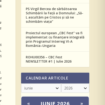
ă
i
PS Virgil Bercea de sărbătoarea
Schimbării la Față a Domnului: „Să-
L ascultăm pe Cristos și să ne
schimbăm viața”
e
pe
Proiectul european „CBC Fest” va fi
implementat cu finanțare integrală
prin Programul Interreg VI-A
ei
România–Ungaria
a,
ri
ROHU00356 – CBC Fest
NEWSLETTER #1 | Iulie 2026
.
nt
CALENDAR ARTICOLE
a
me
a
e
IUNIE 2026
«
»