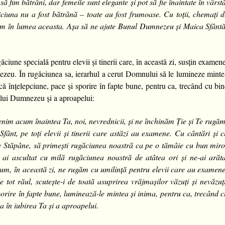
să fim bătrâni, dar femeile sunt elegante și pot să fie înaintate în vârst
ciuna nu a fost bătrână – toate au fost frumoase. Cu toții, chemați d
m în lumea aceasta. Așa să ne ajute Bunul Dumnezeu și Maica Sfântă
găciune specială pentru elevii și tinerii care, în această zi, susțin examen
mnezeu. În rugăciunea sa, ierarhul a cerut Domnului să le lumineze mint
scă înțelepciune, pace și sporire în fapte bune, pentru ca, trecând cu bi
a lui Dumnezeu și a aproapelui:
nim acum înaintea Ta, noi, nevrednicii, și ne închinăm Ție și Te rugăm
fânt, pe toți elevii și tinerii care astăzi au examene.
Cu cântări și c
 Stăpâne, să primești rugăciunea noastră ca pe o tămâie cu bun miro
ai ascultat cu milă rugăciunea noastră de atâtea ori și ne-ai arăta
cum, în această zi, ne rugăm cu umilință pentru elevii care au examene
e tot răul, scutește-i de toată asuprirea vrăjmașilor văzuți și nevăzuț
sporire în fapte bune, luminează-le mintea și inima, pentru ca, trecând 
a în iubirea Ta și a aproapelui.