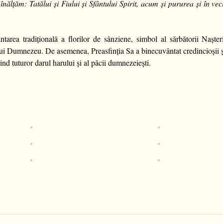
nălțăm: Tatălui și Fiului și Sfântului Spirit, acum și pururea și în vec
rea tradițională a florilor de sânziene, simbol al sărbătorii Nașteri
i lui Dumnezeu. De asemenea, Preasfinția Sa a binecuvântat credincioșii 
șind tuturor darul harului și al păcii dumnezeiești.