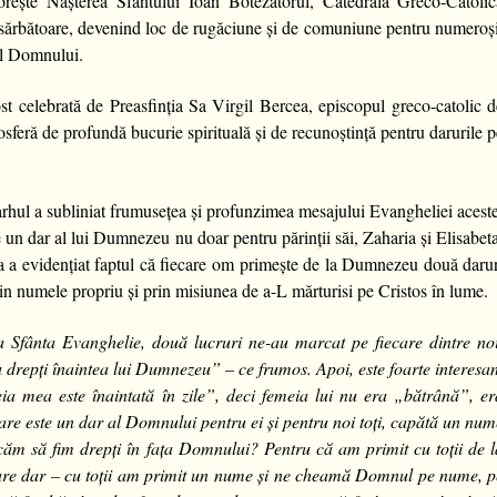
rește Nașterea Sfântului Ioan Botezătorul, Catedrala Greco-Catolic
sărbătoare, devenind loc de rugăciune și de comuniune pentru numeroși
ul Domnului.
t celebrată de Preasfinția Sa Virgil Bercea, episcopul greco-catolic d
sferă de profundă bucurie spirituală și de recunoștință pentru darurile 
rarhul a subliniat frumusețea și profunzimea mesajului Evangheliei acest
 un dar al lui Dumnezeu nu doar pentru părinții săi, Zaharia și Elisabet
Sa a evidențiat faptul că fiecare om primește de la Dumnezeu două daru
rin numele propriu și prin misiunea de a-L mărturisi pe Cristos în lume.
la Sfânta Evanghelie, două lucruri ne-au marcat pe fiecare dintre noi
u drepți înaintea lui Dumnezeu” – ce frumos. Apoi, este foarte interesa
a mea este înaintată în zile”, deci femeia lui nu era „bătrână”, er
 care este un dar al Domnului pentru ei și pentru noi toți, capătă un nu
rcăm să fim drepți în fața Domnului? Pentru că am primit cu toții de l
mare dar – cu toții am primit un nume și ne cheamă Domnul pe nume, p