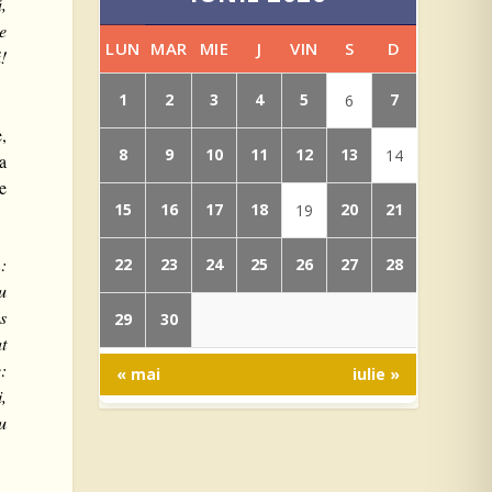
ă,
e
LUN
MAR
MIE
J
VIN
S
D
!
1
2
3
4
5
7
6
e,
8
9
10
11
12
13
14
ea
ne
15
16
17
18
20
21
19
:
22
23
24
25
26
27
28
u
s
29
30
t
:
« mai
iulie »
i,
cu