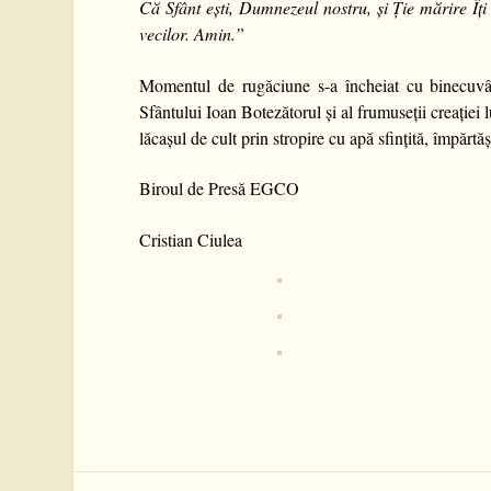
Că Sfânt ești, Dumnezeul nostru, și Ție mărire Îți î
vecilor. Amin.”
Momentul de rugăciune s-a încheiat cu binecuvânta
Sfântului Ioan Botezătorul și al frumuseții creație
lăcașul de cult prin stropire cu apă sfințită, împărtă
Biroul de Presă EGCO
Cristian Ciulea