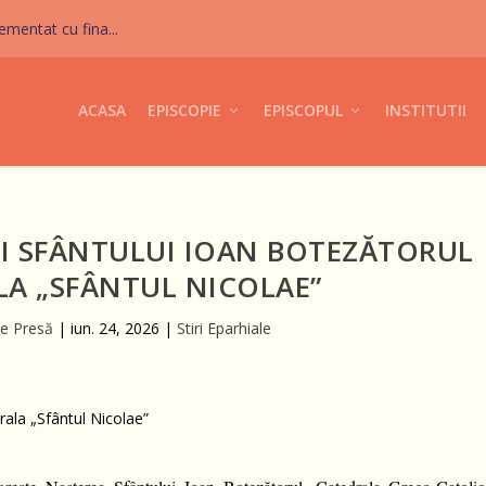
mentat cu fina...
ACASA
EPISCOPIE
EPISCOPUL
INSTITUTII
I SFÂNTULUI IOAN BOTEZĂTORUL
LA „SFÂNTUL NICOLAE”
de Presă
|
iun. 24, 2026
|
Stiri Eparhiale