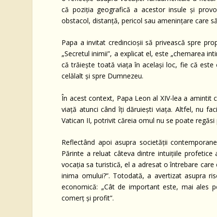
că poziția geografică a acestor insule și provo
obstacol, distanță, pericol sau amenințare care să
Papa a invitat credincioșii să privească spre pr
„Secretul inimii”, a explicat el, este „chemarea in
că trăiește toată viața în același loc, fie că e
celălalt și spre Dumnezeu.
În acest context, Papa Leon al XIV-lea a amintit c
viață atunci când îți dăruiești viața. Altfel, nu fa
Vatican II, potrivit căreia omul nu se poate regăsi 
Reflectând apoi asupra societății contemporane
Părinte a reluat câteva dintre intuițiile profetice 
vocația sa turistică, el a adresat o întrebare car
inima omului?”. Totodată, a avertizat asupra risc
economică: „Cât de important este, mai ales pen
comerț și profit”.