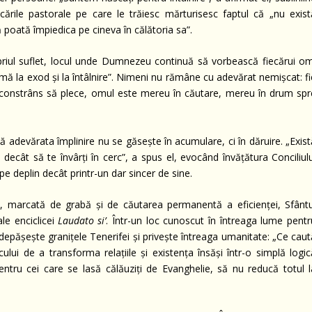
cările pastorale pe care le trăiesc mărturisesc faptul că „nu exist
 poată împiedica pe cineva în călătoria sa”.
opriul suflet, locul unde Dumnezeu continuă să vorbească fiecărui om
timă la exod și la întâlnire”. Nimeni nu rămâne cu adevărat nemișcat: fi
ste constrâns să plece, omul este mereu în căutare, mereu în drum spr
ă adevărata împlinire nu se găsește în acumulare, ci în dăruire. „Exist
ci decât să te învârți în cerc”, a spus el, evocând învățătura Conciliul
pe deplin decât printr-un dar sincer de sine.
, marcată de grabă și de căutarea permanentă a eficienței, Sfântu
ale enciclicei
Laudato si’
. Într-un loc cunoscut în întreaga lume pentr
e depășește granițele Tenerifei și privește întreaga umanitate: „Ce caut
ului de a transforma relațiile și existența însăși într-o simplă logic
tru cei care se lasă călăuziți de Evanghelie, să nu reducă totul l