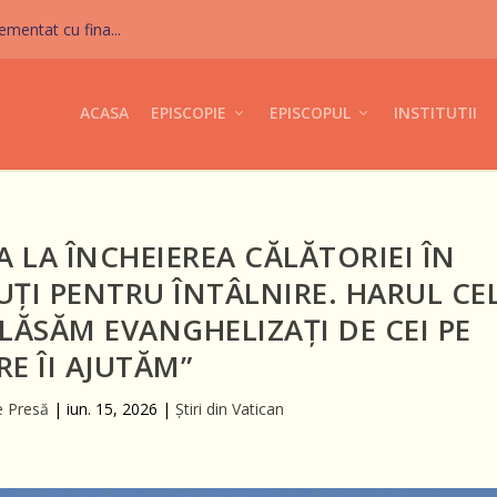
mentat cu fina...
ACASA
EPISCOPIE
EPISCOPUL
INSTITUTII
A LA ÎNCHEIEREA CĂLĂTORIEI ÎN
ȚI PENTRU ÎNTÂLNIRE. HARUL CE
 LĂSĂM EVANGHELIZAȚI DE CEI PE
RE ÎI AJUTĂM”
e Presă
|
iun. 15, 2026
|
Știri din Vatican