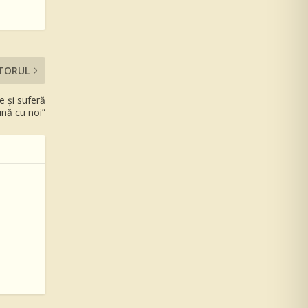
TORUL
e și suferă
ună cu noi”