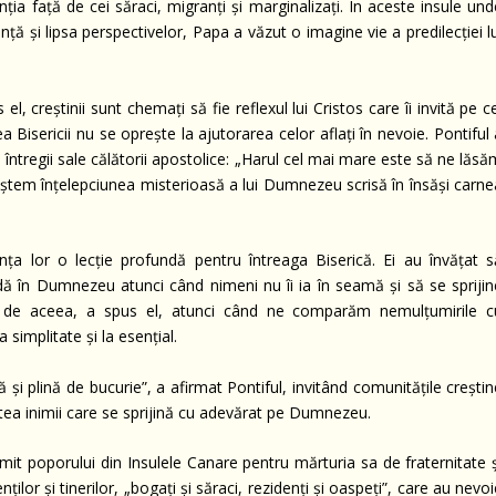
nția față de cei săraci, migranți și marginalizați. În aceste insule und
ă și lipsa perspectivelor, Papa a văzut o imagine vie a predilecției lu
l, creștinii sunt chemați să fie reflexul lui Cristos care îi invită pe c
 Bisericii nu se oprește la ajutorarea celor aflați în nevoie. Pontiful 
e întregii sale călătorii apostolice: „Harul cel mai mare este să ne lăs
aștem înțelepciunea misterioasă a lui Dumnezeu scrisă în însăși carne
nța lor o lecție profundă pentru întreaga Biserică. Ei au învățat s
adă în Dumnezeu atunci când nimeni nu îi ia în seamă și să se sprijin
i de aceea, a spus el, atunci când ne comparăm nemulțumirile c
 simplitate și la esențial.
 și plină de bucurie”, a afirmat Pontiful, invitând comunitățile creștin
tatea inimii care se sprijină cu adevărat pe Dumnezeu.
umit poporului din Insulele Canare pentru mărturia sa de fraternitate ș
ților și tinerilor, „bogați și săraci, rezidenți și oaspeți”, care au nevo