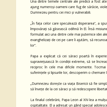
Una dintre temele centrale ale predicii a fost ate
ajung numeroși oameni care fug de sărăcie, violenț
Dumnezeu pentru cei mici și vulnerabili.
„În fața celor care speculează disperarea”, a spus e
împovărați să găsească odihnă în El. Însă misiunea
formulat aici una dintre cele mai puternice idei al
evanghelizați de cei pe care îi ajutăm, să recuno
lor”.
Papa a explicat că cei săraci poartă în experie
supraviețuiască în condiții extreme, să se încre
reciproc în cele mai dificile momente. Tocma
suferințele și lipsurile lor, descoperim o chemare la
„Dumnezeu dorește ca viața Bisericii să fie simplă
să învețe de la cei săraci și să redescopere liber
La finalul celebrării, Papa Leon al XIV-lea a mulț
ospitalitate. El a adresat un gând special adolescen