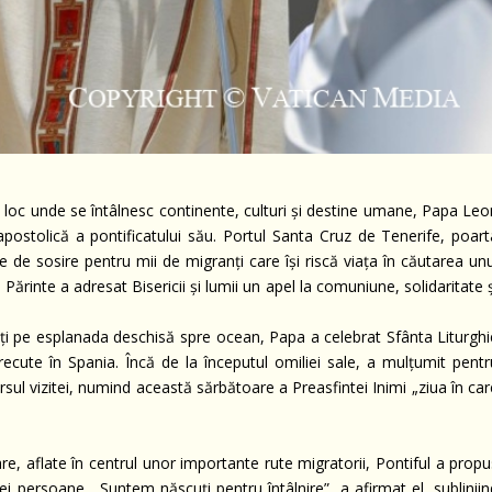
-un loc unde se întâlnesc continente, culturi și destine umane, Papa Leo
 apostolică a pontificatului său. Portul Santa Cruz de Tenerife, poart
le de sosire pentru mii de migranți care își riscă viața în căutarea unu
 Părinte a adresat Bisericii și lumii un apel la comuniune, solidaritate 
ați pe esplanada deschisă spre ocean, Papa a celebrat Sfânta Liturghi
trecute în Spania. Încă de la începutul omiliei sale, a mulțumit pentr
ursul vizitei, numind această sărbătoare a Preasfintei Inimi „ziua în ca
re, aflate în centrul unor importante rute migratorii, Pontiful a propu
i persoane. „Suntem născuți pentru întâlnire”, a afirmat el, subliniin