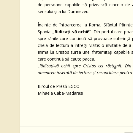
de persoane capabile să privească dincolo de 
sensului și a lui Dumnezeu.
Înainte de întoarcerea la Roma, Sfântul Părinte 
Spania:
„Ridicați-vă ochii!”
. Din portul care poar
spre rănile care continuă să provoace suferință p
cheia de lectură a întregii vizite: o invitație de 
Inima lui Cristos sursa unei fraternități capabil
care continuă să caute pacea.
„
Ridicați-vă ochii spre Cristos cel răstignit. D
omenirea însetată de iertare și reconciliere pentru
Biroul de Presă EGCO
Mihaela Caba-Madarasi