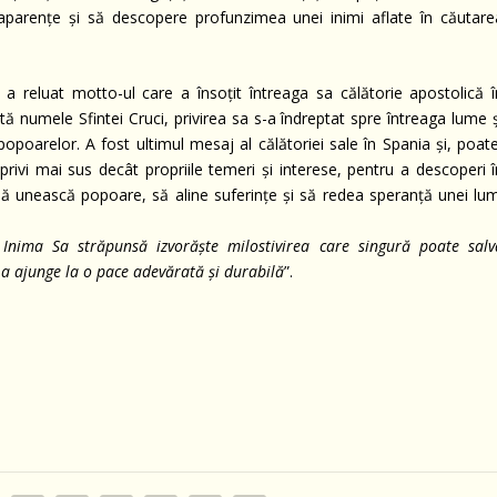
aparențe și să descopere profunzimea unei inimi aflate în căutare
a reluat motto-ul care a însoțit întreaga sa călătorie apostolică î
tă numele Sfintei Cruci, privirea sa s-a îndreptat spre întreaga lume ș
opoarelor. A fost ultimul mesaj al călătoriei sale în Spania și, poate
a privi mai sus decât propriile temeri și interese, pentru a descoperi î
e să unească popoare, să aline suferințe și să redea speranță unei lum
in Inima Sa străpunsă izvorăște milostivirea care singură poate salv
 a ajunge la o pace adevărată și durabilă
”.