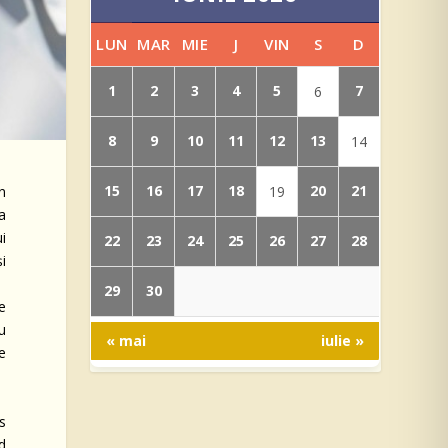
LUN
MAR
MIE
J
VIN
S
D
1
2
3
4
5
7
6
8
9
10
11
12
13
14
15
16
17
18
20
21
19
n
a
i
22
23
24
25
26
27
28
și
29
30
e
u
« mai
iulie »
re
s
d