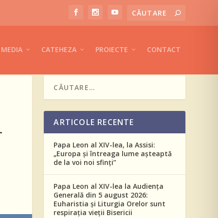
MEDIA
CATEHEZA
PROIECTE
CONTACT
ARTICOLE RECENTE
L
Papa Leon al XIV-lea, la Assisi:
„Europa și întreaga lume așteaptă
de la voi noi sfinți”
Papa Leon al XIV-lea la Audiența
Generală din 5 august 2026:
Euharistia și Liturgia Orelor sunt
respirația vieții Bisericii