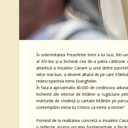
În solemnitatea Preasfintei Inimi a lui Isus, într
al XIV-lea și-a încheiat cea de-a patra călătorie
atlantică a Insulelor Canare și unul dintre puncte
viitor mai bun, a devenit altarul de pe care Sfântul
redescoperirea inimii Evangheliei.
În fața a aproximativ 40.000 de credincioși adun
încheind zile intense de întâlniri și rugăciune pe
mărturiile de credință și caritate întâlnite pe parc
contemplăm inima lui Cristos ca inimă a istoriei”.
Pornind de la realitatea concretă a Insulelor Cana
o reflecție asupra vocației fundamentale a fiecăre