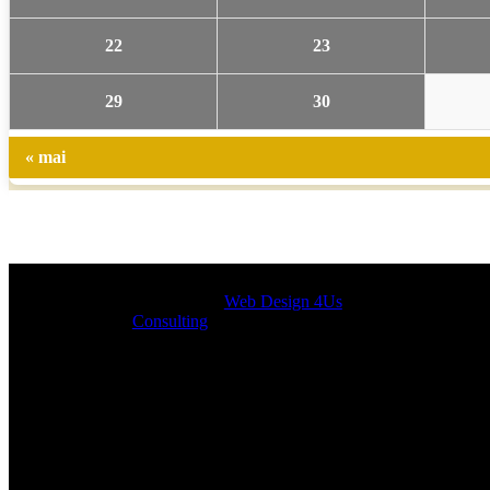
22
23
29
30
« mai
Designed by
Web Design 4Us
Consulting
|