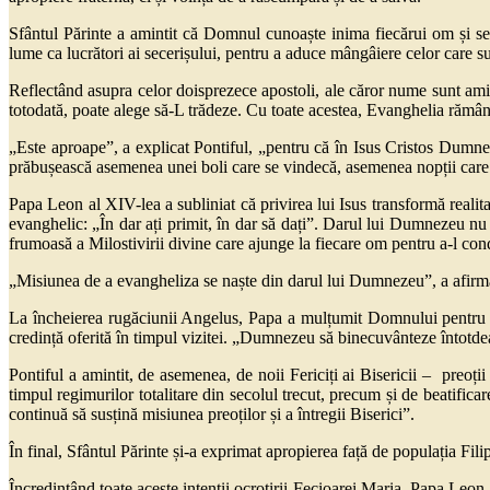
Sfântul Părinte a amintit că Domnul cunoaște inima fiecărui om și se
lume ca lucrători ai secerișului, pentru a aduce mângâiere celor care suf
Reflectând asupra celor doisprezece apostoli, ale căror nume sunt amin
totodată, poate alege să-L trădeze. Cu toate acestea, Evanghelia rămân
„Este aproape”, a explicat Pontiful, „pentru că în Isus Cristos Dumneze
prăbușească asemenea unei boli care se vindecă, asemenea nopții care f
Papa Leon al XIV-lea a subliniat că privirea lui Isus transformă reali
evanghelic: „În dar ați primit, în dar să dați”. Darul lui Dumnezeu n
frumoasă a Milostivirii divine care ajunge la fiecare om pentru a-l 
„Misiunea de a evangheliza se naște din darul lui Dumnezeu”, a afirmat 
La încheierea rugăciunii Angelus, Papa a mulțumit Domnului pentru căl
credință oferită în timpul vizitei. „Dumnezeu să binecuvânteze întotde
Pontiful a amintit, de asemenea, de noii Fericiți ai Bisericii – preoț
timpul regimurilor totalitare din secolul trecut, precum și de beatific
continuă să susțină misiunea preoților și a întregii Biserici”.
În final, Sfântul Părinte și-a exprimat apropierea față de populația Fili
Încredințând toate aceste intenții ocrotirii Fecioarei Maria, Papa Leon 