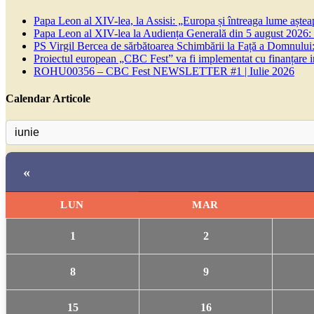
Papa Leon al XIV-lea, la Assisi: „Europa și întreaga lume așteapt
Papa Leon al XIV-lea la Audiența Generală din 5 august 2026: Euh
PS Virgil Bercea de sărbătoarea Schimbării la Față a Domnului:
Proiectul european „CBC Fest” va fi implementat cu finanțare
ROHU00356 – CBC Fest NEWSLETTER #1 | Iulie 2026
Calendar Articole
«
LUN
MAR
1
2
8
9
15
16