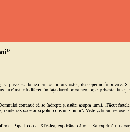
noi”
și să privească lumea prin ochii lui Cristos, descoperind în privirea Sa
us nu rămâne indiferent în fața durerilor oamenilor, ci privește, iubește
Domnului continuă să se îndrepte și astăzi asupra lumii. „Făcut fratele
e, rănile războaielor și golul consumismului”. Vede „chipuri reduse la
, a afirmat Papa Leon al XIV-lea, explicând că mila Sa exprimă nu doar