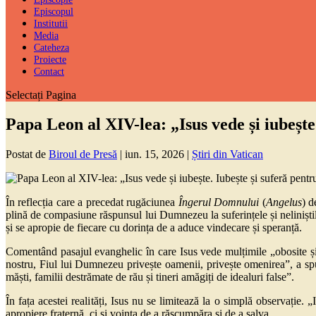
Episcopul
Institutii
Media
Cateheza
Proiecte
Contact
Selectați Pagina
Papa Leon al XIV-lea: „Isus vede și iubește
Postat de
Biroul de Presă
|
iun. 15, 2026
|
Știri din Vatican
În reflecția care a precedat rugăciunea
Îngerul Domnului
(
Angelus
) d
plină de compasiune răspunsul lui Dumnezeu la suferințele și neliniștile
și se apropie de fiecare cu dorința de a aduce vindecare și speranță.
Comentând pasajul evanghelic în care Isus vede mulțimile „obosite și i
nostru, Fiul lui Dumnezeu privește oamenii, privește omenirea”, a spu
măști, familii destrămate de rău și tineri amăgiți de idealuri false”.
În fața acestei realități, Isus nu se limitează la o simplă observați
apropiere fraternă, ci și voința de a răscumpăra și de a salva.