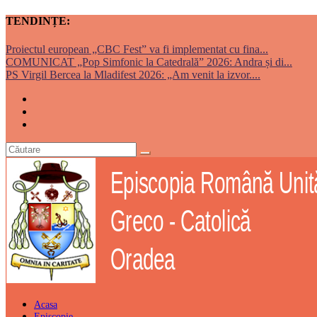
TENDINȚE:
Proiectul european „CBC Fest” va fi implementat cu fina...
COMUNICAT „Pop Simfonic la Catedrală” 2026: Andra și di...
PS Virgil Bercea la Mladifest 2026: „Am venit la izvor....
Acasa
Episcopie