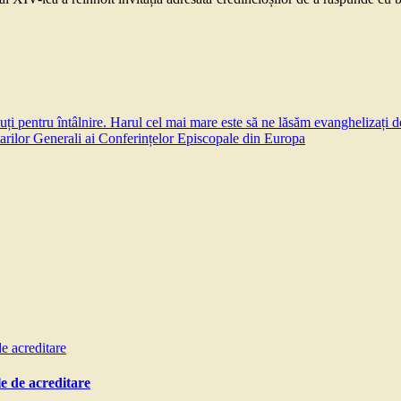
ți pentru întâlnire. Harul cel mai mare este să ne lăsăm evanghelizați de
tarilor Generali ai Conferințelor Episcopale din Europa
e de acreditare