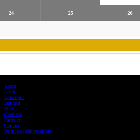
24
25
26
Acasa
Istoric
Episcopul
Institutii
Media
Cateheza
Parteneri
Contact
Politică confidențialitate