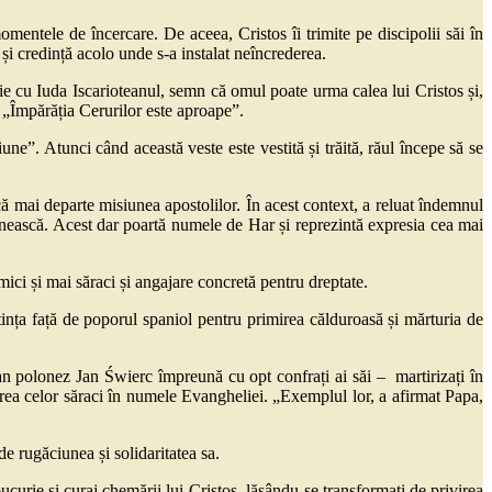
ntele de încercare. De aceea, Cristos îi trimite pe discipolii săi în
 și credință acolo unde s-a instalat neîncrederea.
ie cu Iuda Iscarioteanul, semn că omul poate urma calea lui Cristos și,
 „Împărăția Cerurilor este aproape”.
ne”. Atunci când această veste este vestită și trăită, răul începe să se
ă mai departe misiunea apostolilor. În acest context, a reluat îndemnul
enească. Acest dar poartă numele de Har și reprezintă expresia cea mai
ici și mai săraci și angajare concretă pentru dreptate.
ința față de poporul spaniol pentru primirea călduroasă și mărturia de
ian polonez Jan Świerc împreună cu opt confrați ai săi – martirizați în
rarea celor săraci în numele Evangheliei. „Exemplul lor, a afirmat Papa,
de rugăciunea și solidaritatea sa.
ucurie și curaj chemării lui Cristos, lăsându-se transformați de privirea