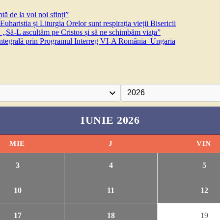
ă de la voi noi sfinți”
aristia și Liturgia Orelor sunt respirația vieții Bisericii
 „Să-L ascultăm pe Cristos și să ne schimbăm viața”
 integrală prin Programul Interreg VI-A România–Ungaria
IUNIE 2026
MIE
J
VIN
3
4
5
10
11
12
17
18
19