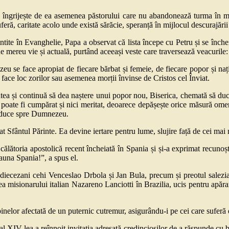
 îngrijește de ea asemenea păstorului care nu abandonează turma în mome
eră, caritate acolo unde există sărăcie, speranță în mijlocul descurajării
tite în Evanghelie, Papa a observat că lista începe cu Petru și se înche
e mereu vie și actuală, purtând aceeași veste care traversează veacurile:
u se face apropiat de fiecare bărbat și femeie, de fiecare popor și națiu
ace loc zorilor sau asemenea morții învinse de Cristos cel Înviat.
tatea și continuă să dea naștere unui popor nou, Biserica, chemată să duc
u poate fi cumpărat și nici meritat, deoarece depășește orice măsură om
conduce spre Dumnezeu.
Sfântul Părinte. Ea devine iertare pentru lume, slujire față de cei mai m
ătoria apostolică recent încheiată în Spania și și-a exprimat recunoșt
auna Spania!”, a spus el.
ii diecezani cehi Venceslao Drbola și Jan Bula, precum și preotul salez
area misionarului italian Nazareno Lanciotti în Brazilia, ucis pentru apă
pinelor afectată de un puternic cutremur, asigurându-i pe cei care suferă 
al XIV-lea a reînnoit invitația adresată credincioșilor de a răspunde cu b