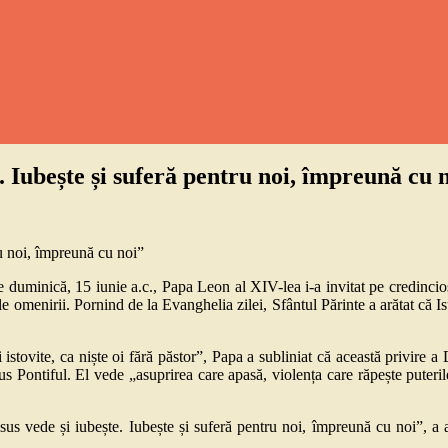
. Iubește și suferă pentru noi, împreună cu 
e duminică, 15 iunie a.c., Papa Leon al XIV-lea i-a invitat pe credincio
 omenirii. Pornind de la Evanghelia zilei, Sfântul Părinte a arătat că Is
stovite, ca niște oi fără păstor”, Papa a subliniat că această privire a 
s Pontiful. El vede „asuprirea care apasă, violența care răpește puteril
e. „Isus vede și iubește. Iubește și suferă pentru noi, împreună cu noi”