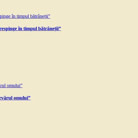
espinge în timpul bătrâneții”
devărul omului”