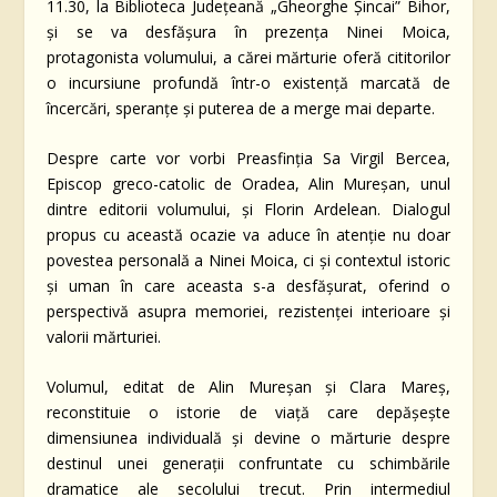
11.30, la Biblioteca Județeană „Gheorghe Șincai” Bihor,
și se va desfășura în prezența Ninei Moica,
protagonista volumului, a cărei mărturie oferă cititorilor
o incursiune profundă într-o existență marcată de
încercări, speranțe și puterea de a merge mai departe.
Despre carte vor vorbi Preasfinția Sa Virgil Bercea,
Episcop greco-catolic de Oradea, Alin Mureșan, unul
dintre editorii volumului, și Florin Ardelean. Dialogul
propus cu această ocazie va aduce în atenție nu doar
povestea personală a Ninei Moica, ci și contextul istoric
și uman în care aceasta s-a desfășurat, oferind o
perspectivă asupra memoriei, rezistenței interioare și
valorii mărturiei.
Volumul, editat de Alin Mureșan și Clara Mareș,
reconstituie o istorie de viață care depășește
dimensiunea individuală și devine o mărturie despre
destinul unei generații confruntate cu schimbările
dramatice ale secolului trecut. Prin intermediul