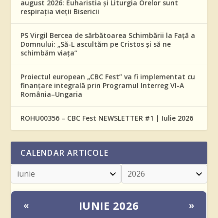
august 2026: Euharistia și Liturgia Orelor sunt
respirația vieții Bisericii
PS Virgil Bercea de sărbătoarea Schimbării la Față a
Domnului: „Să-L ascultăm pe Cristos și să ne
schimbăm viața”
Proiectul european „CBC Fest” va fi implementat cu
finanțare integrală prin Programul Interreg VI-A
România–Ungaria
ROHU00356 – CBC Fest NEWSLETTER #1 | Iulie 2026
CALENDAR ARTICOLE
IUNIE 2026
«
»