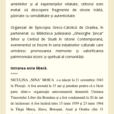
amintirilor și al experiențelor relatate, cititorul este
invitat să descopere fragmente de istorie trăită,
păstrate cu sensibilitate și autenticitate.
Organizat de Episcopia Greco-Catolică de Oradea, în
parteneriat cu Biblioteca Județeană „Gheorghe Șincai”
Bihor și Centrul de Studii în Istorie Contemporană,
evenimentul se înscrie în seria inițiativelor culturale care
urmăresc promovarea memoriei și valorificarea
patrimoniului istoric și spiritual al comunității.
Intrarea este liberă.
****
NICULINA „NINA” MOICA s-a născut la 21 octombrie 1943
în Ploieşti. A fost arestată la 15 ani și jumătate pentru că a făcut
parte dintr-o organizație anticomunistă denumită Uniunea
Tineretului Liber din România și a fost condamnată la 20 de ani
de închisoare A fost închisă între 15 iunie 1959 și 23 iunie 1964
la Târgu Mureş, Jilava, Botoşani, Arad și Oradea (din 31