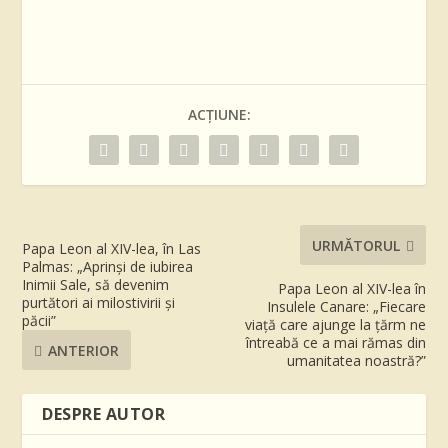
ACȚIUNE:
URMĂTORUL
Papa Leon al XIV-lea, în Las
Palmas: „Aprinși de iubirea
Inimii Sale, să devenim
Papa Leon al XIV-lea în
purtători ai milostivirii și
Insulele Canare: „Fiecare
păcii”
viață care ajunge la țărm ne
întreabă ce a mai rămas din
ANTERIOR
umanitatea noastră?”
DESPRE AUTOR