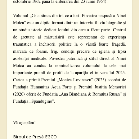
octombrie 1962 până la eliberarea din 23 iunie 1964).
Volumul „Ce a rămas din tot ce a fost. Povestea nespusă a Ninei
Moica” este un diptic format dintr-un interviu-fluviu biografic și
un studiu istoric dedicat lotului din care a făcut parte. Centrul
de greutate al mărturisirii este reprezentat de experiența
traumatică a închisorii politice la o vârstă foarte fragedă,
marcată de foame, frig, condiții precare de igienă și lipsa
asistenței medicale. Povestea puternică și stilul direct al Ninei
Moica au condus la nominalizarea volumului la cele mai
importante premii de profil de la apariția ei în vara lui 2025.
Cartea a primit Premiul „Monica Lovinescu” (2025) acordat de
Fundația Humanitas Aqua Forte și Premiul Justiția Memoriei
(2026) oferit de Fundația „Ana Blandiana & Romulus Rusan” și
Fundația „Spandugino”.
Vă așteptăm!
Biroul de Presă EGCO