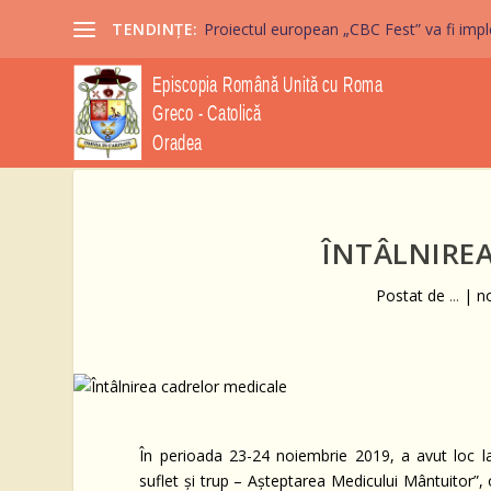
TENDINȚE:
Proiectul european „CBC Fest” va fi imple
ÎNTÂLNIRE
Postat de
...
|
n
În perioada 23-24 noiembrie 2019, a avut loc la
suflet și trup – Așteptarea Medicului Mântuitor”