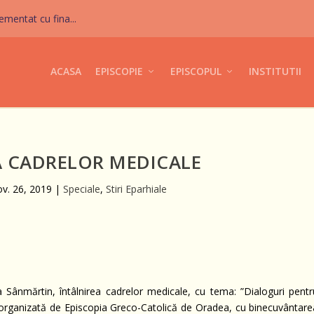
mentat cu fina...
ACASA
EPISCOPIE
EPISCOPUL
INSTITUTII
A CADRELOR MEDICALE
ov. 26, 2019
|
Speciale
,
Stiri Eparhiale
 Sânmărtin, întâlnirea cadrelor medicale, cu tema: ”Dialoguri pentr
, organizată de Episcopia Greco-Catolică de Oradea, cu binecuvântare