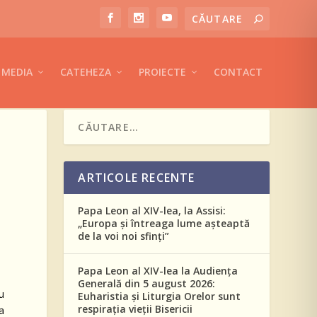
MEDIA
CATEHEZA
PROIECTE
CONTACT
ARTICOLE RECENTE
Papa Leon al XIV-lea, la Assisi:
„Europa și întreaga lume așteaptă
de la voi noi sfinți”
Papa Leon al XIV-lea la Audiența
Generală din 5 august 2026:
u
Euharistia și Liturgia Orelor sunt
respirația vieții Bisericii
a