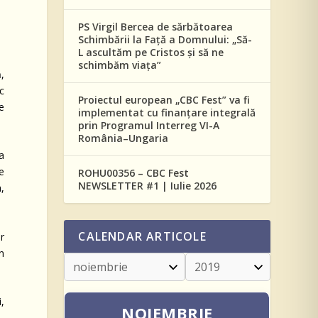
PS Virgil Bercea de sărbătoarea
Schimbării la Față a Domnului: „Să-
L ascultăm pe Cristos și să ne
schimbăm viața”
,
c
Proiectul european „CBC Fest” va fi
e
implementat cu finanțare integrală
prin Programul Interreg VI-A
România–Ungaria
ia
te
ROHU00356 – CBC Fest
NEWSLETTER #1 | Iulie 2026
,
CALENDAR ARTICOLE
r
n
,
NOIEMBRIE