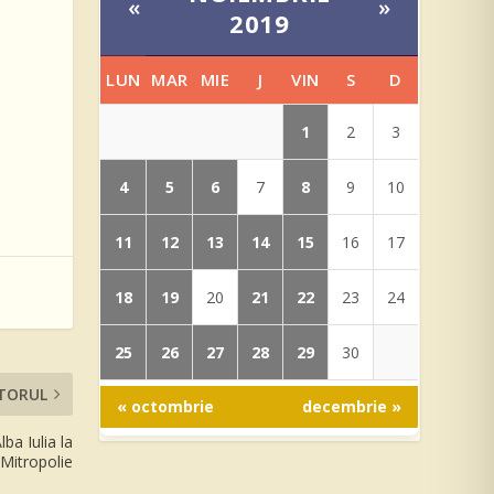
«
»
2019
LUN
MAR
MIE
J
VIN
S
D
1
2
3
4
5
6
8
7
9
10
11
12
13
14
15
16
17
18
19
21
22
20
23
24
25
26
27
28
29
30
TORUL
« octombrie
decembrie »
ba Iulia la
 Mitropolie