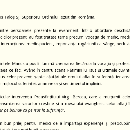
us Taloș SJ, Superiorul Ordinului Iezuit din România.
 între persoanele prezente la eveniment. Într-o abordare deschisă
medicilor prezenți au fost tratate teme precum: vocația de medic, medi
, interacțiunea medic-pacient, importanța rugăciunii ca sânge, perfuzi
ărintele Marius a pus în lumină chemarea fiecăruia la vocația și profes
ea ce faci. Având în centru scena Pătimirii lui Isus și ultimele cuvin
s celor prezenți șapte căutări ale omului aflat în suferință: iertarea
mijlocul suferinței, anamneza și sentimentul împlinirii.
icular intervenția Preasfințitului Virgil Bercea, care a mulțumit celo
ansmiterea valorilor creștine și a mesajului evanghelic celor aflați î
iar pe bolnav ca pe Isus în suferință
”.
un bun prilej pentru medici de a împărtăși experiențe și preocupări
 și slujirea mai bună a acestora.