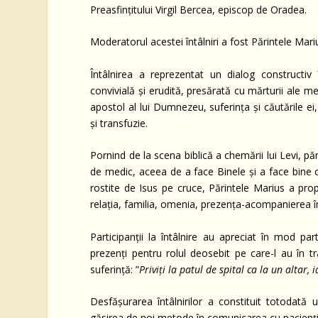
Preasfințitului Virgil Bercea, episcop de Oradea.
Moderatorul acestei întâlniri a fost Părintele Mari
Întâlnirea a reprezentat un dialog constructiv
convivială și erudită, presărată cu mărturii ale 
apostol al lui Dumnezeu, suferința și căutările ei
și transfuzie.
Pornind de la scena biblică a chemării lui Levi, p
de medic, aceea de a face Binele și a face bine ce
rostite de Isus pe cruce, Părintele Marius a propu
relația, familia, omenia, prezența-acompanierea în 
Participanții la întâlnire au apreciat în mod part
prezenți pentru rolul deosebit pe care-l au în tr
suferință: ”
Priviți la patul de spital ca la un altar, 
Desfășurarea întâlnirilor a constituit totodată 
găsirea de noi metode în comunicarea cu pacienții