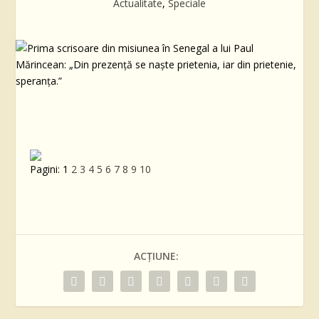
Actualitate
,
Speciale
Pagini:
1
2
3
4
5
6
7
8
9
10
ACȚIUNE: