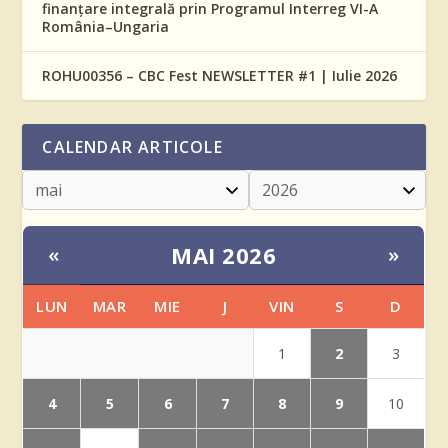
finanțare integrală prin Programul Interreg VI-A
România–Ungaria
ROHU00356 – CBC Fest NEWSLETTER #1 | Iulie 2026
CALENDAR ARTICOLE
MAI 2026
«
»
LUN
MAR
MIE
J
VIN
S
D
2
1
3
4
5
6
7
8
9
10