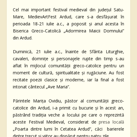
Cel mai important festival medieval din județul Satu-
Mare, MedievArtFest Ardud, care s-a desfășurat în
perioada 18-21 iulie a.c., a poposit și anul acesta în
Biserica Greco-Catolică „Adormirea Maicii Domnului”
din Ardud.
Duminică, 21 iulie a.c., înainte de Sfânta Liturghie,
cavaleri, domnițe și personajele rupte din timp s-au
aflat în mijlocul comunității greco-catolice pentru un
moment de cultură, spiritualitate și rugăciune. Au fost
recitate poezii clasice și moderne, iar la final a fost
intonat cântecul „Ave Maria”.
Părintele Marița Ovidiu, păstor al comunității greco-
catolice din Ardud, i-a primit cu bucurie și în acest an,
păstrând tradiția veche a locului pe care o reprezintă
aceste Festival Medieval, considerat de
presa locală
„Poarta dintre lumi în Cetatea Ardud”, căci barierele
dintre trecut și viitor au dispărut pentru patru zile.