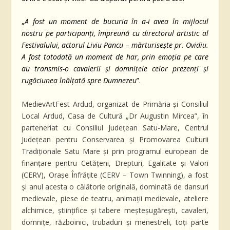
„
A fost un moment de bucuria în a-i avea în mijlocul
nostru pe participanți, împreună cu directorul artistic al
Festivalului, actorul Liviu Pancu – mărturisește pr. Ovidiu.
A fost totodată un moment de har, prin emoția pe care
au transmis-o cavalerii și domnițele celor prezenți și
rugăciunea înălțată spre Dumnezeu
”.
MedievArtFest Ardud, organizat de Primăria și Consiliul
Local Ardud, Casa de Cultură „Dr Augustin Mircea”, în
parteneriat cu Consiliul Județean Satu-Mare, Centrul
Județean pentru Conservarea și Promovarea Culturii
Tradiționale Satu Mare și prin programul european de
finanțare pentru Cetățeni, Drepturi, Egalitate și Valori
(CERV), Orașe Înfrățite (CERV – Town Twinning), a fost
și anul acesta o călătorie originală, dominată de dansuri
medievale, piese de teatru, animații medievale, ateliere
alchimice, științifice și tabere meșteșugărești, cavaleri,
domnițe, războinici, trubaduri și menestreli, toți parte