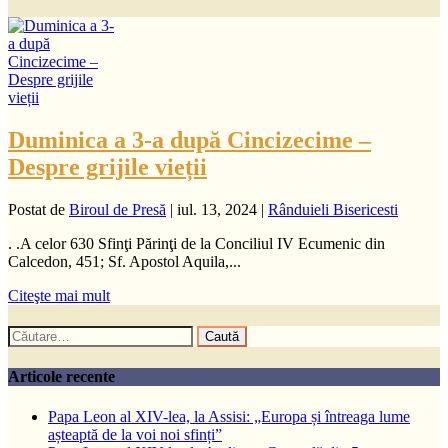
Duminica a 3-a după Cincizecime –
Despre grijile vieții
Postat de
Biroul de Presă
|
iul. 13, 2024
|
Rânduieli Bisericesti
. .A celor 630 Sfinţi Părinţi de la Conciliul IV Ecumenic din
Calcedon, 451; Sf. Apostol Aquila,...
Citeşte mai mult
Caută
după:
Articole recente
Papa Leon al XIV-lea, la Assisi: „Europa și întreaga lume
așteaptă de la voi noi sfinți”