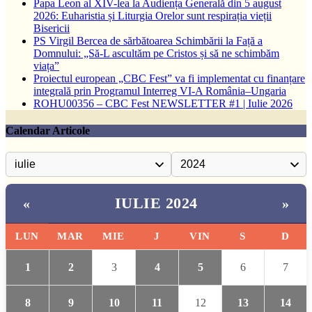
Papa Leon al XIV-lea la Audiența Generală din 5 august
2026: Euharistia și Liturgia Orelor sunt respirația vieții
Bisericii
PS Virgil Bercea de sărbătoarea Schimbării la Față a
Domnului: „Să-L ascultăm pe Cristos și să ne schimbăm
viața”
Proiectul european „CBC Fest” va fi implementat cu finanțare
integrală prin Programul Interreg VI-A România–Ungaria
ROHU00356 – CBC Fest NEWSLETTER #1 | Iulie 2026
Calendar Articole
IULIE 2024
«
»
LUN
MAR
MIE
J
VIN
S
D
1
2
3
4
5
6
7
8
9
10
11
12
13
14