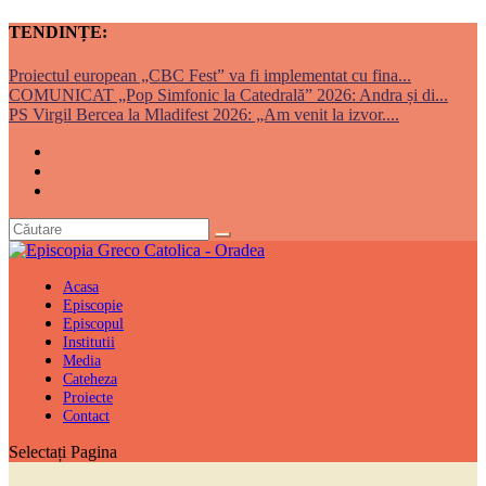
TENDINȚE:
Proiectul european „CBC Fest” va fi implementat cu fina...
COMUNICAT „Pop Simfonic la Catedrală” 2026: Andra și di...
PS Virgil Bercea la Mladifest 2026: „Am venit la izvor....
Acasa
Episcopie
Episcopul
Institutii
Media
Cateheza
Proiecte
Contact
Selectați Pagina