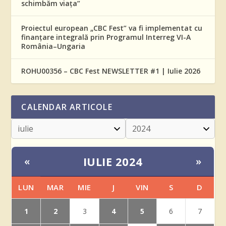
schimbăm viața”
Proiectul european „CBC Fest” va fi implementat cu
finanțare integrală prin Programul Interreg VI-A
România–Ungaria
ROHU00356 – CBC Fest NEWSLETTER #1 | Iulie 2026
CALENDAR ARTICOLE
IULIE 2024
«
»
LUN
MAR
MIE
J
VIN
S
D
1
2
4
5
3
6
7