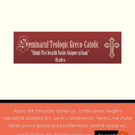
Designed by
Web Design 4Us Consulting
|
Acest site folosește cookie-uri. Continuarea navigării
reprezintă acceptul dvs. pentru utilizarea lor. Pentru mai multe
detalii privind gestionarea preferințelor privind cookie-uri,
Acasa
Istoric
Episcopul
Institutii
Media
Cateheza
Parteneri
Contact
vedeți Politica de utillizare cookie-uri..
De acord