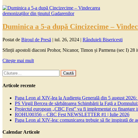
Duminica a 5-a după Cincizecime – Vindec
Postat de
Biroul de Presă
|
iul. 26, 2024
|
Rânduieli Bisericesti
Sfinții apostoli diaconi Prohor, Nicanor, Timon și Parmena (sec I) 28 i
Citeşte mai mult
Caută
după:
Articole recente
Papa Leon al XIV-lea la Audiența Generală din 5 august 2026: Euh
PS Virgil Bercea de sărbătoarea Schimbării la Față a Domnului:
Proiectul european „CBC Fest” va fi implementat cu finanțare
ROHU00356 – CBC Fest NEWSLETTER #1 | Iulie 2026
Papa Leon al XIV-lea: comunicarea trebuie să fie inspirată de a
Calendar Articole