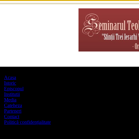
Acasa
Istoric
Episcopul
Institutii
Media
Cateheza
Parteneri
Contact
Politică confidențialitate