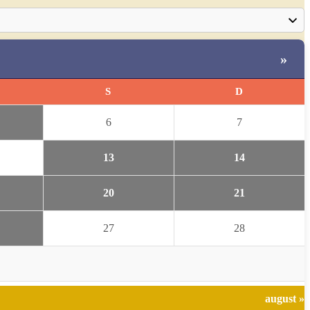
»
S
D
6
7
13
14
20
21
27
28
august »