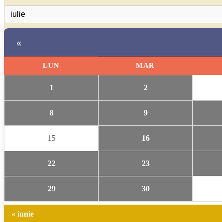
«
LUN
MAR
1
2
8
9
15
16
22
23
29
30
« iunie