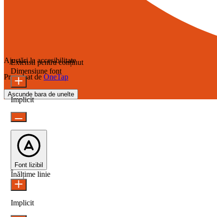
Ajustări la accesibilitate
Extensii pentru conținut
Dimensiune font
Propulsat de
OneTap
Ascunde bara de unelte
Implicit
Font lizibil
Înălțime linie
Implicit