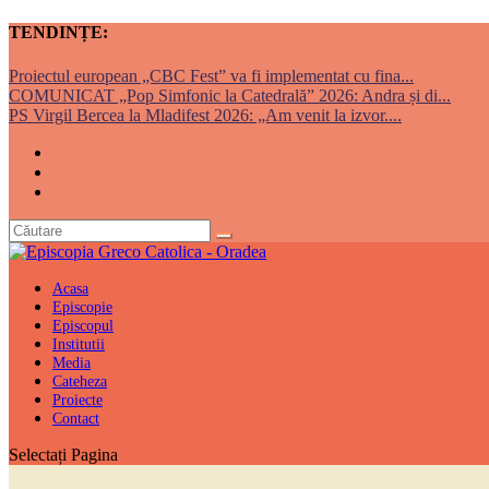
TENDINȚE:
Proiectul european „CBC Fest” va fi implementat cu fina...
COMUNICAT „Pop Simfonic la Catedrală” 2026: Andra și di...
PS Virgil Bercea la Mladifest 2026: „Am venit la izvor....
Acasa
Episcopie
Episcopul
Institutii
Media
Cateheza
Proiecte
Contact
Selectați Pagina