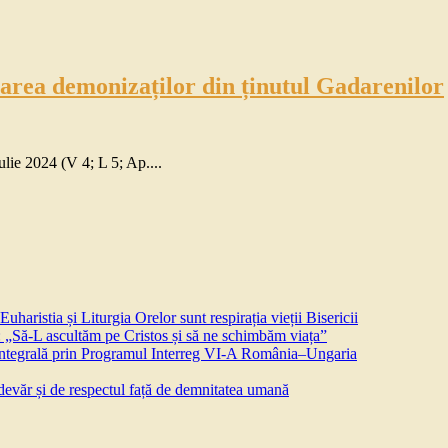
area demonizaților din ținutul Gadarenilor
ulie 2024 (V 4; L 5; Ap....
aristia și Liturgia Orelor sunt respirația vieții Bisericii
 „Să-L ascultăm pe Cristos și să ne schimbăm viața”
 integrală prin Programul Interreg VI-A România–Ungaria
devăr și de respectul față de demnitatea umană