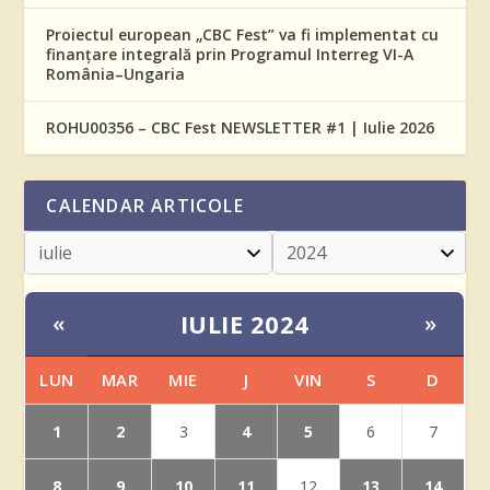
Proiectul european „CBC Fest” va fi implementat cu
finanțare integrală prin Programul Interreg VI-A
România–Ungaria
ROHU00356 – CBC Fest NEWSLETTER #1 | Iulie 2026
CALENDAR ARTICOLE
IULIE 2024
«
»
LUN
MAR
MIE
J
VIN
S
D
1
2
4
5
3
6
7
8
9
10
11
13
14
12