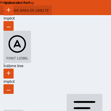
Propulsat de
Dimensiune font
OneTap
ASCUNDE BARA DE UNELTE
Implicit
FONT LIZIBIL
Înălțime linie
Implicit