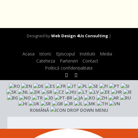
Designed by
Web Design 4Us Consulting
|
Acasa
Istoric
Episcopul
Institutii
Media
Cateheza
Parteneri
Contact
Politică confidențialitate
ROMÂNĂ