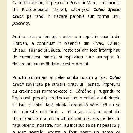
Ca în fiecare an, în perioada Postului Mare, credincioșii
din Protopopiatul Tășnad, săvârșesc
Calea Sfintei
Cruci
, pe rând, în fiecare parohie sub forma unui
pelerinaj
.
Anul acesta, pelerinajul nostru a început în capela din
Hotoan, a continuat în bisericile din Silvaş, Căuaș,
Chisău, Tășnad și Săuca. Peste tot am fost întâmpinați
de credincioși inimoși și ospitalieri care așteaptă, în
fiecare an, cu nerăbdare acest moment.
Punctul culminant al pelerinajului nostru a fost
Calea
Crucii
săvârșită pe străzile orașului Tășnad, împreună
cu credincioșii romano-catolici. Cântând și rugându-ne
împreună, preoți și credincioși, am meditat la suferințele
lui Isus și chiar dacă ploaia torențială părea că nu se
mai oprește, nimeni nu a renunțat, nu s-au oprit din
drum. Când am ajuns la ultima stațiune, sus pe deal, în
fața bisericii noastre, norii au început să se risipească și
a ieșit soarele. Acesta a fost poate un semn că