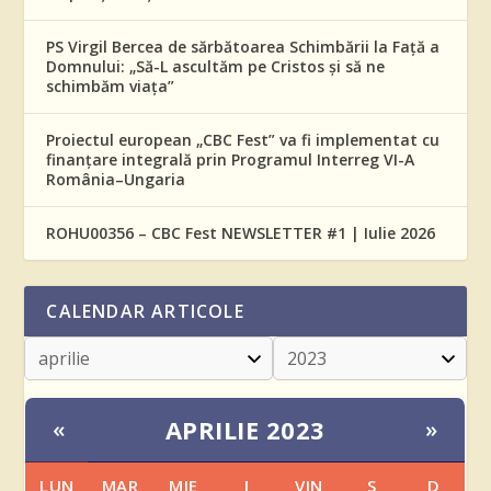
PS Virgil Bercea de sărbătoarea Schimbării la Față a
Domnului: „Să-L ascultăm pe Cristos și să ne
schimbăm viața”
Proiectul european „CBC Fest” va fi implementat cu
finanțare integrală prin Programul Interreg VI-A
România–Ungaria
ROHU00356 – CBC Fest NEWSLETTER #1 | Iulie 2026
CALENDAR ARTICOLE
APRILIE 2023
«
»
LUN
MAR
MIE
J
VIN
S
D