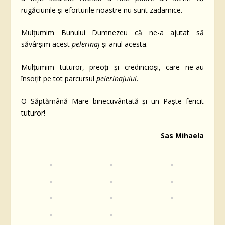
rugăciunile și eforturile noastre nu sunt zadarnice.
Mulțumim Bunului Dumnezeu că ne-a ajutat să
săvârșim acest
pelerinaj
și anul acesta.
Mulțumim tuturor, preoți și credincioși, care ne-au
însoțit pe tot parcursul
pelerinajului
.
O Săptămână Mare binecuvântată și un Paște fericit
tuturor!
Sas Mihaela