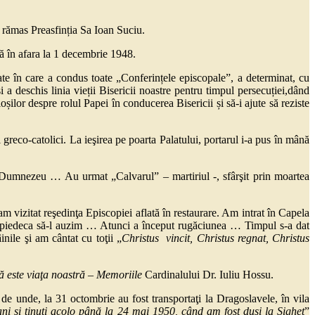
rămas Preasfinția Sa Ioan Suciu.
 în afara la 1 decembrie 1948.
e în care a condus toate „Conferințele episcopale”, a determinat, cu
i a deschis linia vieții Bisericii noastre pentru timpul persecuției,dând
oșilor despre rolul Papei în conducerea Bisericii și să-i ajute să reziste
reco-catolici. La ieşirea pe poarta Palatului, portarul i-a pus în mână
umnezeu … Au urmat „Calvarul” – martiriul -, sfârşit prin moartea
 vizitat reşedinţa Episcopiei aflată în restaurare. Am intrat în Capela
 impiedeca să-l auzim … Atunci a început rugăciunea … Timpul s-a dat
nile şi am cântat cu toţii „
Christus vincit, Christus regnat, Christus
 este viaţa
noastră
–
Memoriile
Cardinalului Dr. Iuliu Hossu.
e, de unde, la 31 octombrie au fost transportaţi la Dragoslavele, în vila
şani şi ţinuţi acolo până la 24 mai 1950, când am fost duşi la
Sighet
”