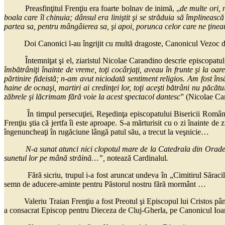
Preasfinţitul Frenţiu era foarte bolnav de inimă, „
de multe ori,
boala care îl chinuia; dânsul era liniştit şi se străduia să împlineas
partea sa, pentru mângâierea sa, şi apoi, porunca
celor care ne ţinea
Doi Canonici l-au îngrijit cu multă dragoste, Canonicul Vezoc de la 
Întemniţat şi el, ziaristul Nicolae Carandino descrie episcopatul g
îmbătrâniţi înainte de vreme, toţi cocârjaţi, aveau în frunte şi la oa
părtinire fideistă; n-am avut niciodată sentiment religios. Am fost în
haine de ocnaşi, martiri ai credinţei lor, toţi aceşti bătrâni nu pă
zăbrele şi lăcrimam fără
voie
la acest spectacol dantesc
” (Nicolae Car
În timpul persecuţiei, Reşedinţa episcopatului Bisericii Române 
Frenţiu ştia că jertfa îi este aproape. S-a mărturisit cu o zi înainte de z
îngenuncheaţi în rugăciune lângă patul său, a trecut la veşnicie…
N-a sunat atunci nici clopotul mare de la Catedrala din Oradea, 
sunetul lor pe mână străină…”,
notează Cardinalul
.
Fără sicriu, trupul i-a fost aruncat undeva în „Cimitirul Săracilor
semn de aducere-aminte pentru Păstorul nostru fără mormânt …
Valeriu Traian Frenţiu a fost Preotul şi Episcopul lui Cristos până la
a consacrat Episcop pentru Dieceza de Cluj-Gherla, pe Canonicul Ioan 