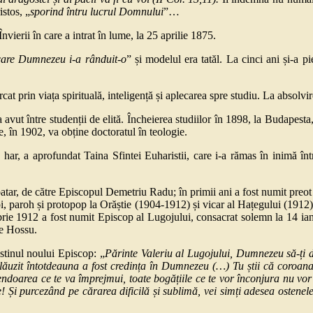
stos, „
sporind întru lucrul Domnului
”…
erii în care a intrat în lume, la 25 aprilie 1875.
care Dumnezeu i-a rânduit-o
” și modelul era tatăl. La cinci ani și-a p
n viața spirituală, inteligență și aplecarea spre studiu. La absolvire, 
ntre studenții de elită. Încheierea studiilor în 1898, la Budapesta, es
, în 1902, va obține doctoratul în teologie.
 a aprofundat Taina Sfintei Euharistii, care i-a rămas în inimă întrea
r, de către Episcopul Demetriu Radu; în primii ani a fost numit preot m
i, paroh și protopop la Orăștie (1904-1912) și vicar al Hațegului (1912). Î
mbrie 1912 a fost numit Episcop al Lugojului, consacrat solemn la 14 ia
e Hossu.
tinul noului Episcop: „
Părinte Valeriu al Lugojului, Dumnezeu să-ți d
lăuzit întotdeauna a fost credința în Dumnezeu (…) Tu știi că coroana 
ndoarea ce te va împrejmui, toate bogățiile ce te vor înconjura nu vor fi
oate! Și purcezând pe cărarea dificilă și sublimă, vei simți adesea ostene