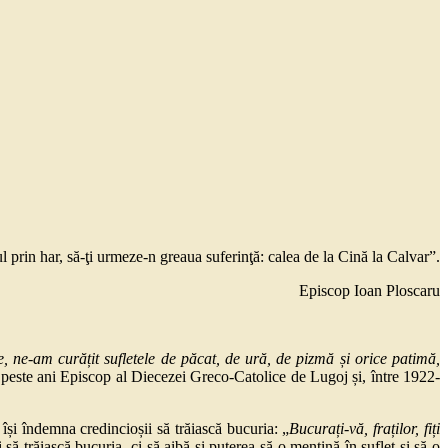
 prin har, să-ţi urmeze-n greaua suferinţă: calea de la Cină la Calvar”.
Episcop Ioan Ploscaru
e, ne-am curățit sufletele de păcat, de ură, de pizmă și orice patimă,
n, peste ani Episcop al Diecezei Greco-Catolice de Lugoj și, între 1922-
își îndemna credincioșii să trăiască bucuria: „
Bucurați-vă, fraților, fiți
ă trăiască bucuria, ci să aibă și puterea să o mențină în suflet și să o