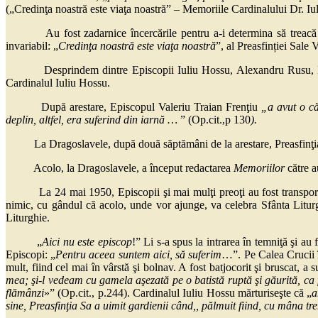
(„Credinţa noastră este viaţa noastră” – Memoriile Cardinalului Dr. Iul
Au fost zadarnice încercările pentru a-i determina să treacă la B
invariabil: „
Credinţa noastră este
viaţa noastră
”, al Preasfinției Sale 
Desprindem dintre Episcopii Iuliu Hossu, Alexandru Rusu, Ioan Bă
Cardinalul Iuliu Hossu.
După arestare, Episcopul Valeriu Traian Frenţiu
„a avut o căl
deplin, altfel, era suferind din iarnă …
” (Op.cit.,p 130
).
La Dragoslavele, după două săptămâni de la arestare, Preasfinţia Sa e
Acolo, la Dragoslavele, a început redactarea
Memoriilor
către a
La 24 mai 1950, Episcopii şi mai mulţi preoţi au fost transportaţi 
nimic, cu gândul că acolo, unde vor ajunge, va celebra Sfânta Liturgh
Liturghie.
„
Aici nu este episcop
!” Li s-a spus la intrarea în temniţă şi au
Episcopi: „
Pentru aceea
suntem aici, să suferim
…”. Pe Calea Crucii în
mult, fiind cel mai în vârstă şi bolnav. A fost batjocorit şi bruscat, a
mea; şi-l vedeam cu gamela aşezată pe o batistă ruptă şi găurită, c
flămânzi
»” (Op.cit., p.244). Cardinalul Iuliu Hossu mărturiseşte că „
a
sine, Preasfinţia Sa a uimit gardienii când,, pălmuit fiind, cu mâna t