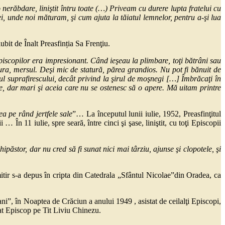
 nerăbdare, liniştit întru
toate (…) Priveam cu durere lupta fratelui cu
ei, unde noi măturam, şi cum ajuta la tăiatul lemnelor, pentru a-şi lua
it de Înalt Preasfinția Sa Frenţiu.
episcopilor era impresionant. Când ieşeau la plimbare, toţi bătrâni sau
igura, mersul. Deşi mic de statură, părea grandios. Nu pot fi bănuit de
cul suprafirescului, decât privind la şirul de moşnegi […] Îmbrăcaţi în
e, dar mari şi aceia care nu se ostenesc să o apere. Mă uitam printre
ea pe rând jertfele
sale
”… La începutul lunii iulie, 1952, Preasfinţitul
 … În 11 iulie, spre seară, între cinci şi şase, liniştit, cu toţi Episcopii
păstor, dar nu cred să fi sunat nici mai târziu, ajunse şi clopotele, şi
ir s-a depus în cripta din Catedrala „Sfântul Nicolae”din Oradea, ca
i”, în Noaptea de Crăciun a anului 1949 , asistat de ceilalţi Episcopi,
at Episcop pe Tit Liviu Chinezu.