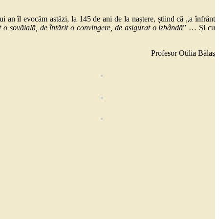
îl evocăm astăzi, la 145 de ani de la naștere, știind că „a înfrânt
it o șovăială, de întărit o convingere, de asigurat o izbândă
” … Și cu
Profesor Otilia Bălaş