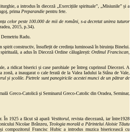
iturghie, a introdus în dieceză „Exercițiile spirituale”, „Misiunile” și a
 Lugoj, prima
Preparandie
pentru fete.
ența celor peste 100.000 de mii de români, s-a decretat unirea tuturor
radea, 2015, p.34).
i Demetriu Radu.
rit constructiv, însuflețit de credința luminoasă în biruința Binelui.
 spirituală, a adus în Dieceză Ordine călugărești:
Ordinul Franciscan,
a ridicat biserici și case parohiale pe întreg cuprinsul Diecezei. A
a zonă, a inaugarat o cale ferată de la Valea Iadului la Stâna de Vale,
narul și școlile. Pietrele sunt panegiricile acestei munci de un pătrar de
ală Greco-Catolică și Seminarul Greco-Catolic din Oradea, Seminar,
r. În 1925 a făcut să apară
Vestitorul
, revista diecezană, iar între1928
nicului Nicolae Brânzeu,
Teologia morală a Părintelui Aloisie Tăutu
l și compozitorul Francisc Hubic a introdus muzica bisericească cu