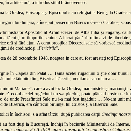
 în arhitectură, a introdus stilul brâncovenesc.
a Oradea, Episcopia și Episcopul s-au refugiat la Beiuș, la Oradea a 
imului din țară, a început persecuția Bisericii Greco-Catolice, scoasă
istrator Apostolic al Arhidiecezei de Alba Iulia și Făgăraș, calitat
 a făcut și în timpurile senine. A lucrat până în ultima zi de libertate ș
ice oră și fără ajun. A cerut preoților Diecezei sale să vorbescă credinci
lțimii de credincioși „
Fericirile
”.
 de 28 octombrie 1948, noaptea în care au fost arestaţi toţi Episcopii g
ie în Capela din Palat … Taina acelei rugăciuni o ştie doar bunul D
ciunile tăinuite din „Biserica Tăcerii”, neuitarea sau uitarea …
unii Mariane”, care a avut loc la Oradea, marianistele şi marianiştii am
te că ecoul acelei rugăciuni nu s-a pierdut, poate plânsul nostru ne
lo de unde Preasfinţiei Sale nu i-a mai fost îngăduit … Ne-am unit mâi
cide Biserica, era cântecul biruinţei lui Cristos şi a Bisericii Sale.
i în închisori, s-a aflat târziu, după publicarea cărţii
Credinţa noastră
tri au fost duşi la Bucureşti, închişi în beciurile Ministerului de Intern
 înarmaţi, până la 26 II 1949, apoi transportaţi la mănăstirea Căldăru