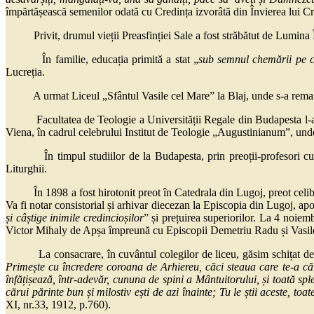
împărtășească semenilor odată cu Credința izvorâtă din Învierea lui Cri
Privit, drumul vieții Preasfinției Sale a fost străbătut de Lumina Învi
În familie, educația primită a stat „
sub semnul chemării pe 
Lucreția.
A urmat Liceul „Sfântul Vasile cel Mare” la Blaj, unde s-a remarcat pri
Facultatea de Teologie a Universității Regale din Budapesta l-a avut î
Viena, în cadrul celebrului Institut de Teologie „Augustinianum”, unde
În timpul studiilor de la Budapesta, prin preoții-profesori cu har,
Liturghii.
În 1898 a fost hirotonit preot în Catedrala din Lugoj, preot celibata
Va fi notar consistorial și arhivar diecezan la Episcopia din Lugoj, apo
și câștige inimile credincioșilor
” și prețuirea superiorilor. La 4 noie
Victor Mihaly de Apșa împreună cu Episcopii Demetriu Radu și Vasil
La consacrare, în cuvântul colegilor de liceu, găsim schițat des
Primește cu încredere coroana de Arhiereu, căci steaua care te-a că
înfățișează, într-adevăr, cununa de spini a Mântuitorului, și toată sple
cărui părinte bun și milostiv ești de azi înainte; Tu le știi aceste, t
XI, nr.33, 1912, p.760).