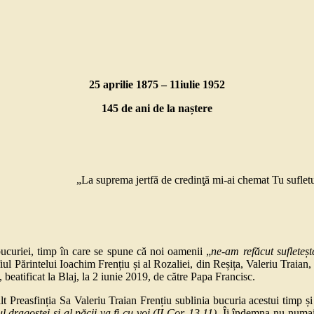
25 aprilie 1875 – 11iulie 1952
145 de ani de la naștere
„La suprema jertfă de credinţă mi-ai chemat Tu sufletul
riei, timp în care se spune că noi oamenii „
ne-am refăcut sufleteșt
fiul Părintelui Ioachim Frențiu și al Rozaliei, din Reșița, Valeriu Traia
beatificat la Blaj, la 2 iunie 2019, de către Papa Francisc.
t Preasfinția Sa Valeriu Traian Frențiu sublinia bucuria acestui timp și 
 dragostei și al păcii va fi cu voi (II Cor. 13,11).
Îi îndemna nu numai s