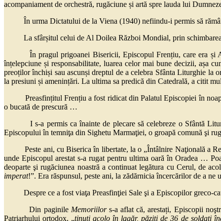
acompaniament de orchestră, rugăciune și artă spre lauda lui Dumnezeu,
În urma Dictatului de la Viena (1940) nefiindu-i permis să rămână l
La sfârșitul celui de Al Doilea Război Mondial, prin schimbarea reg
În pragul prigoanei Bisericii, Episcopul Frențiu, care era și Admin
înțelepciune și responsabilitate, luarea celor mai bune decizii, așa cum
preoților închiși sau ascunși dreptul de a celebra Sfânta Liturghie la or
la presiuni și amenințări. La ultima sa predică din Catedrală, a citit mu
Preasfințitul Frențiu a fost ridicat din Palatul Episcopiei în noaptea
o bucată de prescură …
I s-a permis ca înainte de plecare să celebreze o Sfântă Liturgh
Episcopului în temniţa din Sighetu Marmaţiei, o groapă comună şi rugă
Peste ani, cu Biserica în libertate, la o „Întâlnire Naţională a Reuni
unde Episcopul arestat s-a rugat pentru ultima oară în Oradea … Poa
deoparte şi rugăciunea noastră a continuat legătura cu Cerul, de aco
imperat
!”. Era răspunsul, peste ani, la zădărnicia încercărilor de a ne u
Despre ce a fost viaţa Preasfinţiei Sale şi a Episcopilor greco-catolic
Din paginile
Memoriilor
s-a aflat că, arestați, Episcopii noş
Patriarhului ortodox, „
ţinuţi acolo în lagăr, păziţi de 36 de soldaţi