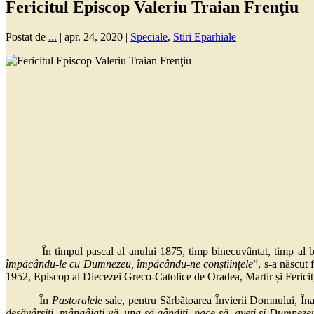
Fericitul Episcop Valeriu Traian Frenţiu
Postat de
...
|
apr. 24, 2020
|
Speciale
,
Stiri Eparhiale
În timpul pascal al anului 1875, timp binecuvântat, timp al bucu
împăcându-le cu Dumnezeu, împăcându-ne conștiințele
”, s-a născut 
1952, Episcop al Diecezei Greco-Catolice de Oradea, Martir și Fericit, 
În
Pastoralele
sale, pentru Sărbătoarea Învierii Domnului, Înal
desăvârșiți, mângâiați-vă, una să gândiți, pace să
aveți și Dumnezeul