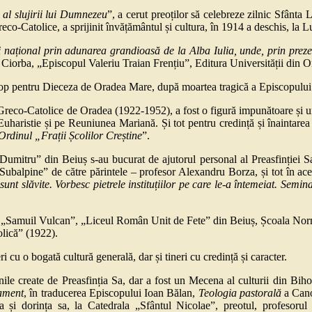
 al slujirii lui Dumnezeu
”, a cerut preoților să celebreze zilnic Sfânta L
 Greco-Catolice, a sprijinit învățământul și cultura, în 1914 a deschis, la
ui național prin adunarea grandioasă de la Alba Iulia, unde, prin prez
 Ciorba, „Episcopul Valeriu Traian Frențiu”, Editura Universității din O
 pentru Dieceza de Oradea Mare, după moartea tragică a Episcopulu
-Catolice de Oradea (1922-1952), a fost o figură impunătoare și un spi
 Euharistie și pe Reuniunea Mariană. Și tot pentru credință și înaintarea
rdinul „Frații Școlilor Creștine
”.
” din Beiuș s-au bucurat de ajutorul personal al Preasfinției Sale, 
e Subalpine” de către părintele – profesor Alexandru Borza, și tot în ace
i sunt slăvite. Vorbesc pietrele instituțiilor pe care le-a întemeiat. Semi
 „Samuil Vulcan”, „Liceul Român Unit de Fete” din Beiuș, Școala Norm
olică” (1922).
 o bogată cultură generală, dar și tineri cu credință și caracter.
ile create de Preasfinția Sa, dar a fost un Mecena al culturii din Biho
ament
, în traducerea Episcopului Ioan Bălan,
Teologia pastorală
a Cano
ea și dorința sa, la Catedrala „Sfântul Nicolae”, preotul, profesoru