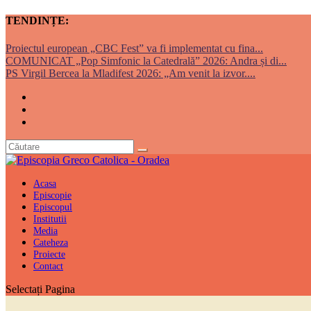
TENDINȚE:
Proiectul european „CBC Fest” va fi implementat cu fina...
COMUNICAT „Pop Simfonic la Catedrală” 2026: Andra și di...
PS Virgil Bercea la Mladifest 2026: „Am venit la izvor....
Acasa
Episcopie
Episcopul
Institutii
Media
Cateheza
Proiecte
Contact
Selectați Pagina