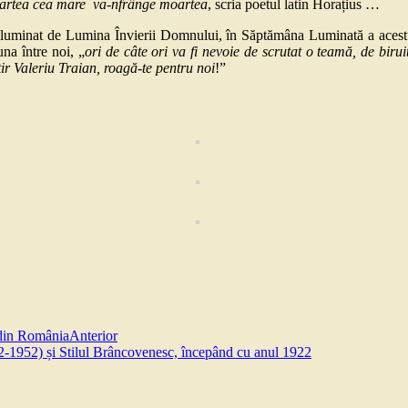
 partea cea mare va-nfrânge moartea
, scria poetul latin Horațius …
nat de Lumina Învierii Domnului, în Săptămâna Luminată a acestui an 
una între noi, „
ori de câte ori va fi nevoie de scrutat o teamă, de biru
ir Valeriu Traian, roagă-te pentru noi
!”
 din România
Anterior
22-1952) și Stilul Brâncovenesc, începând cu anul 1922