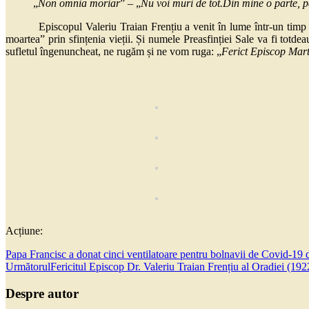
„
Non omnia moriar
” – „
Nu voi muri de tot.Din mine o parte,
Episcopul Valeriu Traian Frențiu a venit în lume într-un timp lumi
moartea” prin sfințenia vieții. Și numele Preasfinției Sale va fi totdea
sufletul îngenuncheat, ne rugăm și ne vom ruga: „
Ferict Episcop Mart
Acțiune:
Papa Francisc a donat cinci ventilatoare pentru bolnavii de Covid-19
Următorul
Fericitul Episcop Dr. Valeriu Traian Frențiu al Oradiei (19
Despre autor