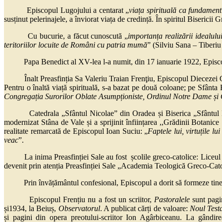
Episcopul Lugojului a centarat „
viața spirituală ca fundament
susținut pelerinajele, a înviorat viața de credință. În spiritul Bisericii
Cu bucurie, a făcut cunoscută „
importanța realizării idealul
teritoriilor locuite de Români cu patria mumă
” (Silviu Sana – Tiberiu
Papa Benedict al XV-lea l-a numit, din 17 ianuarie 1922, Episcop
Înalt Preasfinția Sa Valeriu Traian Frenţiu, Episcopul Diecezei Greco
Pentru o înaltă viață spirituală, s-a bazat pe două coloane; pe Sfânta
Congregația Surorilor Oblate Asumpționiste, Ordinul Notre Dame și O
Catedrala „Sfântul Nicolae” din Oradea și Biserica „Sfântul Dumitru
modernizat Stâna de Vale și a sprijinit înființarea ,,Grădinii Botanic
realitate remarcată de Episcopul Ioan Suciu: „
Faptele lui, virtuțile lu
veac
”.
La inima Preasfinției Sale au fost școlile greco-catolice: Liceul
devenit prin atenția Preasfinției Sale „Academia Teologică Greco-Cat
Prin învățământul confesional, Episcopul a dorit să formeze tineri cu
Episcopul Frențiu nu a fost un scriitor,
Pastoralele
sunt pagin
și1934, la Beiuș,
Observatorul
. A publicat cărți de valoare:
Noul Test
și pagini din opera preotului-scriitor Ion Agârbiceanu. La gândir