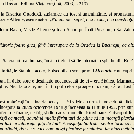
iu Hossu , Editura Viaţa creştină, 2003, p.219).
iserica Ortodoxă, zadarnice au fost şi ameninţările, şi promisiunil
Vasile Aftenie, asemănător: „
Nu am nici suflet, nici
neam, nici conştiinţă
lan, Vasile Aftenie şi Ioan Suciu pe Înalt Preasfinția Sa Valeriu 
ătorie foarte grea, fără întrerupere de la Oradea la Bucureşti, de alt
ra tot mai bolnav, încât a trebuit să fie internat la spitalul din Rucă
utorităţile Statului, acolo, Episcopii au scris primul
Memoriu
care cupri
în dube spre o destinaţie necunoscută de ei – era Sighetu Marmaţiei. 
ie. Nici la sosire, nici în timpul celor aproape cinci ani, cât au fost
 fost îmbrăcaţi în haine de ocnaşi … Și zilele au urmat unele după altele, 
cepută la 28/29 octombrie 1948 şi încheiată la 11 iulie 1952, prin stinge
 suferit de foame, de frig şi din cauza muncilor istovitoare. Episcopul Iu
a faţă de masă, adunând micile fărimituri de pâine să nu meargă pierdu
m fost cu admiraţie faţă de Înalt Preasfinția Sa frate, pentru tăria cu 
remurândă, dar cu o voce care nu-şi pierduse fermitatea,
i-a binecuvânta