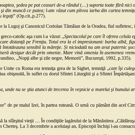
 noaptea, şedea
pe pat ceasuri de-a rândul
(…)
suporta toate fără nici o
că şi din muncă ce putea; l-am văzut cum plivea iarba din curtea temniţ
u legaţi
” (Op.cit.,p.277).
Lugoj şi Canonicul Coriolan Tămâian de la Oradea, fiul sufletesc, iub
reco-catolic aşa cum l-a văzut: „
Spectacolul pe care îl oferea celula 
recare distanţă pe Frenţiu. Totul era la el impresionant: barba albă, f
să întotdeauna sensibil la măreţie. Și niciodată nu am avut puternic şo
cătuiseră desigur decât prin omenie. Mare vină omenia în asemenea vrem
andino, „Nopţi albe şi zile negre, Memorii”, Bucureşti, 1992, p.335).
Unite cu Roma era temniţa grea de la Sighet, temniţă „
care îşi culeg
iua obişnuită, în suflet cu dorul Sfintei Liturghii şi a Sfintei Împărtăşanii
unde nu se ştia atunci de trecerea în veşnicie a marelui şi bunului arhi
” de pe malul Izei, în partea ruteană. O urnă cu pământ din acel Cimit
 sfârşitul vieţii … În condiţiile lagărului de la Mănăstirea „Căldăruşan
Cherteş. La 3 decembrie a aceluiaşi an, Episcopii închişi l-au consacr