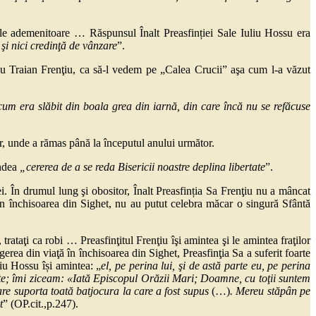
e ademenitoare … Răspunsul Înalt Preasfinției Sale Iuliu Hossu era
 şi nici credinţă de vânzare
”.
Traian Frenţiu, ca să-l vedem pe „Calea Crucii” aşa cum l-a văzut
cum era slăbit din boala grea din iarnă, din care încă nu se refăcuse
r, unde a rămas până la începutul anului următor.
ndea
„cererea de a se reda Bisericii noastre deplina libertate
”.
În drumul lung şi obositor, Înalt Preasfinția Sa Frenţiu nu a mâncat
 în închisoarea din Sighet, nu au putut celebra măcar o singură Sfântă
trataţi ca robi … Preasfinţitul Frenţiu îşi amintea şi le amintea fraţilor
rea din viaţă în închisoarea din Sighet, Preasfinţia Sa a suferit foarte
liu Hossu își amintea: „
el, pe perina lui, şi de astă parte eu, pe perina
te; îmi ziceam: «Iată Episcopul Orăzii Mari; Doamne, cu toţii suntem
care suporta toată batjocura la care a fost supus
(…)
. Mereu stăpân pe
t
” (OP.cit.,p.247).