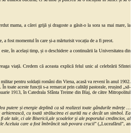
ierdut mama, a cărei grijă și dragoste a găsit-o la sora sa mai mare, la
a fost momentul în care și-a mărturisit vocația de a fi preot.
te, în același timp, și o deschidere a continuării la Universitatea din
ga viață. Credem că aceasta explică felul unic al celebrării Sfintei
ilitar pentru soldații români din Viena, acasă va reveni în anul 1902.
n toate aceste funcții s-a remarcat prin calități pastorale, reușind „
să-
nuarie 1913, în Catedrala Sfânta Treime din Blaj, de către Mitropolitul
ea putere și energie deplină ca să realizezi toate gândurile mărețe …
arhierească, cu toată strălucirea ei aurită nu e decât un simbol. Ea
 ale tale, ci ale Bisericii,ale școalelor și ale poporului credincios, al
lele Aceluia care a fost îmbrâncit sub povara crucii
” („Luceafărul”, an