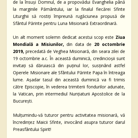
de la însuși Domnul, de a propovădui Evanghelia până
la marginile Pământului, iar la finalul fiecărei Sfinte
Liturghii să rostiți împreună rugăciunea propusă de
Sfântul Părinte pentru Luna Misionară Extraordinară.
Un alt moment solemn dedicat acestui scop este
Ziua
Mondială a Misiunilor,
din data de
20 octombrie
2019,
precedată de Veghea Misionară, din seara zilei de
19 octombrie a.c. În această duminică, credincioșii sunt
invitați să dăruiască din puținul lor, susținând astfel
Operele Misionare ale Sfântului Părinte Papa în întreaga
lume. Așadar tasul din această duminică va fi trimis
către Episcopie, în vederea trimiterii fondurilor adunate,
la Vatican, prin intermediul Nunțiaturii Apostolice de la
București.
Mulțumindu-vă tuturor pentru activitatea misionară, vă
încredințez Maicii Sfinte, invocând asupra tuturor darul
Preasfântului Spirit!