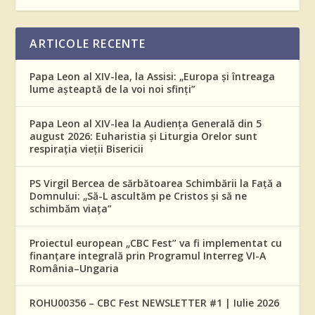
ARTICOLE RECENTE
Papa Leon al XIV-lea, la Assisi: „Europa și întreaga
lume așteaptă de la voi noi sfinți”
Papa Leon al XIV-lea la Audiența Generală din 5
august 2026: Euharistia și Liturgia Orelor sunt
respirația vieții Bisericii
PS Virgil Bercea de sărbătoarea Schimbării la Față a
Domnului: „Să-L ascultăm pe Cristos și să ne
schimbăm viața”
Proiectul european „CBC Fest” va fi implementat cu
finanțare integrală prin Programul Interreg VI-A
România–Ungaria
ROHU00356 – CBC Fest NEWSLETTER #1 | Iulie 2026