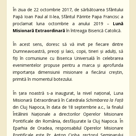
În ziua de 22 octombrie 2017, de sărbătoarea Sfântului
Papă Ioan Paul al II-lea, Sfântul Părinte Papa Francisc a
proclamat luna octombrie a anului 2019 –
Lună
Misionară Extraordinară
în întreaga Biserică Catolică.
În acest sens, doresc să vă invit pe fiecare dintre
Dumneavoastră, preoți și laici, copii, tineri și adulți, să
fiți în comuniune cu Biserica Universală în celebrarea
evenimentelor propuse pentru a marca și aprofunda
importanța dimensiunii misionare a fiecărui creștin,
primită în momentul botezului.
În țara noastră s-a inaugurat, la nivel național, Luna
Misionară Extraordinară în Catedrala
Schimbarea la Față
din Cluj Napoca, în data de 18 septembrie a.c., la finalul
Întâlnirii Naționale a directorilor Operelor Misionare
Pontificale din România, desfășurate la Cluj Napoca. În
Eparhia de Oradea, responsabilul Operelor Misionare
Pontificale este Pr. Anton Cioba, rectorul Seminarului