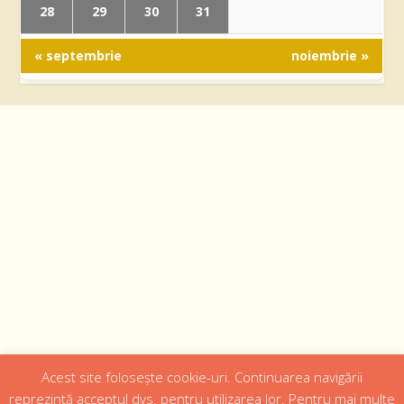
28
29
30
31
« septembrie
noiembrie »
Acest site folosește cookie-uri. Continuarea navigării
Designed by
Web Design 4Us Consulting
|
reprezintă acceptul dvs. pentru utilizarea lor. Pentru mai multe