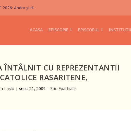
026: Andra și di...
ACASA
EPISCOPIE
EPISCOPUL
INSTITUTII
A ÎNTÂLNIT CU REPREZENTANTII
 CATOLICE RASARITENE,
ian Laslo
|
sept. 21, 2009
|
Stiri Eparhiale