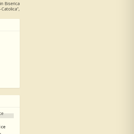
in Biserica
Catolica”,
ice
,