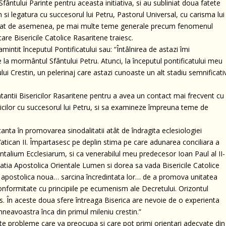
fântului Parinte pentru aceasta initiativa, si au subliniat doua fatete
n si legatura cu succesorul lui Petru, Pastorul Universal, cu carisma lui
entrat de asemenea, pe mai multe teme generale precum fenomenul
care Bisericile Catolice Rasaritene traiesc.
amintit începutul Pontificatului sau: “Întâlnirea de astazi îmi
 la mormântul Sfântului Petru. Atunci, la începutul pontificatului meu
ului Crestin, un pelerinaj care astazi cunoaste un alt stadiu semnificati
ntantii Bisericilor Rasaritene pentru a avea un contact mai frecvent cu
icilor cu succesorul lui Petru, si sa examineze împreuna teme de
ta în promovarea sinodalitatii atât de îndragita eclesiologiei
Vatican II. Împartasesc pe deplin stima pe care adunarea conciliara a
talium Ecclesiarum, si ca venerabilul meu predecesor Ioan Paul al II-
atia Apostolica Orientale Lumen si dorea sa vada Bisericile Catolice
re apostolica noua… sarcina încredintata lor… de a promova unitatea
 conformitate cu principiile pe ecumenism ale Decretului. Orizontul
s. În aceste doua sfere întreaga Biserica are nevoie de o experienta
mneavoastra înca din primul mileniu crestin.”
ceste probleme care va preocupa si care pot primi orientari adecvate din