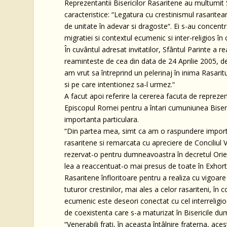
Reprezentantii Bisericilor Rasaritene au multumit S
caracteristice: “Legatura cu crestinismul rasaritea
de unitate în adevar si dragoste“. Ei s-au conc
migratiei si contextul ecumenic si inter-religios în 
În cuvântul adresat invitatilor, Sfântul Parinte a re
reaminteste de cea din data de 24 Aprilie 2005, de
am vrut sa întreprind un pelerinaj în inima Rasarit
si pe care intentionez sa-l urmez.“
A facut apoi referire la cererea facuta de repreze
Episcopul Romei pentru a întari cumuniunea Biser
importanta particulara.
“Din partea mea, simt ca am o raspundere importan
rasaritene si remarcata cu apreciere de Conciliul 
rezervat-o pentru dumneavoastra în decretul Orien
lea a reaccentuat-o mai presus de toate în Exhort
Rasaritene înfloritoare pentru a realiza cu vigoa
tuturor crestinilor, mai ales a celor rasariteni, în
ecumenic este deseori conectat cu cel interreligio
de coexistenta care s-a maturizat în Bisericile du
“Venerabili frati, în aceasta întâlnire fraterna, a