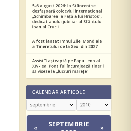
5-6 august 2026: la Stânceni se
desfășoară colocviul internațional
„Schimbarea la Față a lui Hristos”,
dedicat anului jubiliar al Sfântului
Ioan al Crucii
A fost lansat Imnul Zilei Mondiale
a Tineretului de la Seul din 2027
Assisi îl așteaptă pe Papa Leon al
XIV-lea. Pontiful încurajează tinerii
să viseze la „lucruri mărețe”
CALENDAR ARTICOLE
SEPTEMBRIE
«
»