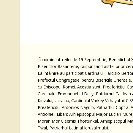
“În dimineata zilei de 19 Septembrie, Benedict al XVI
Bisericilor Rasaritene, raspunzând astfel unor cerer
La întâlnire au participat Cardinalul Tarcisio Berto
Prefectul Congregatiei pentru Bisericile Orientale, 
cu Episcopul Romei. Acestia sunt: Preafericitul Card
Cardinalul Emmanuel III Delly, Patriarhul Caldean 
Kievului, Ucraina; Cardinalul Varkey Vithayathil 
Preafericitul Antonios Naguib, Patriarhul Copt al Al
Antiohiei, Liban; Arhiepiscopul Major Lucian Mures
Moran Mor Cleemis Thottunkal, Arhiepiscopul Majo
Twal, Patriarhul Latin al Ierusalimului.