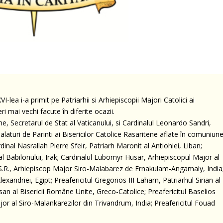
-lea i-a primit pe Patriarhii si Arhiepiscopii Majori Catolici ai
i mai vechi facute în diferite ocazii.
ne, Secretarul de Stat al Vaticanului, si Cardinalul Leonardo Sandri,
alaturi de Parinti ai Bisericilor Catolice Rasaritene aflate în comuniun
inal Nasrallah Pierre Sfeir, Patriarh Maronit al Antiohiei, Liban;
al Babilonului, Irak; Cardinalul Lubomyr Husar, Arhiepiscopul Major al
C.SS.R., Arhiepiscop Major Siro-Malabarez de Ernakulam-Angamaly, India
exandriei, Egipt; Preafericitul Gregorios III Laham, Patriarhul Sirian al
an al Bisericii Române Unite, Greco-Catolice; Preafericitul Baselios
r al Siro-Malankarezilor din Trivandrum, India; Preafericitul Fouad