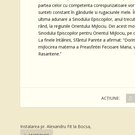
partea celor cu competenta corespunzatoare vor fi
sunteti constant în gândurile si rugaciunile mele. În
ultima adunare a Sinodului Episcopilor, anul trecu
rând, la regiunile Orientului Mijlociu. Din acest 
Sinodului Episcopilor pentru Orientul Mijlociu, pe
La finele întâlnirii, Sfântul Parinte a afirmat: “Do
mijlocirea materna a Preasfintei Fecioare Maria, v
Rasaritene.”
ACȚIUNE:
Instalarea pr. Alexandru Fit la Bocsa,