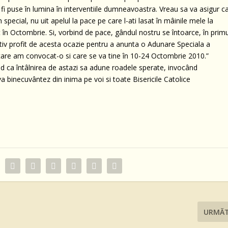
 puse în lumina în interventiile dumneavoastra. Vreau sa va asigur c
 special, nu uit apelul la pace pe care l-ati lasat în mâinile mele la
t în Octombrie. Si, vorbind de pace, gândul nostru se întoarce, în primu
motiv profit de acesta ocazie pentru a anunta o Adunare Speciala a
 care am convocat-o si care se va tine în 10-24 Octombrie 2010.”
rind ca întâlnirea de astazi sa adune roadele sperate, invocând
a binecuvântez din inima pe voi si toate Bisericile Catolice
URMĂ