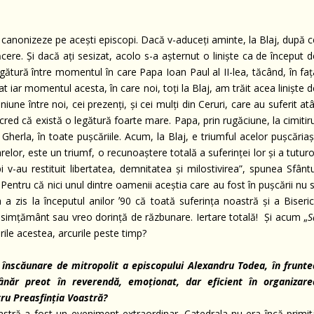
-i canonizeze pe acești episcopi. Dacă v-aduceți aminte, la Blaj, după 
ere. Și dacă ați sesizat, acolo s-a așternut o liniște ca de început d
gătură între momentul în care Papa Ioan Paul al II-lea, tăcând, în faț
 iar momentul acesta, în care noi, toți la Blaj, am trăit acea liniște 
une între noi, cei prezenți, și cei mulți din Ceruri, care au suferit at
cred că există o legătură foarte mare. Papa, prin rugăciune, la cimitir
a Gherla, în toate pușcăriile. Acum, la Blaj, e triumful acelor pușcăriaș
arelor, este un triumf, o recunoaștere totală a suferinței lor și a tutur
i v-au restituit libertatea, demnitatea și milostivirea”, spunea Sfânt
 Pentru că nici unul dintre oamenii aceștia care au fost în pușcării nu 
a zis la începutul anilor ʼ90 că toată suferința noastră și a Biserici
n simțământ sau vreo dorință de răzbunare. Iertare totală! Și acum „
S
rile acestea, arcurile peste timp?
 înscăunare de mitropolit a episcopului Alexandru Todea, în frunte
năr preot în reverendă, emoționat, dar eficient în organizare
u Preasfinția Voastră?
astră a fost un eveniment extraordinar. Catedrala nu era încă primit