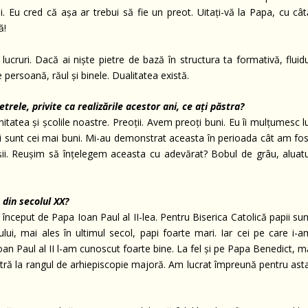
u cred că așa ar trebui să fie un preot. Uitați-vă la Papa, cu cât
ă!
ucruri. Dacă ai niște pietre de bază în structura ta formativă, fluidu
e persoană, răul și binele. Dualitatea există.
etrele, privite ca realizările acestor ani, ce ați păstra?
itatea și școlile noastre. Preoții. Avem preoți buni. Eu îi mulțumesc l
 sunt cei mai buni. Mi-au demonstrat aceasta în perioada cât am fos
oșii. Reușim să înțelegem aceasta cu adevărat? Bobul de grâu, aluatu
 din secolul XX?
a început de Papa Ioan Paul al II-lea. Pentru Biserica Catolică papii su
lui, mai ales în ultimul secol, papi foarte mari. Iar cei pe care i-a
an Paul al II l-am cunoscut foarte bine. La fel și pe Papa Benedict, m
stră la rangul de arhiepiscopie majoră. Am lucrat împreună pentru asta