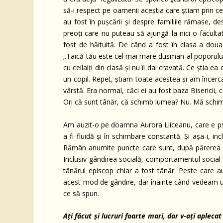
să-i respect pe oamenii aceștia care știam prin ce
au fost în pușcării și despre familiile rămase, de
preoți care nu puteau să ajungă la nici o facul
fost de hăituită. De când a fost în clasa a doua
„Taică-tău este cel mai mare dușman al poporului”.
cu ceilalți din clasă și nu îi dai cravată. Ce știa 
un copil. Repet, știam toate acestea și am încerc
vârstă. Era normal, căci ei au fost baza Bisericii,
Ori că sunt tânăr, că schimb lumea? Nu. Mă schi
Am auzit-o pe doamna Aurora Liiceanu, care e p
a fi fluidă și în schimbare constantă. Și așa-i, 
Rămân anumite puncte care sunt, după părerea 
Inclusiv gândirea socială, comportamentul social ș
tânărul episcop chiar a fost tânăr. Peste care a
acest mod de gândire, dar înainte când vedeam un
ce să spun.
Ați făcut și lucruri foarte mari, dar v-ați apleca