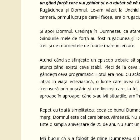
un gând forță care v-a ghidat și v-a ajutat să vă
Rugăciunea și Domnul. Le-am văzut la Unchiul,
cameră, primul lucru pe care-l făcea, era o rugăciu
Și apoi Domnul. Credința în Dumnezeu ca atare
Gândurile mele de forță au fost rugăciunea și Do
trec și de momentele de foarte mare încercare.
Atunci când se sfințește un episcop trebuie să 
atunci când există ceva stabil. Pleci de la ceva ș
gândești ceva programatic. Totul era nou. Cu atâ
intrat în viața ecleziastică, o lume care avea r
trecuseră prin pușcărie și credincioși care, la fel,
aproape în aproape, când s-au ivit situațiile, am î
Repet cu toată simplitatea, ceea ce bunul Dumneze
merg. Domnul este cel care binecuvântează. Nu a
Este o simplă aniversare de 25 de ani. Nu sunt un
Mă bucur că S-a folosit de mine Dumnezeu și-I c