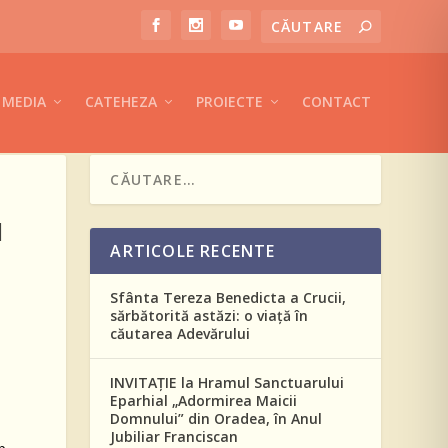
MEDIA
CATEHEZA
PROIECTE
CONTACT
I
ARTICOLE RECENTE
Sfânta Tereza Benedicta a Crucii,
sărbătorită astăzi: o viață în
căutarea Adevărului
INVITAȚIE la Hramul Sanctuarului
Eparhial „Adormirea Maicii
Domnului” din Oradea, în Anul
Jubiliar Franciscan