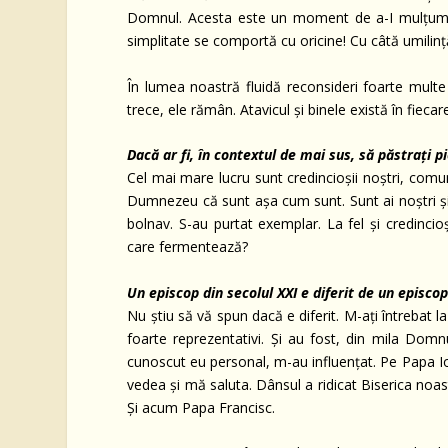
Domnul. Acesta este un moment de a-I mulțumi. E
simplitate se comportă cu oricine! Cu câtă umilinț
În lumea noastră fluidă reconsideri foarte multe l
trece, ele rămân. Atavicul și binele există în fiecar
Dacă ar fi, în contextul de mai sus, să păstrați pi
Cel mai mare lucru sunt credincioșii noștri, comun
Dumnezeu că sunt așa cum sunt. Sunt ai noștri și
bolnav. S-au purtat exemplar. La fel și credinci
care fermentează?
Un episcop din secolul XXI e diferit de un episcop
Nu știu să vă spun dacă e diferit. M-ați întrebat l
foarte reprezentativi. Și au fost, din mila Domnu
cunoscut eu personal, m-au influențat. Pe Papa Io
vedea și mă saluta. Dânsul a ridicat Biserica noa
Și acum Papa Francisc.