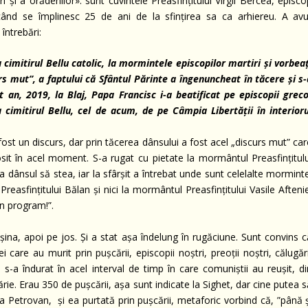
i și a orădenilor»: sunt cuvintele Preasfințitului Virgil Bercea, episc
nd se împlinesc 25 de ani de la sfințirea sa ca arhiereu. A avu
întrebări:
la cimitirul Bellu catolic, la mormintele episcopilor martiri și vorbea
rs mut”, a faptului că Sfântul Părinte a îngenuncheat în tăcere și s-
 an, 2019, la Blaj, Papa Francisc i-a beatificat pe episcopii greco
cimitirul Bellu, cel de acum, de pe Câmpia Libertății în interioru
fost un discurs, dar prin tăcerea dânsului a fost acel „discurs mut” ca
osit în acel moment. S-a rugat cu pietate la mormântul Preasfințitulu
 dânsul să stea, iar la sfârșit a întrebat unde sunt celelalte mormint
asfințitului Bălan și nici la mormântul Preasfințitului Vasile Aftenie
n program!”.
, apoi pe jos. Și a stat așa îndelung în rugăciune. Sunt convins c
i care au murit prin pușcării, episcopii noștri, preoții noștri, călugăr
e s-a îndurat în acel interval de timp în care comuniștii au reușit, d
e. Erau 350 de pușcării, așa sunt indicate la Sighet, dar cine putea s
etrovan, și ea purtată prin pușcării, metaforic vorbind că, ”până ș