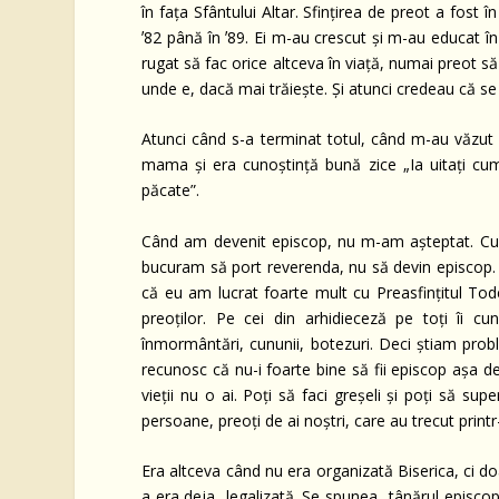
în fața Sfântului Altar. Sfințirea de preot a fost î
ʼ82 până în ʼ89. Ei m-au crescut și m-au educat î
rugat să fac orice altceva în viață, numai preot să 
unde e, dacă mai trăiește. Și atunci credeau că se
Atunci când s-a terminat totul, când m-au văzut
mama și era cunoștință bună zice „Ia uitați cum 
păcate”.
Când am devenit episcop, nu m-am așteptat. Cum 
bucuram să port reverenda, nu să devin episcop. 
că eu am lucrat foarte mult cu Preasfințitul Tod
preoților. Pe cei din arhidieceză pe toți îi 
înmormântări, cununii, botezuri. Deci știam prob
recunosc că nu-i foarte bine să fii episcop așa de
vieții nu o ai. Poți să faci greșeli și poți să su
persoane, preoți de ai noștri, care au trecut print
Era altceva când nu era organizată Biserica, ci doa
a era deja legalizată. Se spunea „tânărul episco