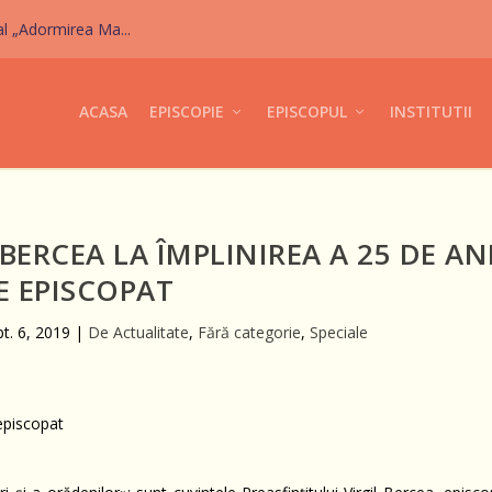
al „Adormirea Ma...
ACASA
EPISCOPIE
EPISCOPUL
INSTITUTII
 BERCEA LA ÎMPLINIREA A 25 DE AN
E EPISCOPAT
t. 6, 2019
|
De Actualitate
,
Fără categorie
,
Speciale