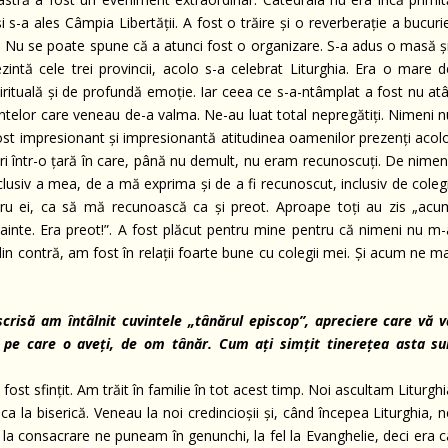
-a ales Câmpia Libertății. A fost o trăire și o reverberație a bucurie
tă. Nu se poate spune că a atunci fost o organizare. S-a adus o masă ș
intă cele trei provincii, acolo s-a celebrat Liturghia. Era o mare d
rituală și de profundă emoție. Iar ceea ce s-a-ntâmplat a fost nu atâ
ntelor care veneau de-a valma. Ne-au luat total nepregătiți. Nimeni n
ost impresionant și impresionantă atitudinea oamenilor prezenți acolo
beri într-o țară în care, până nu demult, nu eram recunoscuți. De nimen
nclusiv a mea, de a mă exprima și de a fi recunoscut, inclusiv de coleg
entru ei, ca să mă recunoască ca și preot. Aproape toți au zis „acu
nainte. Era preot!”. A fost plăcut pentru mine pentru că nimeni nu m-
in contră, am fost în relații foarte bune cu colegii mei. Și acum ne m
scrisă am întâlnit cuvintele „tânărul episcop”, apreciere care vă v
ii pe care o aveți, de om tânăr. Cum ați simțit tinerețea asta su
 sfințit. Am trăit în familie în tot acest timp. Noi ascultam Liturghi
a la biserică. Veneau la noi credincioșii și, când începea Liturghia, 
la consacrare ne puneam în genunchi, la fel la Evanghelie, deci era c