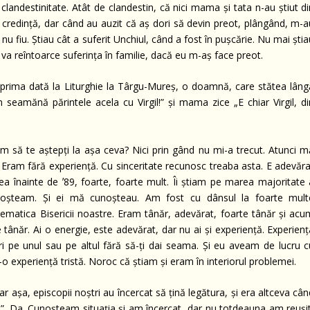
n clandestinitate. Atât de clandestin, că nici mama și tata n-au știut d
n credință, dar când au auzit că aș dori să devin preot, plângând, m-a
nu fiu. Știau cât a suferit Unchiul, când a fost în pușcărie. Nu mai ști
 va reîntoarce suferința în familie, dacă eu m-aș face preot.
 prima dată la Liturghie la Târgu-Mureș, o doamnă, care stătea lâng
seamănă părintele acela cu Virgil!” și mama zice „E chiar Virgil, di
să te aștepți la așa ceva? Nici prin gând nu mi-a trecut. Atunci m
Eram fără experiență. Cu sinceritate recunosc treaba asta. E adevăra
ea înainte de ʼ89, foarte, foarte mult. Îi știam pe marea majoritate 
cunoșteam. Și ei mă cunoșteau. Am fost cu dânsul la foarte mult
lematica Bisericii noastre. Eram tânăr, adevărat, foarte tânăr și acu
 tânăr. Ai o energie, este adevărat, dar nu ai și experiență. Experien
peri pe unul sau pe altul fără să-ți dai seama. Și eu aveam de lucru c
r-o experiență tristă. Noroc că știam și eram în interiorul problemei.
r așa, episcopii noștri au încercat să țină legătura, și era altceva câ
p”. Da. Cunoșteam situația și am încercat, dar nu totdeauna am reușit