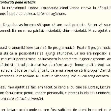
 conturați până astăzi?
 la Preasfințitul Todea. Totdeauna când venea cineva la dânsul î
ne. Înainte de a pleca, la fel: o rugăciune.
. Degeaba aș încerca să spun că am avut proiecte. Sincer vă spun
mnul. Ele nu m-au părăsit niciodată, chiar niciodată. M-au ajutat s
spună o anumită idee care să fie programatică. Poate fi programatic
i știi că ai posibilitatea să ajungi altundeva. La noi era imposibil s
t mai mult pentru mine, că lucrasem în cercetare, inginer agronom. A
ădăcini și o tradiție transmise de către acești fenomenali preoți car
 au suferit foarte mult. Și vii tu care nu aveai ce să-ți propui. Dar, d
ncercat să le rezolvăm. Nu sunt un vizionar și nici nu-mi arog aceasta.
u m-a ajutat să fac, am făcut. Și când ai cu cine să lucrezi, lucruril
m făcut nimic pentru mărire personală, ci pentru lauda lui Dumnezeu
 om care să facă aniversări.
er iertare acolo unde nu am fost suficient de atent în raport cu el