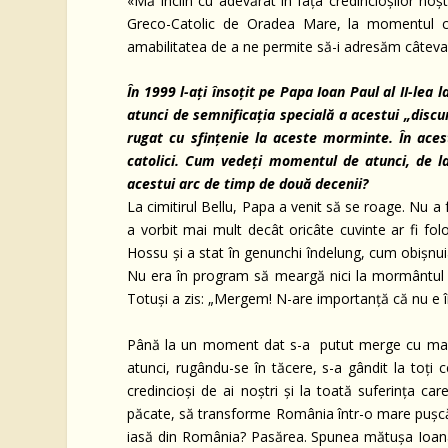
«Mă înclin cu adevărat în fața credincioșilor noștr
Greco-Catolic de Oradea Mare, la momentul câ
amabilitatea de a ne permite să-i adresăm câteva 
În 1999 l-ați însoțit pe Papa Ioan Paul al II-lea 
atunci de semnificația specială a acestui „discu
rugat cu sfințenie la aceste morminte. În acest
catolici. Cum vedeți momentul de atunci, de la 
acestui arc de timp de două decenii?
La cimitirul Bellu, Papa a venit să se roage. Nu a 
a vorbit mai mult decât oricâte cuvinte ar fi fol
Hossu și a stat în genunchi îndelung, cum obișnuia
Nu era în program să meargă nici la mormântul Pre
Totuși a zis: „Mergem! N-are importanță că nu e î
Până la un moment dat s-a putut merge cu mașina
atunci, rugându-se în tăcere, s-a gândit la toți ce
credincioși de ai noștri și la toată suferința car
păcate, să transforme România într-o mare pușcări
iasă din România? Pasărea. Spunea mătușa Ioana P