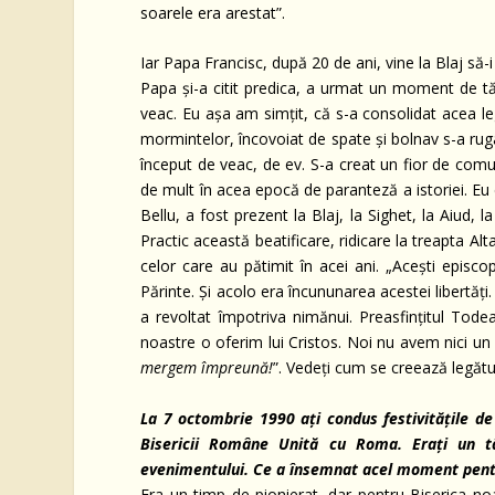
soarele era arestat”.
Iar Papa Francisc, după 20 de ani, vine la Blaj să
Papa și-a citit predica, a urmat un moment de tăc
veac. Eu așa am simțit, că s-a consolidat acea le
mormintelor, încovoiat de spate și bolnav s-a rugat
început de veac, de ev. S-a creat un fior de comuni
de mult în acea epocă de paranteză a istoriei. Eu 
Bellu, a fost prezent la Blaj, la Sighet, la Aiud, l
Practic această beatificare, ridicare la treapta Alt
celor care au pătimit în acei ani. „Acești episcop
Părinte. Și acolo era încununarea acestei libertăți.
a revoltat împotriva nimănui. Preasfințitul Todea 
noastre o oferim lui Cristos. Noi nu avem nici u
mergem împreună!
”. Vedeți cum se creează legătu
La 7 octombrie 1990 ați condus festivitățile de
Bisericii Române Unită cu Roma. Erați un tâ
evenimentului. Ce a însemnat acel moment pentr
Era un timp de pionierat, dar pentru Biserica no