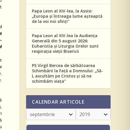
op
t
Papa Leon al XIV-lea, la Assisi:
„Europa și întreaga lume așteaptă
de la voi noi sfinți”
ți
a
Papa Leon al XIV-lea la Audiența
-
Generală din 5 august 2026:
Euharistia și Liturgia Orelor sunt
l
respirația vieții Bisericii
re
PS Virgil Bercea de sărbătoarea
i
Schimbării la Față a Domnului: „Să-
e.
L ascultăm pe Cristos și să ne
.
schimbăm viața”
ă
CALENDAR ARTICOLE
i,
in
ă
i