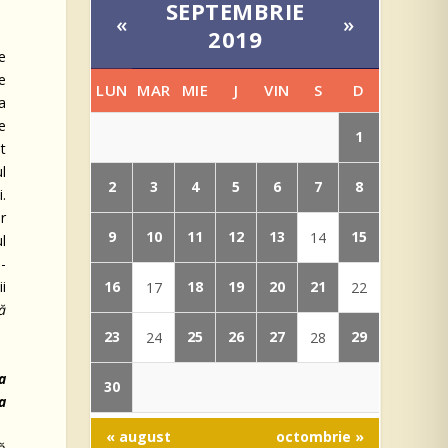
SEPTEMBRIE
«
»
2019
ce
e
LUN
MAR
MIE
J
VIN
S
D
a
de
1
ât
ul
2
3
4
5
6
7
8
i.
or
9
10
11
12
13
15
14
ul
s-
i
16
18
19
20
21
17
22
ă
23
25
26
27
29
24
28
a
30
a
« august
octombrie »
ă