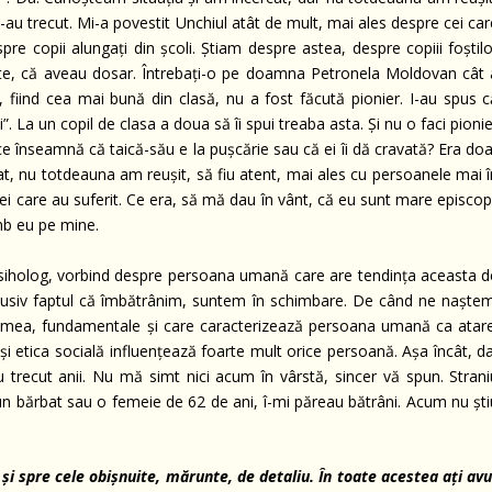
-au trecut. Mi-a povestit Unchiul atât de mult, mai ales despre cei ca
spre copii alungați din școli. Știam despre astea, despre copiii foștil
tate, că aveau dosar. Întrebați-o pe doamna Petronela Moldovan cât 
, fiind cea mai bună din clasă, nu a fost făcută pionier. I-au spus c
 La un copil de clasa a doua să îi spui treaba asta. Și nu o faci pioni
ea ce înseamnă că taică-său e la pușcărie sau că ei îi dă cravată? Era do
at, nu totdeauna am reușit, să fiu atent, mai ales cu persoanele mai î
 cei care au suferit. Ce era, să mă dau în vânt, că eu sunt mare episco
mb eu pe mine.
siholog, vorbind despre persoana umană care are tendința aceasta d
inclusiv faptul că îmbătrânim, suntem în schimbare. De când ne naștem
mea, fundamentale și care caracterizează persoana umană ca atare
i etica socială influențează foarte mult orice persoană. Așa încât, da
u trecut anii. Nu mă simt nici acum în vârstă, sincer vă spun. Strani
 bărbat sau o femeie de 62 de ani, î-mi păreau bătrâni. Acum nu ști
t și spre cele obișnuite, mărunte, de detaliu. În toate acestea ați av