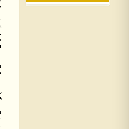
i
i,
e
t
u
.
i.
i,
m
a
ai
a
b
a
ne
a