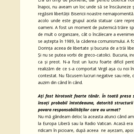
înapoi, nu aveam un loc unde să se înscăuneze și s
regăsirii libertății Bisericii noastre nemaipomeni
acolo unde este grupul acela statuar care reprez
oameni. A fost un moment de puternică trăire spi
de mult o organizare, cât o încălecare a evenime
se aștepta în 1989, la căderea comunismului. A f
Dorința aceea de libertate și bucuria de a trăi li
Și nu se putea vorbi de greco-catolici. Bucuria, i
ca și preot. N-a fost un lucru foarte dificil p
realizăm de ce s-a comportat Virgil așa cu noi î
contestat. Nu făcusem lucruri negative sau rele, d
auzim din când în când.
Ați fost hirotonit foarte tânăr. În toată presa 
însoți probabil întotdeauna, datorită structur
povara responsabilităților care au urmat?
Nu mă gândeam deloc la aceasta atunci când am fost
la Europa Liberă sau la Radio Vatican. Acasă era c
ridicam în picioare, după aceea ne așezam, apoi 