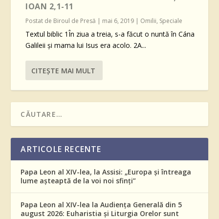
IOAN 2,1-11
Postat de
Biroul de Presă
|
mai 6, 2019
|
Omilii
,
Speciale
Textul biblic 1În ziua a treia, s-a făcut o nuntă în Cána
Galileii şi mama lui Isus era acolo. 2A...
CITEŞTE MAI MULT
ARTICOLE RECENTE
Papa Leon al XIV-lea, la Assisi: „Europa și întreaga
lume așteaptă de la voi noi sfinți”
Papa Leon al XIV-lea la Audiența Generală din 5
august 2026: Euharistia și Liturgia Orelor sunt