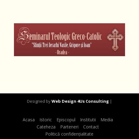
Designed by
Web Design 4Us Consulting
|
Acasa
Istoric
Episcopul
Institutii
Media
Cateheza
Parteneri
Contact
Politică confidențialitate