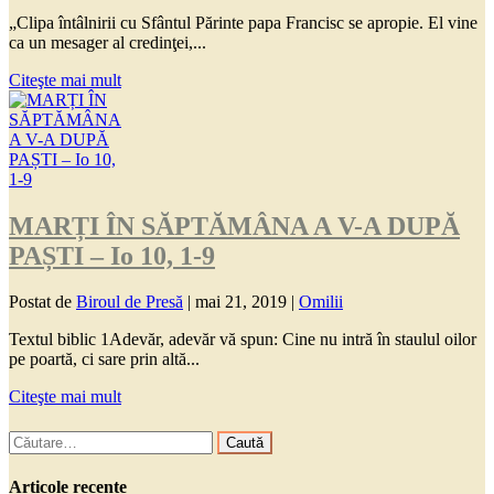
„Clipa întâlnirii cu Sfântul Părinte papa Francisc se apropie. El vine
ca un mesager al credinţei,...
Citeşte mai mult
MARȚI ÎN SĂPTĂMÂNA A V-A DUPĂ
PAȘTI – Io 10, 1-9
Postat de
Biroul de Presă
|
mai 21, 2019
|
Omilii
Textul biblic 1Adevăr, adevăr vă spun: Cine nu intră în staulul oilor
pe poartă, ci sare prin altă...
Citeşte mai mult
Caută
după:
Articole recente