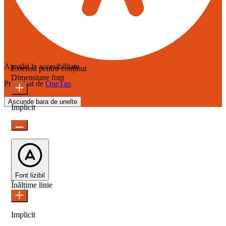
Ajustări la accesibilitate
Extensii pentru conținut
Dimensiune font
Propulsat de
OneTap
Ascunde bara de unelte
Implicit
Font lizibil
Înălțime linie
Implicit