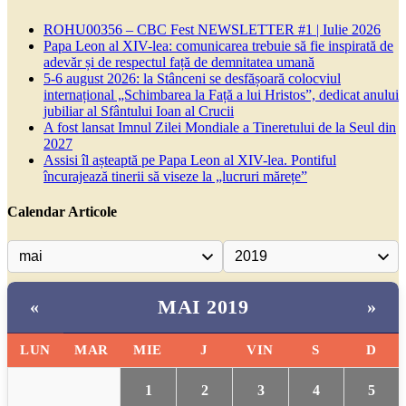
ROHU00356 – CBC Fest NEWSLETTER #1 | Iulie 2026
Papa Leon al XIV-lea: comunicarea trebuie să fie inspirată de
adevăr și de respectul față de demnitatea umană
5-6 august 2026: la Stânceni se desfășoară colocviul
internațional „Schimbarea la Față a lui Hristos”, dedicat anului
jubiliar al Sfântului Ioan al Crucii
A fost lansat Imnul Zilei Mondiale a Tineretului de la Seul din
2027
Assisi îl așteaptă pe Papa Leon al XIV-lea. Pontiful
încurajează tinerii să viseze la „lucruri mărețe”
Calendar Articole
MAI 2019
«
»
LUN
MAR
MIE
J
VIN
S
D
1
2
3
4
5