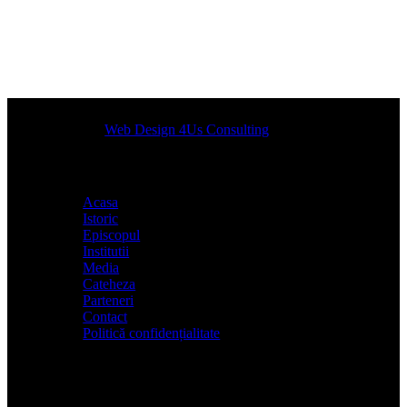
Designed by
Web Design 4Us Consulting
|
Acasa
Istoric
Episcopul
Institutii
Media
Cateheza
Parteneri
Contact
Politică confidențialitate