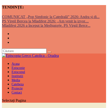
TENDINȚE:
COMUNICAT „Pop Simfonic la Catedrală” 2026: Andra și di...
PS Virgil Bercea la Mladifest 2026: „Am venit la izvor....
Mladifest 2026 a început la Medjugorje. PS Virgil Berce...
Acasa
Episcopie
Episcopul
Institutii
Media
Cateheza
Proiecte
Contact
Selectați Pagina