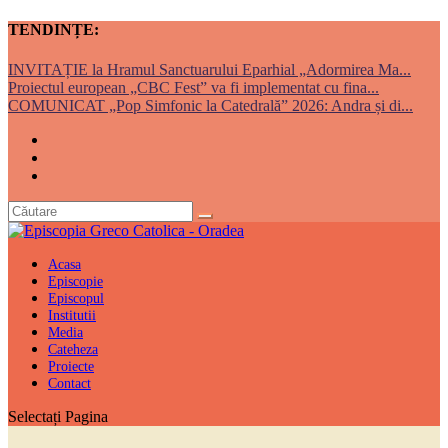
TENDINȚE:
INVITAȚIE la Hramul Sanctuarului Eparhial „Adormirea Ma...
Proiectul european „CBC Fest” va fi implementat cu fina...
COMUNICAT „Pop Simfonic la Catedrală” 2026: Andra și di...
Acasa
Episcopie
Episcopul
Institutii
Media
Cateheza
Proiecte
Contact
Selectați Pagina