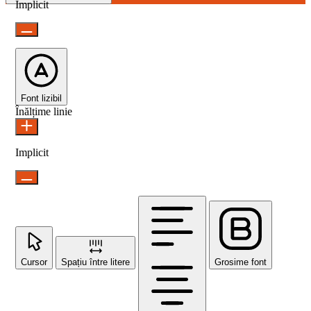
Implicit
Font lizibil
Înălțime linie
Implicit
Cursor
Spațiu între litere
Grosime font