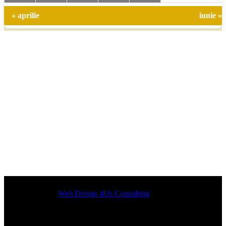
« aprilie
iunie »
Designed by
Web Design 4Us Consulting
|