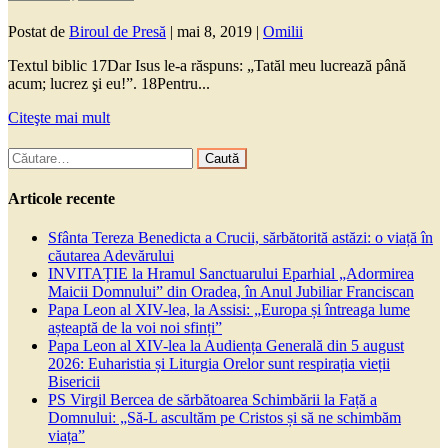
Postat de
Biroul de Presă
|
mai 8, 2019
|
Omilii
Textul biblic 17Dar Isus le-a răspuns: „Tatăl meu lucrează până
acum; lucrez şi eu!”. 18Pentru...
Citeşte mai mult
Caută
după:
Articole recente
Sfânta Tereza Benedicta a Crucii, sărbătorită astăzi: o viață în
căutarea Adevărului
INVITAȚIE la Hramul Sanctuarului Eparhial „Adormirea
Maicii Domnului” din Oradea, în Anul Jubiliar Franciscan
Papa Leon al XIV-lea, la Assisi: „Europa și întreaga lume
așteaptă de la voi noi sfinți”
Papa Leon al XIV-lea la Audiența Generală din 5 august
2026: Euharistia și Liturgia Orelor sunt respirația vieții
Bisericii
PS Virgil Bercea de sărbătoarea Schimbării la Față a
Domnului: „Să-L ascultăm pe Cristos și să ne schimbăm
viața”