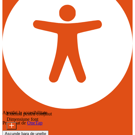
Ajustări la accesibilitate
Extensii pentru conținut
Dimensiune font
Propulsat de
OneTap
Ascunde bara de unelte