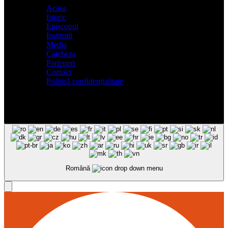
Acasa
Istoric
Episcopul
Institutii
Media
Cateheza
Parteneri
Contact
Politică confidențialitate
Română