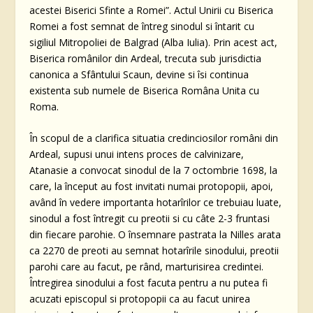
acestei Biserici Sfinte a Romei”. Actul Unirii cu Biserica
Romei a fost semnat de întreg sinodul si întarit cu
sigiliul Mitropoliei de Balgrad (Alba Iulia). Prin acest act,
Biserica românilor din Ardeal, trecuta sub jurisdictia
canonica a Sfântului Scaun, devine si îsi continua
existenta sub numele de Biserica Româna Unita cu
Roma.
În scopul de a clarifica situatia credinciosilor români din
Ardeal, supusi unui intens proces de calvinizare,
Atanasie a convocat sinodul de la 7 octombrie 1698, la
care, la început au fost invitati numai protopopii, apoi,
având în vedere importanta hotarîrilor ce trebuiau luate,
sinodul a fost întregit cu preotii si cu câte 2-3 fruntasi
din fiecare parohie. O însemnare pastrata la Nilles arata
ca 2270 de preoti au semnat hotarîrile sinodului, preotii
parohi care au facut, pe rând, marturisirea credintei.
Întregirea sinodului a fost facuta pentru a nu putea fi
acuzati episcopul si protopopii ca au facut unirea