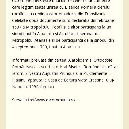
octombrie 1698 este unul dintre cele trei documente
care legitimizeaza unirea cu Biserica Romei a clerului
român si a credinciosilor ortodocsi din Transilvania.
Celelalte doua documente sunt declaratia din februarie
1697 a Mitropolitului Teofil si a altor participanti la un
sinod tinut în Alba Iulia si Actul Unirii semnat de
Mitropolitul Atanasie si de participantii de la sinodul din
4 septembrie 1700, tinut la Alba Iulia.
Informatii preluate din cartea „Catolicism si Ortodoxie
Româneasca – scurt istoric al Bisericii Române Unite”, a
Ierom. Silvestru Augustin Prundus si a Pr. Clemente
Plaianu, aparuta la Casa de Editura Viata Crestina, Cluj-
Napoca, 1994. (bru.ro)
Sursa: http://www.e-communio.ro