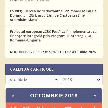
PS Virgil Bercea de sărbătoarea Schimbării la Față a
Domnului: „Să-L ascultăm pe Cristos și să ne
schimbăm viața”
Proiectul european „CBC Fest” va fi implementat cu
finanțare integrală prin Programul Interreg VI-A
România–Ungaria
ROHU00356 – CBC Fest NEWSLETTER #1 | Iulie 2026
CALENDAR ARTICOLE
OCTOMBRIE 2018
«
»
LUN
MAR
MIE
J
VIN
S
D