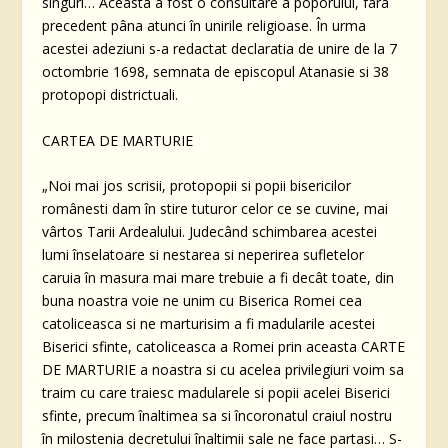
singuri… Aceasta a fost o consultare a poporului, fara
precedent pâna atunci în unirile religioase. În urma
acestei adeziuni s-a redactat declaratia de unire de la 7
octombrie 1698, semnata de episcopul Atanasie si 38
protopopi districtuali.
CARTEA DE MARTURIE
„Noi mai jos scrisii, protopopii si popii bisericilor
românesti dam în stire tuturor celor ce se cuvine, mai
vârtos Tarii Ardealului. Judecând schimbarea acestei
lumi înselatoare si nestarea si neperirea sufletelor
caruia în masura mai mare trebuie a fi decât toate, din
buna noastra voie ne unim cu Biserica Romei cea
catoliceasca si ne marturisim a fi madularile acestei
Biserici sfinte, catoliceasca a Romei prin aceasta CARTE
DE MARTURIE a noastra si cu acelea privilegiuri voim sa
traim cu care traiesc madularele si popii acelei Biserici
sfinte, precum înaltimea sa si încoronatul craiul nostru
în milostenia decretului înaltimii sale ne face partasi… S-