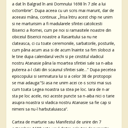
a dat în Balgrad în anii Domnului 1698 în 7 zile a lui
octombrie”. Dupa aceea cu un scris mai marunt, dar de
aceeasi mâna, continua: „Însa întru acest chip ne unim
si ne marturisim a fi madularele sfintei catolicesti
Biserici a Romei, cum pe noi si ramasitele noastre din
obiceiul Bisericii noastre a Rasaritului sa nu ne
clateasca, ci cu toate ceremoniile, sarbatorile, posturile,
cum pâna acum asa si de acum înainte sa fim slobozi a
le tine dupa calendarul vechi si pe cinstitul vladicul
nostru Atanasie pâna la moartea sfintiei sale sa n-aiba
puterea a-l clati din scaunul sfintiei sale…” Dupa pecetea
episcopului si semnatura lui si a celor 38 de protopopi
se mai adauga:”Si asa ne unim acei ce-s scrisi mai sus
cum toata Legea noastra sa stea pe loc. Iara de n-ar
sta pe loc acele, nici aceste puncte sa n-aiba nici o tarie
asupra noastra si vladica nostru Atanasie sa fie cap si
nimeni sa nu-l harbutaluiasca”.
Cartea de marturie sau Manifestul de unire din 7