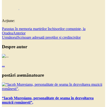
Acțiune:
Parastas în memoria martirilor închisorilor comuniste, la
Oradea
Anterior
Următorul
Scrisoare adresată preoților și credincișilor
Despre autor
...
postări asemănatoare
“Iacob Muresianu, personalitate de seama în dezvoltarea
muzicii românesti”,