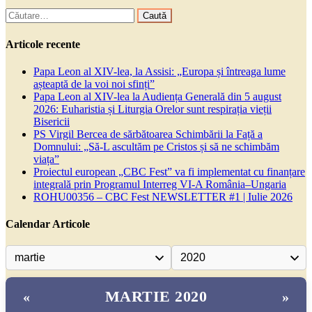
Caută
după:
Articole recente
Papa Leon al XIV-lea, la Assisi: „Europa și întreaga lume
așteaptă de la voi noi sfinți”
Papa Leon al XIV-lea la Audiența Generală din 5 august
2026: Euharistia și Liturgia Orelor sunt respirația vieții
Bisericii
PS Virgil Bercea de sărbătoarea Schimbării la Față a
Domnului: „Să-L ascultăm pe Cristos și să ne schimbăm
viața”
Proiectul european „CBC Fest” va fi implementat cu finanțare
integrală prin Programul Interreg VI-A România–Ungaria
ROHU00356 – CBC Fest NEWSLETTER #1 | Iulie 2026
Calendar Articole
MARTIE 2020
«
»