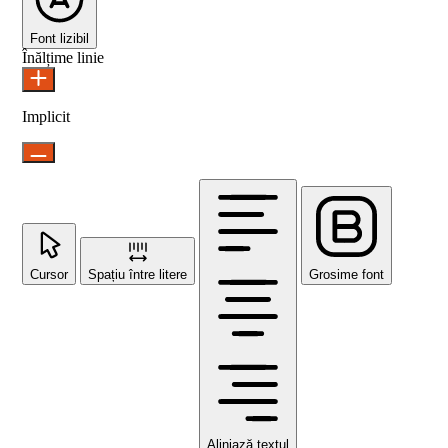
Font lizibil
Înălțime linie
Implicit
Cursor
Spațiu între litere
Grosime font
Aliniază textul