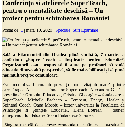
Conferința și atelierele SuperTeach,
pentru o mentalitate deschisă – Un
proiect pentru schimbarea României
Postat de
...
|
mart. 10, 2020
|
Speciale
,
Stiri Eparhiale
Sală a Filarmonicii din Oradea plină sâmbătă, 7 martie, la
conferința „Super Teach – Inspirație pentru Educație”.
Organizatorii și-au propus să îi ajute pe profesori să vadă
educația dintr-o altă perspectivă, să fie mai echilibrați și să pună
mai mult preț pe comunicare.
Evenimentul s-a bucurat de prezența unor invitați de marcă, printre
care Dragoș Anastasiu – fondator SuperTeach, Alexandru Ghiță –
președintele Grupului Educativa, Cristina Gheorghe – fondatoare a
SuperTeach, Michelle Pacheco – Terapeut, Energy Healer și
Spiritual Coach, Oana Moșoiu – lector universitar la Facultatea de
Psihologie și Științele Educației, Elena Lotrean – trainer,
antreprenor, fondatoarea Școlii Finlandeze Sibiu etc.
„Singura metodă de a crește economia unei țări este investiția în