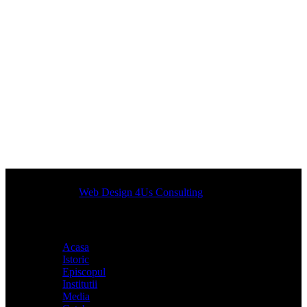
Designed by
Web Design 4Us Consulting
|
Acasa
Istoric
Episcopul
Institutii
Media