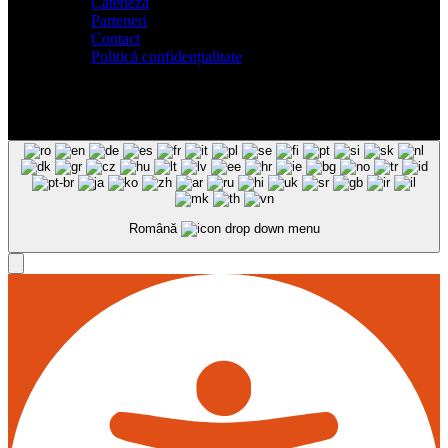
Cateheza
Parteneri
Contact
Politică confidențialitate
Română