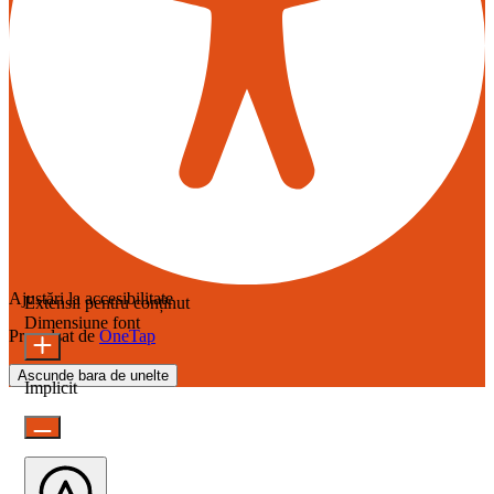
Ajustări la accesibilitate
Extensii pentru conținut
Dimensiune font
Propulsat de
OneTap
Ascunde bara de unelte
Implicit