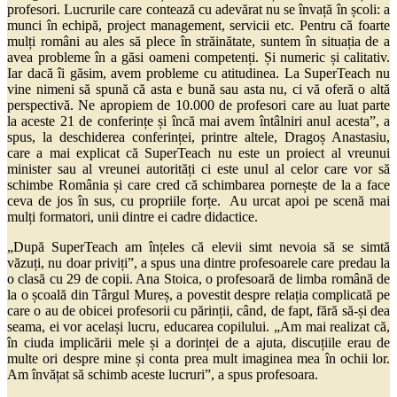
profesori. Lucrurile care contează cu adevărat nu se învață în școli: a
munci în echipă, project management, servicii etc. Pentru că foarte
mulți români au ales să plece în străinătate, suntem în situația de a
avea probleme în a găsi oameni competenți. Și numeric și calitativ.
Iar dacă îi găsim, avem probleme cu atitudinea. La SuperTeach nu
vine nimeni să spună că asta e bună sau asta nu, ci vă oferă o altă
perspectivă. Ne apropiem de 10.000 de profesori care au luat parte
la aceste 21 de conferințe și încă mai avem întâlniri anul acesta”, a
spus, la deschiderea conferinței, printre altele, Dragoș Anastasiu,
care a mai explicat că SuperTeach nu este un proiect al vreunui
minister sau al vreunei autorități ci este unul al celor care vor să
schimbe România și care cred că schimbarea pornește de la a face
ceva de jos în sus, cu propriile forțe. Au urcat apoi pe scenă mai
mulți formatori, unii dintre ei cadre didactice.
„După SuperTeach am înțeles că elevii simt nevoia să se simtă
văzuți, nu doar priviți”, a spus una dintre profesoarele care predau la
o clasă cu 29 de copii. Ana Stoica, o profesoară de limba română de
la o școală din Târgul Mureș, a povestit despre relația complicată pe
care o au de obicei profesorii cu părinții, când, de fapt, fără să-și dea
seama, ei vor același lucru, educarea copilului. „Am mai realizat că,
în ciuda implicării mele și a dorinței de a ajuta, discuțiile erau de
multe ori despre mine și conta prea mult imaginea mea în ochii lor.
Am învățat să schimb aceste lucruri”, a spus profesoara.