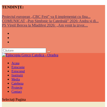
TENDINȚE:
Proiectul european „CBC Fest” va fi implementat cu fina...
COMUNICAT „Pop Simfonic la Catedrală” 2026: Andra și di...
PS Virgil Bercea la Mladifest 2026: „Am venit la izvor....
Acasa
Episcopie
Episcopul
Institutii
Media
Cateheza
Proiecte
Contact
Selectați Pagina