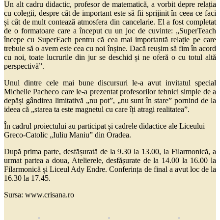
Un alt cadru didactic, profesor de matematică, a vorbit depre relația
cu colegii, despre cât de important este să fii sprijinit în ceea ce faci
și cât de mult contează atmosfera din cancelarie. El a fost completat
de o formatoare care a început cu un joc de cuvinte: „SuperTeach
începe cu SuperEach pentru că cea mai importantă relație pe care
trebuie să o avem este cea cu noi înșine. Dacă reușim să fim în acord
cu noi, toate lucrurile din jur se deschid și ne oferă o cu totul altă
perspectivă”.
Unul dintre cele mai bune discursuri le-a avut invitatul special
Michelle Pacheco care le-a prezentat profesorilor tehnici simple de a
depăși gândirea limitativă „nu pot”, „nu sunt în stare” pornind de la
ideea că „starea ta este magnetul cu care îți atragi realitatea”.
În cadrul proiectului au participat și cadrele didactice ale Liceului
Greco-Catolic „Iuliu Maniu” din Oradea.
După prima parte, desfășurată de la 9.30 la 13.00, la Filarmonică, a
urmat partea a doua, Atelierele, desfășurate de la 14.00 la 16.00 la
Filarmonică și Liceul Ady Endre. Conferința de final a avut loc de la
16.30 la 17.45.
Sursa: www.crisana.ro