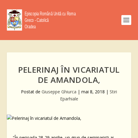
PELERINAJ ÎN VICARIATUL
DE AMANDOLA,
Postat de
Giuseppe Ghiurca
|
mai 8, 2018
|
Stiri
Eparhiale
“În perioada 28-29 aprilie, un grup de seminaristi ai