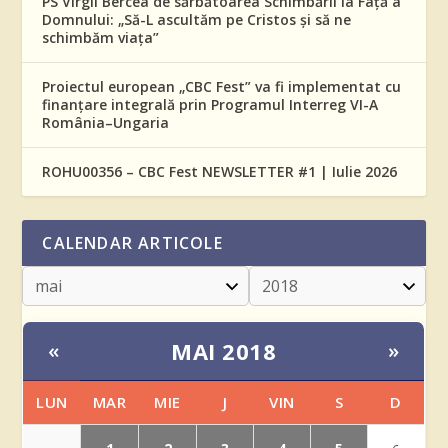
PS Virgil Bercea de sărbătoarea Schimbării la Față a
Domnului: „Să-L ascultăm pe Cristos și să ne
schimbăm viața”
Proiectul european „CBC Fest” va fi implementat cu
finanțare integrală prin Programul Interreg VI-A
România–Ungaria
ROHU00356 – CBC Fest NEWSLETTER #1 | Iulie 2026
CALENDAR ARTICOLE
MAI 2018
«
»
LUN
MAR
MIE
J
VIN
S
D