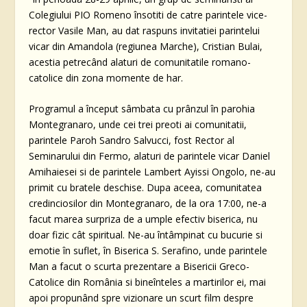
Colegiului PIO Romeno însotiti de catre parintele vice-
rector Vasile Man, au dat raspuns invitatiei parintelui
vicar din Amandola (regiunea Marche), Cristian Bulai,
acestia petrecând alaturi de comunitatile romano-
catolice din zona momente de har.
Programul a început sâmbata cu prânzul în parohia
Montegranaro, unde cei trei preoti ai comunitatii,
parintele Paroh Sandro Salvucci, fost Rector al
Seminarului din Fermo, alaturi de parintele vicar Daniel
Amihaiesei si de parintele Lambert Ayissi Ongolo, ne-au
primit cu bratele deschise. Dupa aceea, comunitatea
credinciosilor din Montegranaro, de la ora 17:00, ne-a
facut marea surpriza de a umple efectiv biserica, nu
doar fizic cât spiritual. Ne-au întâmpinat cu bucurie si
emotie în suflet, în Biserica S. Serafino, unde parintele
Man a facut o scurta prezentare a Bisericii Greco-
Catolice din România si bineînteles a martirilor ei, mai
apoi propunând spre vizionare un scurt film despre