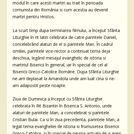
modul în care acesti martiri au trait în perioada
comunista din România si cum acestia au devenit
martiri pentru Hristos.
La scurt timp dupa terminarea filmului, a început Sfânta
Liturghie în rit latin celebrata de catre parintele Daniel,
concelebrând alaturi de el si parintele Man. În cadrul
omiliei, parintele vice-rector a continuat tema deja
deschisa, legând mesajul evanghelic de istoria si
martiriul Bisericii în general, iar în special de cel al
Bisericii Greco-Catolice Române. Dupa Sfânta Liturghie
ne-am deplasat la Amandola unde am luat cina si ne-
am adapostit peste noapte.
Ziua de Duminica a început cu Sfânta Liturghie
celebrata în Rit Bizantin în Biserica S. Antonio, unde
alaturi de parintele Man, a concelebrat si parintele
Cristian Bulai. Ca si în ziua precedenta, parintele Man, a
legat tema evangheliei de istoria si frumusetea Bisericii
Greco-Catolice, si în special de nevoia actuala de a avea