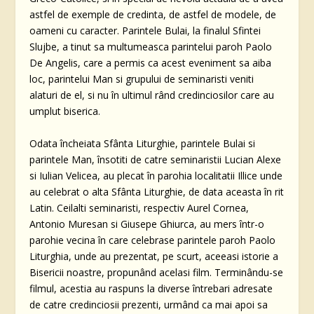
astfel de exemple de credinta, de astfel de modele, de
oameni cu caracter. Parintele Bulai, la finalul Sfintei
Slujbe, a tinut sa multumeasca parintelui paroh Paolo
De Angelis, care a permis ca acest eveniment sa aiba
loc, parintelui Man si grupului de seminaristi veniti
alaturi de el, si nu în ultimul rând credinciosilor care au
umplut biserica.
Odata încheiata Sfânta Liturghie, parintele Bulai si
parintele Man, însotiti de catre seminaristii Lucian Alexe
si Iulian Velicea, au plecat în parohia localitatii Illice unde
au celebrat o alta Sfânta Liturghie, de data aceasta în rit
Latin. Ceilalti seminaristi, respectiv Aurel Cornea,
Antonio Muresan si Giusepe Ghiurca, au mers într-o
parohie vecina în care celebrase parintele paroh Paolo
Liturghia, unde au prezentat, pe scurt, aceeasi istorie a
Bisericii noastre, propunând acelasi film. Terminându-se
filmul, acestia au raspuns la diverse întrebari adresate
de catre credinciosii prezenti, urmând ca mai apoi sa