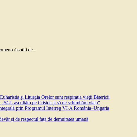
omeno însotiti de...
aristia și Liturgia Orelor sunt respirația vieții Bisericii
 „Să-L ascultăm pe Cristos și să ne schimbăm viața”
 integrală prin Programul Interreg VI-A România–Ungaria
devăr și de respectul față de demnitatea umană