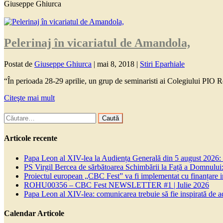
Giuseppe Ghiurca
Pelerinaj în vicariatul de Amandola,
Postat de
Giuseppe Ghiurca
|
mai 8, 2018
|
Stiri Eparhiale
“În perioada 28-29 aprilie, un grup de seminaristi ai Colegiului PIO R
Citeşte mai mult
Caută
după:
Articole recente
Papa Leon al XIV-lea la Audiența Generală din 5 august 2026: Euh
PS Virgil Bercea de sărbătoarea Schimbării la Față a Domnului:
Proiectul european „CBC Fest” va fi implementat cu finanțare
ROHU00356 – CBC Fest NEWSLETTER #1 | Iulie 2026
Papa Leon al XIV-lea: comunicarea trebuie să fie inspirată de a
Calendar Articole