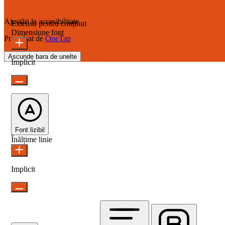
Ajustări la accesibilitate
Extensii pentru conținut
Dimensiune font
Propulsat de
OneTap
Ascunde bara de unelte
Implicit
Font lizibil
Înălțime linie
Implicit