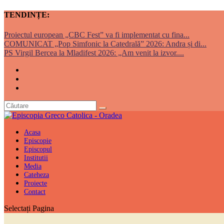
TENDINȚE:
Proiectul european „CBC Fest” va fi implementat cu fina...
COMUNICAT „Pop Simfonic la Catedrală” 2026: Andra și di...
PS Virgil Bercea la Mladifest 2026: „Am venit la izvor....
Acasa
Episcopie
Episcopul
Institutii
Media
Cateheza
Proiecte
Contact
Selectați Pagina