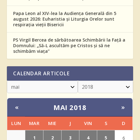
Papa Leon al XIV-lea la Audiența Generală din 5
august 2026: Euharistia și Liturgia Orelor sunt
respirația vieții Bisericii
PS Virgil Bercea de sărbătoarea Schimbării la Față a
Domnului: „Să-L ascultăm pe Cristos și să ne
schimbăm viața”
CALENDAR ARTICOLE
MAI 2018
«
»
LUN
MAR
MIE
J
VIN
S
D
1
2
3
4
5
6