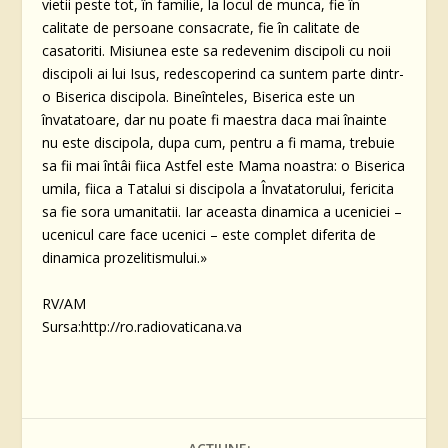
vietii peste tot, în familie, la locul de munca, fie în
calitate de persoane consacrate, fie în calitate de
casatoriti. Misiunea este sa redevenim discipoli cu noii
discipoli ai lui Isus, redescoperind ca suntem parte dintr-
o Biserica discipola. Bineînteles, Biserica este un
învatatoare, dar nu poate fi maestra daca mai înainte
nu este discipola, dupa cum, pentru a fi mama, trebuie
sa fii mai întâi fiica Astfel este Mama noastra: o Biserica
umila, fiica a Tatalui si discipola a Învatatorului, fericita
sa fie sora umanitatii. Iar aceasta dinamica a uceniciei –
ucenicul care face ucenici – este complet diferita de
dinamica prozelitismului.»
RV/AM
Sursa:http://ro.radiovaticana.va