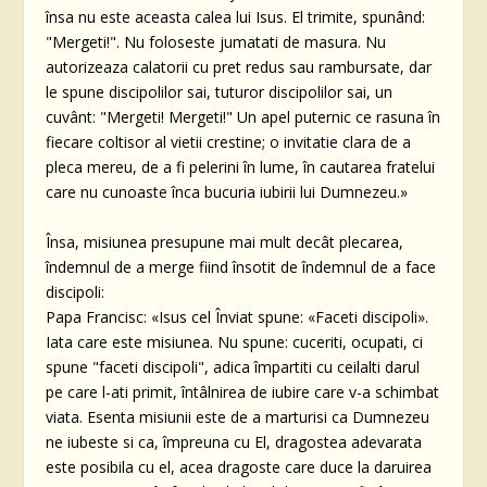
însa nu este aceasta calea lui Isus. El trimite, spunând:
"Mergeti!". Nu foloseste jumatati de masura. Nu
autorizeaza calatorii cu pret redus sau rambursate, dar
le spune discipolilor sai, tuturor discipolilor sai, un
cuvânt: "Mergeti! Mergeti!" Un apel puternic ce rasuna în
fiecare coltisor al vietii crestine; o invitatie clara de a
pleca mereu, de a fi pelerini în lume, în cautarea fratelui
care nu cunoaste înca bucuria iubirii lui Dumnezeu.»
Însa, misiunea presupune mai mult decât plecarea,
îndemnul de a merge fiind însotit de îndemnul de a face
discipoli:
Papa Francisc: «Isus cel Înviat spune: «Faceti discipoli».
Iata care este misiunea. Nu spune: cuceriti, ocupati, ci
spune "faceti discipoli", adica împartiti cu ceilalti darul
pe care l-ati primit, întâlnirea de iubire care v-a schimbat
viata. Esenta misiunii este de a marturisi ca Dumnezeu
ne iubeste si ca, împreuna cu El, dragostea adevarata
este posibila cu el, acea dragoste care duce la daruirea