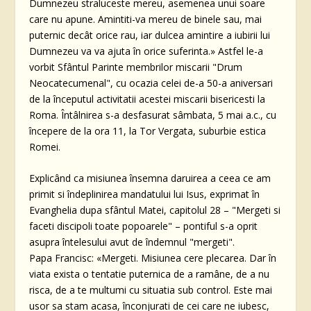
Dumnezeu straluceste mereu, asemenea unui soare
care nu apune. Amintiti-va mereu de binele sau, mai
puternic decât orice rau, iar dulcea amintire a iubirii lui
Dumnezeu va va ajuta în orice suferinta.» Astfel le-a
vorbit Sfântul Parinte membrilor miscarii "Drum
Neocatecumenal", cu ocazia celei de-a 50-a aniversari
de la începutul activitatii acestei miscarii bisericesti la
Roma. Întâlnirea s-a desfasurat sâmbata, 5 mai a.c., cu
începere de la ora 11, la Tor Vergata, suburbie estica
Romei.
Explicând ca misiunea însemna daruirea a ceea ce am
primit si îndeplinirea mandatului lui Isus, exprimat în
Evanghelia dupa sfântul Matei, capitolul 28 – "Mergeti si
faceti discipoli toate popoarele" – pontiful s-a oprit
asupra întelesului avut de îndemnul "mergeti".
Papa Francisc: «Mergeti. Misiunea cere plecarea. Dar în
viata exista o tentatie puternica de a ramâne, de a nu
risca, de a te multumi cu situatia sub control. Este mai
usor sa stam acasa, înconjurati de cei care ne iubesc,