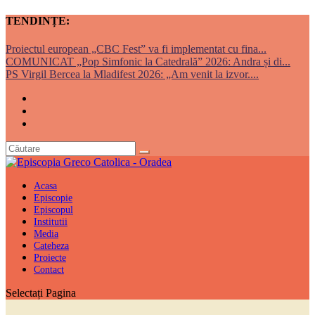
TENDINȚE:
Proiectul european „CBC Fest” va fi implementat cu fina...
COMUNICAT „Pop Simfonic la Catedrală” 2026: Andra și di...
PS Virgil Bercea la Mladifest 2026: „Am venit la izvor....
Acasa
Episcopie
Episcopul
Institutii
Media
Cateheza
Proiecte
Contact
Selectați Pagina