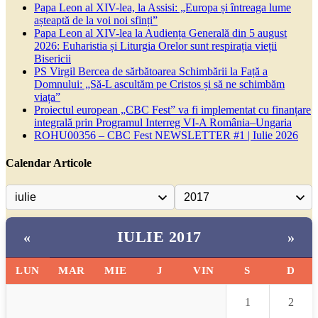
Papa Leon al XIV-lea, la Assisi: „Europa și întreaga lume
așteaptă de la voi noi sfinți”
Papa Leon al XIV-lea la Audiența Generală din 5 august
2026: Euharistia și Liturgia Orelor sunt respirația vieții
Bisericii
PS Virgil Bercea de sărbătoarea Schimbării la Față a
Domnului: „Să-L ascultăm pe Cristos și să ne schimbăm
viața”
Proiectul european „CBC Fest” va fi implementat cu finanțare
integrală prin Programul Interreg VI-A România–Ungaria
ROHU00356 – CBC Fest NEWSLETTER #1 | Iulie 2026
Calendar Articole
IULIE 2017
«
»
LUN
MAR
MIE
J
VIN
S
D
1
2