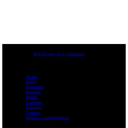
Designed by
Web Design 4Us Consulting
|
Acasa
Istoric
Episcopul
Institutii
Media
Cateheza
Parteneri
Contact
Politică confidențialitate