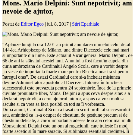
Mons. Mario Delpini: Sunt nepotrivit; am
nevoie de ajutor,
Postat de
Editor Egco
|
iul. 8, 2017
|
Stiri Eparhiale
“Aplauze lungi la ora 12.01 au primit anuntarea numelui celui de-al
144-lea Arhiepiscop de Milano, una dintre Diecezele cele mai mari
si importante din lume. Este actualul Vicar general Mario Delpini, de
66 de ani la sfârsitul acestei luni. Anuntul a fost facut în capela din
curia ambroziana de Cardinalul Angelo Scola, care a vorbit despre
„o veste de importanta foarte mare pentru Biserica noastra si pentru
întregul oras”. De astazi Cardinalul care si-a încheiat misiunea
devine Administrator apostolic al Diecezei. Intrarea în functie a
succesorului este prevazuta pentru 24 septembrie. Înca de la primele
cuvinte pronuntate liber, Mons. Delpini a spus ceva despre sine: s-a
declarat nepotrivit, a cerut ajutorul tuturor, a spus ca vrea mult sa
asculte si ca vrea sa faca posibil ca toti sa îi vorbeasca.
Dupa anunt, Cardinalul Scola a trasat cu scurt profil al succesorului
sau, amintind ca „s-a ocupat de chestiuni de gestiune precum si de
chestiuni delicate, a caror importanta adesea le scapa celor mai multi.
Monseniorul Delpini este un om al rugaciunii, care traieste în mod
foarte ascetic si în mare saracie. Si subliniaza esentialul credintei. Îi