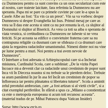
cu Dumnezeu pentru ca sunt convins ca un oras secularizat cum este
al nostru, care traieste laicitate, fara referinta la Dumnezeu nu are
speranta. Papa mi se pare ca primele cuvinte pe care le-a spus la
Casele Albe au fost: ‘Eu vin ca un preot’. Vin sa va vorbesc despre
Dumnezeu si despre Evanghelia lui Isus. Primul mesaj pe care as
vrea sa îl dau este acesta si simt ca nu pot renunta la el, ca slujitor al
Domnului si slujitor al Bisericii. As vrea ca toti sa aiba o speranta de
viata vesnica, si certitudinea ca Dumnezeu ne iubeste si ne vrea
fericiti. Si pe aceasta sa edifice o convietuire fraterna care sa nu
contrapuna religiile ca dusmani care se sfideaza ci ca drumuri care
ajuta la regasirea radacinilor umanismului. Nimeni dintre noi nu vine
pe lume pentru a muri. Noi pentru a trai avem nevoie de
Dumnezeu”.
O întrebare a fost adresata si Arhiepiscopului care si-a încheiat
misiunea, Cardinalul Scola, care a subliniat: „De la vizita Papei
încoace mi-a devenit clar ca radacinile unui crestinism de popor sunt
înca vii în Dieceza noastra si nu trebuie sa le pierdem deloc. Trebuie
sa aram pamântul în jur în asa fel încât un crestinism de popor sa
înfloreasca iar pentru plinatatea si libertatea tuturor”. Scola a amintit
zelul preotului ambrozian, care „a fost artizan si al vietii civile”, si a
citat exemplul periferiilor. În sfârsit a spus ca „Milano a constientizat
ca este o metropola europeana si acum toti recunosc aceasta”.
(material tradus de pr. Mihai Patrascu dupa Vatican Insider)
Sursa: http://www.ercis.ro