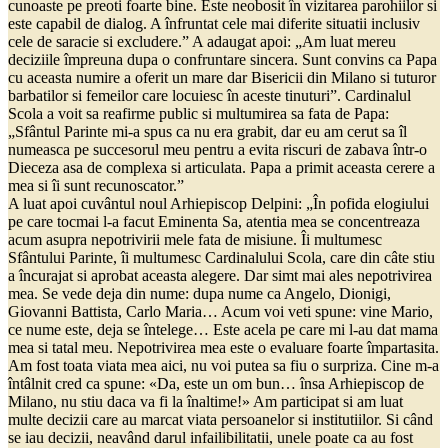
cunoaste pe preoti foarte bine. Este neobosit în vizitarea parohiilor si
este capabil de dialog. A înfruntat cele mai diferite situatii inclusiv
cele de saracie si excludere.” A adaugat apoi: „Am luat mereu
deciziile împreuna dupa o confruntare sincera. Sunt convins ca Papa
cu aceasta numire a oferit un mare dar Bisericii din Milano si tuturor
barbatilor si femeilor care locuiesc în aceste tinuturi”. Cardinalul
Scola a voit sa reafirme public si multumirea sa fata de Papa:
„Sfântul Parinte mi-a spus ca nu era grabit, dar eu am cerut sa îl
numeasca pe succesorul meu pentru a evita riscuri de zabava într-o
Dieceza asa de complexa si articulata. Papa a primit aceasta cerere a
mea si îi sunt recunoscator.”
A luat apoi cuvântul noul Arhiepiscop Delpini: „În pofida elogiului
pe care tocmai l-a facut Eminenta Sa, atentia mea se concentreaza
acum asupra nepotrivirii mele fata de misiune. Îi multumesc
Sfântului Parinte, îi multumesc Cardinalului Scola, care din câte stiu
a încurajat si aprobat aceasta alegere. Dar simt mai ales nepotrivirea
mea. Se vede deja din nume: dupa nume ca Angelo, Dionigi,
Giovanni Battista, Carlo Maria… Acum voi veti spune: vine Mario,
ce nume este, deja se întelege… Este acela pe care mi l-au dat mama
mea si tatal meu. Nepotrivirea mea este o evaluare foarte împartasita.
Am fost toata viata mea aici, nu voi putea sa fiu o surpriza. Cine m-a
întâlnit cred ca spune: «Da, este un om bun… însa Arhiepiscop de
Milano, nu stiu daca va fi la înaltime!» Am participat si am luat
multe decizii care au marcat viata persoanelor si institutiilor. Si când
se iau decizii, neavând darul infailibilitatii, unele poate ca au fost