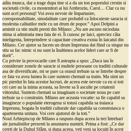
atâta munca, dar a trage dupa tine si a da un ton poporului crestin si
societatii civile, ca mostenitori ai lui Ambroziu, Carol… Clar ca nu
sunt acel personaj! Voi avea nevoie de împartasire,
coresponsabilitate, sinodalitate care probabil ca înlocuieste saracia si
modestia calitatilor mele cu un drum de popor.” Apoi Delpini a
amintit ca stie multi preoti din Milano: „Nu am ascuns niciodata
stima si admiratia mea fata de ei. Îi cunosc pe laici, apreciez câta
inteligenta, întreprindere si capacitate creativa exista în laicatul din
Milano. Cer ajutor sa facem un drum împreuna dat fiind ca singur nu
stiu sa fac nimic si nu sunt la înaltimea acelor lideri care ar fi de
dorit”.
Cu privire la provocarile care îl asteapta a spus: „Daca iau în
considerare zonele de saracie si multele persoane cu traditii culturale
asa de diversificate, mi se pare ca orasul trebuie sa se întrebe despre
ce fata va avea lumea în care suntem chemati sa traim. Ma simt un
pic pierdut în fata acestor lucruri, de aceea este nevoie ca eu si toti
cei care au la inima aceasta, sa învete sa îi asculte pe cetatenii
viitorului. Suntem chemati sa imaginam o societate noua pe care
trebuie sa o construim. Milano are aceasta vocatie: sa fie capabil sa
imagineze o populatie eterogena si totusi capabila sa traiasca
împreuna, bogata în traditii culturale dar capabila sa construiasca o
apartenenta unitara. Voi cere ajutorul de la toti.”
Noul Arhiepiscop de Milano a raspuns dupa aceea la trei întrebari
ale jurnalistilor prezenti la anuntarea numirii. Prima a fost: „Ce dar
cereti de la Duhul Sfânt, si dupa aceea, veti veni sa locuiti în acest