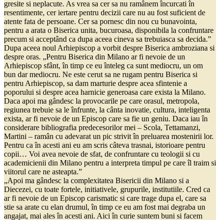
gresite si neplacute. As vrea sa cer sa nu ramânem încurcati în
resentimente, cer iertare pentru decizii care nu au fost suficient de
atente fata de persoane. Cer sa pornesc din nou cu bunavointa,
pentru a arata o Biserica unita, bucuroasa, disponibila la confruntare
precum si acceptând ca dupa aceea cineva sa trebuiasca sa decida.”
Dupa aceea noul Arhiepiscop a vorbit despre Biserica ambroziana si
despre oras. „Pentru Biserica din Milano ar fi nevoie de un
Arhiepiscop sfânt, în timp ce eu înteleg ca sunt mediocru, un om
bun dar mediocru. Ne este cerut sa ne rugam pentru Biserica si
pentru Arhiepiscop, sa dam marturie despre acea sfintenie a
poporului si despre acea harnicie generoasa care exista la Milano.
Daca apoi ma gândesc la provocarile pe care orasul, metropola,
regiunea trebuie sa le înfrunte, la cânta inovatie, cultura, inteligenta
exista, ar fi nevoie de un Episcop care sa fie un geniu. Daca iau în
considerare bibliografia predecesorilor mei – Scola, Tettamanzi,
Martini – ramân cu adevarat un pic strivit în preluarea mostenirii lor.
Pentru ca în acesti ani eu am scris câteva trasnai, istorioare pentru
copii… Voi avea nevoie de sfat, de confruntare cu teologii si cu
academicienii din Milano pentru a interpreta timpul pe care îl traim si
viitorul care ne asteapta.”
„Apoi ma gândesc la complexitatea Bisericii din Milano si a
Diecezei, cu toate fortele, initiativele, grupurile, institutiile. Cred ca
ar fi nevoie de un Episcop carismatic si care trage dupa el, care sa
stie sa arate cu elan drumul, în timp ce eu am fost mai degraba un
angajat, mai ales în acesti ani. Aici în curie suntem buni si facem