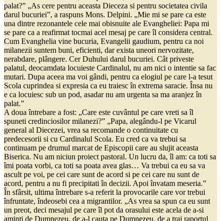
palat?” „As cere pentru aceasta Dieceza si pentru societatea civila
darul bucuriei”, a raspuns Mons. Delpini. „Mie mi se pare ca este
una dintre rezonantele cele mai obisnuite ale Evangheliei: Papa mi
se pare ca a reafirmat tocmai acel mesaj pe care îl considera central.
Cum Evanghelia vine bucuria, Evangelii gaudium, pentru ca noi
milanezii suntem buni, eficienti, dar exista uneori nervozitate,
nerabdare, plângere. Cer Duhului darul bucuriei. Cât priveste
palatul, deocamdata locuieste Cardinalul, nu am nici o intentie sa fac
mutari. Dupa aceea ma voi gândi, pentru ca elogiul pe care l-a tesut
Scola cuprindea si expresia ca eu traiesc în extrema saracie. Însa nu
e ca locuiesc sub un pod, asadar nu am urgenta sa ma aranjez în
palat.”
A doua întrebare a fost: „Care este cuvântul pe care vreti sa îl
spuneti credinciosilor milanezi?” „Papa, alegându-l pe Vicarul
general al Diecezei, vrea sa recomande o continuitate cu
predecesorii si cu Cardinalul Scola. Eu cred ca va trebui sa
continuam pe drumul marcat de Episcopii care au slujit aceasta
Biserica. Nu am niciun proiect pastoral. Un lucru da, îl am: ca toti sa
îmi poata vorbi, ca toti sa poata avea glas… Va trebui ca eu sa va
ascult pe voi, pe cei care sunt de acord si pe cei care nu sunt de
acord, pentru a nu fi precipitati în decizii. Apoi învatam meseria.”
În sfârsit, ultima întrebare s-a referit la provocarile care vor trebui
înfruntate, îndeosebi cea a migrantilor. „As vrea sa spun ca eu sunt
un preot, deci mesajul pe care îl pot da orasului este acela de a-si
aminti de Dumnezeu, de a-l cauta pe Dumnezeu, de a trai raportul