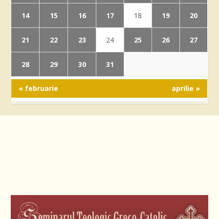
14
15
16
17
19
20
18
21
22
23
25
26
27
24
28
29
30
31
« februarie
aprilie »