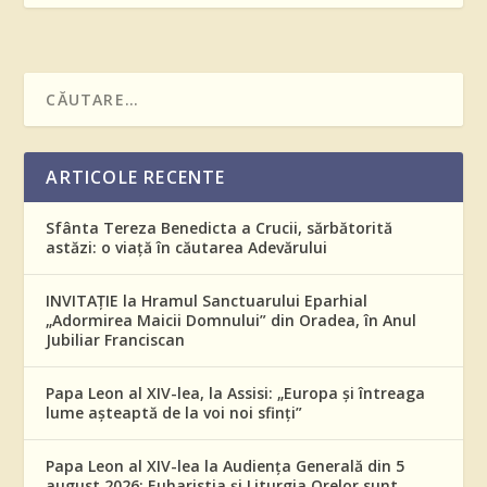
ARTICOLE RECENTE
Sfânta Tereza Benedicta a Crucii, sărbătorită
astăzi: o viață în căutarea Adevărului
INVITAȚIE la Hramul Sanctuarului Eparhial
„Adormirea Maicii Domnului” din Oradea, în Anul
Jubiliar Franciscan
Papa Leon al XIV-lea, la Assisi: „Europa și întreaga
lume așteaptă de la voi noi sfinți”
Papa Leon al XIV-lea la Audiența Generală din 5
august 2026: Euharistia și Liturgia Orelor sunt