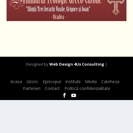
Designed by
Web Design 4Us Consulting
|
Acasa
Istoric
Episcopul
Institutii
Media
Cateheza
Parteneri
Contact
Politică confidențialitate