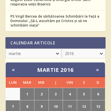
respirația vieții Bisericii
PS Virgil Bercea de sărbătoarea Schimbării la Față a
Domnului: „Să-L ascultăm pe Cristos și să ne
schimbăm viața”
CALENDAR ARTICOLE
MARTIE 2016
«
»
LUN
MAR
MIE
J
VIN
S
D
1
2
3
4
5
6
7
8
9
10
11
12
13