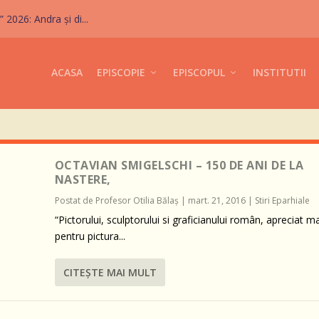
026: Andra și di...
ACASA
EPISCOPIE
EPISCOPUL
INSTITUTII
OCTAVIAN SMIGELSCHI – 150 DE ANI DE LA
NASTERE,
Postat de
Profesor Otilia Bălaş
|
mart. 21, 2016
|
Stiri Eparhiale
“Pictorului, sculptorului si graficianului român, apreciat ma
pentru pictura...
CITEŞTE MAI MULT