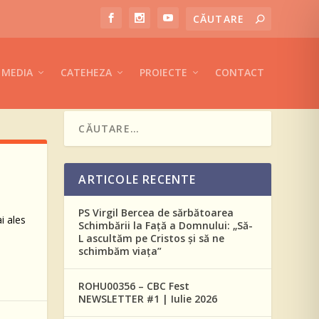
MEDIA
CATEHEZA
PROIECTE
CONTACT
ARTICOLE RECENTE
PS Virgil Bercea de sărbătoarea
i ales
Schimbării la Față a Domnului: „Să-
L ascultăm pe Cristos și să ne
schimbăm viața”
ROHU00356 – CBC Fest
NEWSLETTER #1 | Iulie 2026