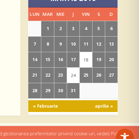
LUN
MAR
MIE
J
VIN
S
D
1
2
3
4
5
6
7
8
9
10
11
12
13
14
15
16
17
19
20
18
21
22
23
25
26
27
24
28
29
30
31
« februarie
aprilie »
d gestionarea preferințelor privind cookie-uri, vedeți Politica de